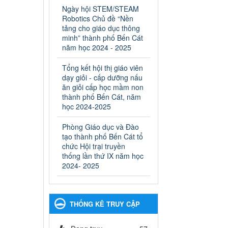
ngành Giáo dục và Đào tạo
Ngày hội STEM/STEAM
thành phố Bến Cát
Robotics Chủ đề “Nền
Ngày ban hành: 28/02/2025
tảng cho giáo dục thông
minh” thành phố Bến Cát
Quyết định công bố thủ tục
năm học 2024 - 2025
hành chính bị bãi bỏ trong
lĩnh vực giáo dục đào tạo
Tổng kết hội thị giáo viên
thuộc hệ giáo dục quốc
dạy giỏi - cấp dưỡng nấu
dân và cơ sở giáo dục khác
ăn giỏi cấp học mầm non
thuộc thẩm quyền giải
thành phố Bến Cát, năm
quyết của Sở Giáo dục và
học 2024-2025
Đào tạo, Ủy ban nhân dân
Phòng Giáo dục và Đào
cấp huyện
tạo thành phố Bến Cát tổ
Quyết định công bố thủ tục
chức Hội trại truyền
hành chính bị bãi bỏ trong lĩnh
thống lần thứ IX năm học
vực giáo dục đào tạo thuộc hệ
2024- 2025
giáo dục quốc dân và cơ sở
giáo dục khác thuộc thẩm
quyền giải quyết của Sở Giáo
dục và Đào tạo, Ủy ban nhân
THỐNG KÊ TRUY CẬP
dân cấp huyện
Ngày ban hành: 30/09/2024