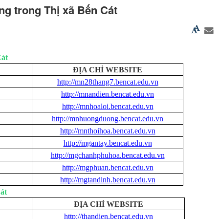
g trong Thị xã Bến Cát
Cát
ĐỊA CHỈ WEBSITE
http://mn28thang7.bencat.edu.vn
http://mnandien.bencat.edu.vn
http://mnhoaloi.bencat.edu.vn
http://mnhuongduong.bencat.edu.vn
http://mnthoihoa.bencat.edu.vn
http://mgantay.bencat.edu.vn
http://mgchanhphuhoa.bencat.edu.vn
http://mgphuan.bencat.edu.vn
http://mgtandinh.bencat.edu.vn
át
ĐỊA CHỈ WEBSITE
http://thandien.bencat.edu.vn