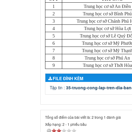
1
Trung học cơ sở An Điền
2
Trung học cơ sở Bình Phú
3
Trung học cơ sở Chánh Phú 
4
Trung học cơ sở Hòa Lợi
5
Trung học cơ sở Lê Quý Đ
6
Trung học cơ sở Mỹ Phướ
7
Trung học cơ sở Mỹ Thạn
8
Trung học cơ sở Phú An
9
Trung học cơ sở Thới Hòa
FILE ĐÍNH KÈM
Tập tin :
35-truong-cong-lap-tren-dia-ban
Tổng số điểm của bài viết là: 2 trong 1 đánh giá
Xếp hạng:
2
-
1
phiếu bầu