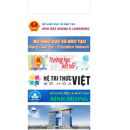
xã Bến Cát
Ngày ban hành: 08/03/2024
Hưởng ứng cuộc thi trực
tuyến "Tìm hiểu Nghị quyết
Trung ương 8 Khoá XIII"
Hưởng ứng cuộc thi trực tuyến
"Tìm hiểu Nghị quyết Trung
ương 8 Khoá XIII"
Ngày ban hành: 04/03/2024
Kế hoạch Triển khai công
tác tuyên truyền, đảm bảo
trật tự, an toàn giao thông
năm 2024 tại các cơ sở giáo
dục trên địa bàn thị xã Bến
Cát
Kế hoạch Triển khai công tác
tuyên truyền, đảm bảo trật tự,
an toàn giao thông năm 2024
tại các cơ sở giáo dục trên địa
bàn thị xã Bến Cát