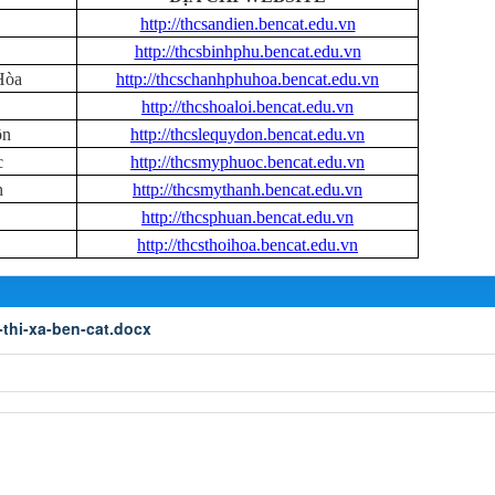
http://thcsandien.bencat.edu.vn
http://thcsbinhphu.bencat.edu.vn
Hòa
http://thcschanhphuhoa.bencat.edu.vn
http://thcshoaloi.bencat.edu.vn
ôn
http://thcslequydon.bencat.edu.vn
c
http://thcsmyphuoc.bencat.edu.vn
h
http://thcsmythanh.bencat.edu.vn
http://thcsphuan.bencat.edu.vn
http://thcsthoihoa.bencat.edu.vn
-thi-xa-ben-cat.docx