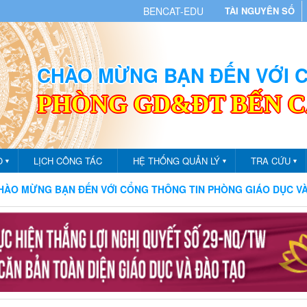
BENCAT-EDU
TÀI NGUYÊN SỐ
CHÀO MỪNG BẠN ĐẾN VỚI
PHÒNG GD&ĐT BẾN 
O
LỊCH CÔNG TÁC
HỆ THỐNG QUẢN LÝ
TRA CỨU
▼
▼
▼
NG BẠN ĐẾN VỚI CỔNG THÔNG TIN PHÒNG GIÁO DỤC VÀ ĐÀO T