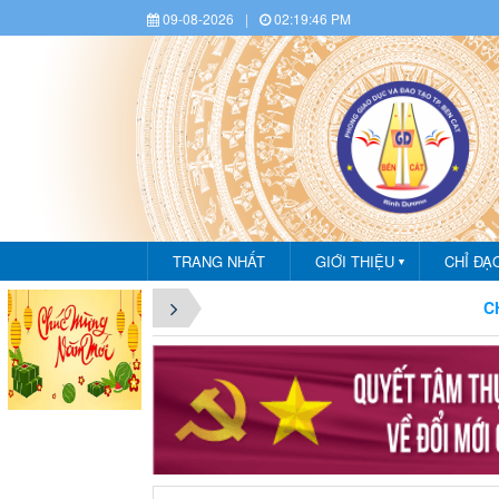
09-08-2026
|
02:19:47 PM
TRANG NHẤT
GIỚI THIỆU
CHỈ ĐẠ
▼
CHÀO MỪ