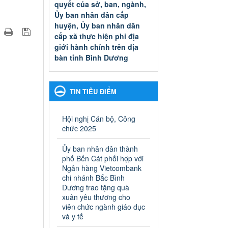
quyết của sở, ban, ngành,
Ủy ban nhân dân cấp
huyện, Ủy ban nhân dân
cấp xã thực hiện phi địa
giới hành chính trên địa
bàn tỉnh Bình Dương
Quyết đinh phê duyệt Danh
mục thủ tục hành chính thuộc
thẩm quyền giải quyết của sở,
TIN TIÊU ĐIỂM
ban, ngành, Ủy ban nhân dân
cấp huyện, Ủy ban nhân dân
cấp xã thực hiện phi địa giới
Hội nghị Cán bộ, Công
hành chính trên địa bàn tỉnh
chức 2025
Bình Dương
Ngày ban hành: 13/03/2025
Ủy ban nhân dân thành
phố Bến Cát phối hợp với
Kế hoạch Phổ biến, giáo
Ngân hàng Vietcombank
dục pháp luật năm 2025 của
chi nhánh Bắc Bình
Dương trao tặng quà
ngành Giáo dục và Đào tạo
xuân yêu thương cho
thành phố Bến Cát
viên chức ngành giáo dục
Kế hoạch Phổ biến, giáo dục
và y tế
pháp luật năm 2025 của