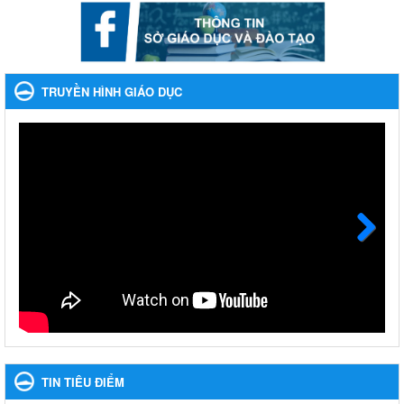
Ngày ban hành: 22/11/2023
Phát động, triển khai Cuộc thi " An toàn giao thông cho nụ
cười ngày mai" dành cho học sinh và giáo viên trung học
TRUYỀN HÌNH GIÁO DỤC
năm học 2023-2024
Phát động, triển khai Cuộc thi " An toàn giao thông cho nụ cười
ngày mai" dành cho học sinh và giáo viên trung học năm học
2023-2024
Ngày ban hành: 22/11/2023
Nhắc nhỡ thực hiện thanh toán không dùng tiền mặt các
khoản thu trong nhà trường năm học 2023-2024 và các năm
tiếp theo
Next
Nhắc nhỡ thực hiện thanh toán không dùng tiền mặt các khoản
thu trong nhà trường năm học 2023-2024 và các năm tiếp theo
Ngày ban hành: 27/09/2023
Hưởng ứng cuộc thi Tìm hiểu Luật Phòng, chống ma túy
Hưởng ứng cuộc thi Tìm hiểu Luật Phòng, chống ma túy
TIN TIÊU ĐIỂM
Ngày ban hành: 06/09/2023