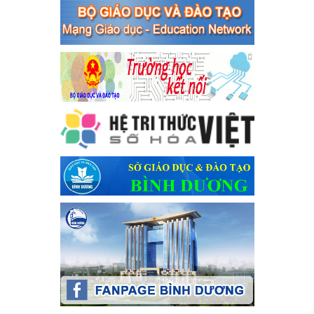
toàn giao thông năm 2024 tại các cơ sở giáo dục trên địa bàn thị
xã Bến Cát
Ngày ban hành: 04/03/2024
Kế hoạch thực hiện Chỉ thị số 16/CT-TTg ngày 27/05/2023
của Thủ tướng Chính phủ về tăng cường phòng ngừa, đấu
tranh tội phạm, vi phạm pháp luật liên quan đến hoạt động
tổ chức đánh bạc và đánh bạc
Kế hoạch thực hiện Chỉ thị số 16/CT-TTg ngày 27/05/2023 của
Thủ tướng Chính phủ về tăng cường phòng ngừa, đấu tranh tội
phạm, vi phạm pháp luật liên quan đến hoạt động tổ chức đánh
bạc và đánh bạc
Ngày ban hành: 04/03/2024
Kế hoạch Tổ chức Hội trại truyền thống học sinh thị xã Bến
Cát Lần thứ VIII, năm học 2023-2024
Kế hoạch Tổ chức Hội trại truyền thống học sinh thị xã Bến Cát
Lần thứ VIII, năm học 2023-2024
Ngày ban hành: 28/12/2023
Phối hợp rà soát nhu cầu tiêm vắc xin phòng Covid 19
Phối hợp rà soát nhu cầu tiêm vắc xin phòng Covid 19