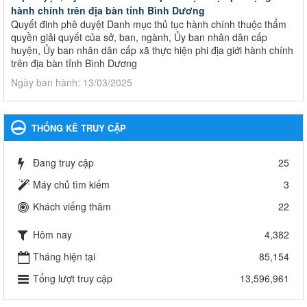
hành chính trên địa bàn tỉnh Bình Dương
Quyết đinh phê duyệt Danh mục thủ tục hành chính thuộc thẩm
quyền giải quyết của sở, ban, ngành, Ủy ban nhân dân cấp
huyện, Ủy ban nhân dân cấp xã thực hiện phi địa giới hành chính
trên địa bàn tỉnh Bình Dương
Ngày ban hành: 13/03/2025
Kế hoạch Phổ biến, giáo dục pháp luật năm 2025 của ngành
Giáo dục và Đào tạo thành phố Bến Cát
THỐNG KÊ TRUY CẬP
Kế hoạch Phổ biến, giáo dục pháp luật năm 2025 của ngành
Giáo dục và Đào tạo thành phố Bến Cát
Đang truy cập
25
Ngày ban hành: 28/02/2025
Máy chủ tìm kiếm
3
Quyết định công bố thủ tục hành chính bị bãi bỏ trong lĩnh
Khách viếng thăm
22
vực giáo dục đào tạo thuộc hệ giáo dục quốc dân và cơ sở
giáo dục khác thuộc thẩm quyền giải quyết của Sở Giáo dục
Hôm nay
4,382
và Đào tạo, Ủy ban nhân dân cấp huyện
Quyết định công bố thủ tục hành chính bị bãi bỏ trong lĩnh vực
Tháng hiện tại
85,154
giáo dục đào tạo thuộc hệ giáo dục quốc dân và cơ sở giáo dục
Tổng lượt truy cập
13,596,961
khác thuộc thẩm quyền giải quyết của Sở Giáo dục và Đào tạo,
Ủy ban nhân dân cấp huyện