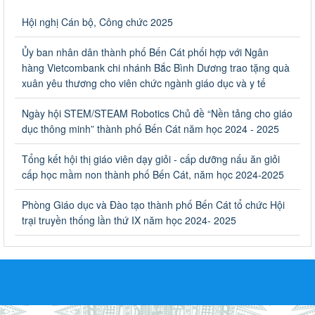
Về việc thống kê, lập danh sách đề xuất học sinh nhận học
Hội nghị Cán bộ, Công chức 2025
bổng, hỗ trợ của Chương trình "Tiếp sức đến trường" năm
học 2023-2024
Ủy ban nhân dân thành phố Bến Cát phối hợp với Ngân
Về việc thống kê, lập danh sách đề xuất học sinh nhận học bổng,
hàng Vietcombank chi nhánh Bắc Bình Dương trao tặng quà
hỗ trợ của Chương trình "Tiếp sức đến trường" năm học 2023-
xuân yêu thương cho viên chức ngành giáo dục và y tế
2024
Ngày ban hành: 22/08/2023
Ngày hội STEM/STEAM Robotics Chủ đề “Nền tảng cho giáo
dục thông minh” thành phố Bến Cát năm học 2024 - 2025
Triển khai Kế hoạch Triển khai các hoạt động hưởng ứng
phong trào vệ sinh yêu nước nâng cao sức khỏe nhân dân
Tổng kết hội thị giáo viên dạy giỏi - cấp dưỡng nấu ăn giỏi
năm 2023
cấp học mầm non thành phố Bến Cát, năm học 2024-2025
Triển khai Kế hoạch Triển khai các hoạt động hưởng ứng phong
trào vệ sinh yêu nước nâng cao sức khỏe nhân dân năm 2023
Phòng Giáo dục và Đào tạo thành phố Bến Cát tổ chức Hội
Ngày ban hành: 10/08/2023
trại truyền thống lần thứ IX năm học 2024- 2025
Khẩn trương triển khai các biện pháp tăng cường công tác
phòng, chống bệnh tay chân miệng trong các cơ sở giáo
dục mầm non, trường mẫu giáo, trường tiểu học
Khẩn trương triển khai các biện pháp tăng cường công tác phòng,
chống bệnh tay chân miệng trong các cơ sở giáo dục mầm non,
trường mẫu giáo, trường tiểu học