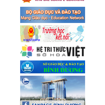
Kế hoạch Tổ chức Hội trại truyền thống học sinh thị xã Bến
Cát Lần thứ VIII, năm học 2023-2024
Kế hoạch Tổ chức Hội trại truyền thống học sinh thị xã Bến Cát
Lần thứ VIII, năm học 2023-2024
Ngày ban hành: 28/12/2023
Phối hợp rà soát nhu cầu tiêm vắc xin phòng Covid 19
Phối hợp rà soát nhu cầu tiêm vắc xin phòng Covid 19
Ngày ban hành: 22/11/2023
Phát động, triển khai Cuộc thi " An toàn giao thông cho nụ
cười ngày mai" dành cho học sinh và giáo viên trung học
năm học 2023-2024
Phát động, triển khai Cuộc thi " An toàn giao thông cho nụ cười
ngày mai" dành cho học sinh và giáo viên trung học năm học
2023-2024
Ngày ban hành: 22/11/2023
Nhắc nhỡ thực hiện thanh toán không dùng tiền mặt các
khoản thu trong nhà trường năm học 2023-2024 và các năm