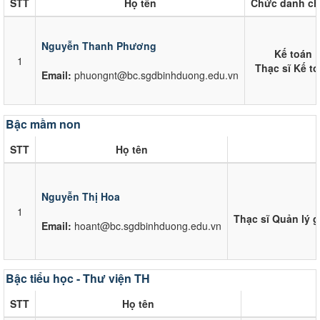
STT
Họ tên
Chức danh ch
Nguyễn Thanh Phương
Kế toán
1
Thạc sĩ Kế t
Email:
phuongnt@bc.sgdbinhduong.edu.vn
Bậc mầm non
STT
Họ tên
Nguyễn Thị Hoa
1
Thạc sĩ Quản lý 
Email:
hoant@bc.sgdbinhduong.edu.vn
Bậc tiểu học - Thư viện TH
STT
Họ tên