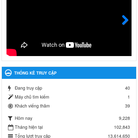
Quyết định công bố thủ tục hành chính bị bãi bỏ trong lĩnh
vực giáo dục đào tạo thuộc hệ giáo dục quốc dân và cơ sở
giáo dục khác thuộc thẩm quyền giải quyết của Sở Giáo dục
và Đào tạo, Ủy ban nhân dân cấp huyện
Next
Quyết định công bố thủ tục hành chính bị bãi bỏ trong lĩnh vực
giáo dục đào tạo thuộc hệ giáo dục quốc dân và cơ sở giáo dục
khác thuộc thẩm quyền giải quyết của Sở Giáo dục và Đào tạo,
Ủy ban nhân dân cấp huyện
Ngày ban hành: 30/09/2024
Hướng dẫn thực hiện nhiệm vụ giáo dục tiểu học năm học
THỐNG KÊ TRUY CẬP
2024-2025
Hướng dẫn thực hiện nhiệm vụ giáo dục tiểu học năm học 2024-
2025
Đang truy cập
40
Ngày ban hành: 26/09/2024
Máy chủ tìm kiếm
1
Khách viếng thăm
39
Tổ chức các hoạt động hè cho học sinh năm 2024
Tổ chức các hoạt động hè cho học sinh năm 2024
Hôm nay
9,228
Ngày ban hành: 24/05/2024
Tháng hiện tại
102,843
Tổ chức phong trào trồng cây xanh trong ngành Giáo dục
Tổng lượt truy cập
13,614,650