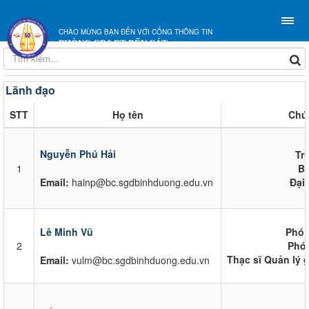
CHÀO MỪNG BẠN ĐẾN VỚI CỔNG THÔNG TIN
PHÒNG GD&ĐT BẾN CÁT
Lãnh đạo
STT
Họ tên
Chứ
Nguyễn Phú Hải
Tr
1
Bí
Email:
hainp@bc.sgdbinhduong.edu.vn
Đại
Lê Minh Vũ
Phó 
2
Phó 
Thạc sĩ Quản lý 
Email:
vulm@bc.sgdbinhduong.edu.vn