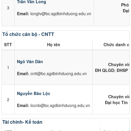
Trần Văn Long
Phó 
3
Đại
Email:
longtv@bc.sgdbinhduong.edu.vn
Tổ chức cán bộ - CNTT
STT
Họ tên
Chức danh c
Ngô Văn Dân
Chuyên vi
1
ĐH QLGD; ĐHSP T
Email:
cntt@bc.sgdbinhduong.edu.vn
Nguyễn Bão Lộc
Chuyên vi
2
Đại học Tin 
Email:
locnb@bc.sgdbinhduong.edu.vn
Tài chính- Kế toán