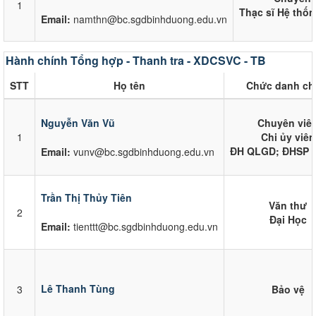
1
Thạc sĩ Hệ thốn
Email:
namthn@bc.sgdbinhduong.edu.vn
Hành chính Tổng hợp - Thanh tra - XDCSVC - TB
STT
Họ tên
Chức danh ch
Nguyễn Văn Vũ
Chuyên viê
1
Chi ủy viên
ĐH QLGD; ĐHSP L
Email:
vunv@bc.sgdbinhduong.edu.vn
Trần Thị Thủy Tiên
Văn thư
2
Đại Học
Email:
tienttt@bc.sgdbinhduong.edu.vn
Lê Thanh Tùng
3
Bảo vệ