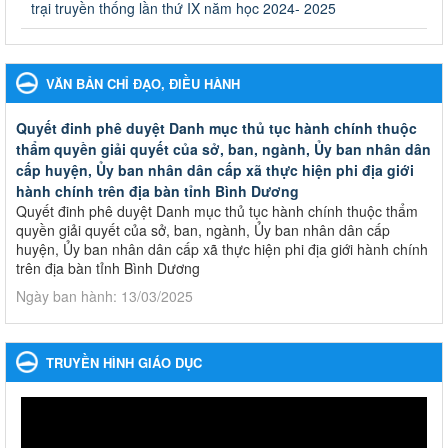
trại truyền thống lần thứ IX năm học 2024- 2025
VĂN BẢN CHỈ ĐẠO, ĐIỀU HÀNH
Quyết đinh phê duyệt Danh mục thủ tục hành chính thuộc
thẩm quyền giải quyết của sở, ban, ngành, Ủy ban nhân dân
cấp huyện, Ủy ban nhân dân cấp xã thực hiện phi địa giới
hành chính trên địa bàn tỉnh Bình Dương
Quyết đinh phê duyệt Danh mục thủ tục hành chính thuộc thẩm
quyền giải quyết của sở, ban, ngành, Ủy ban nhân dân cấp
huyện, Ủy ban nhân dân cấp xã thực hiện phi địa giới hành chính
trên địa bàn tỉnh Bình Dương
Ngày ban hành: 13/03/2025
Kế hoạch Phổ biến, giáo dục pháp luật năm 2025 của ngành
Giáo dục và Đào tạo thành phố Bến Cát
TRUYỀN HÌNH GIÁO DỤC
Kế hoạch Phổ biến, giáo dục pháp luật năm 2025 của ngành
Giáo dục và Đào tạo thành phố Bến Cát
Ngày ban hành: 28/02/2025