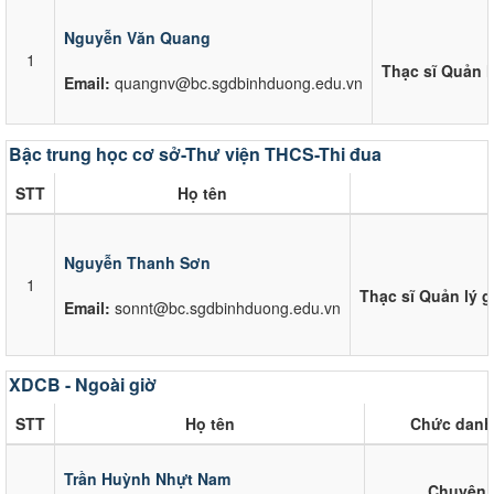
Nguyễn Văn Quang
1
Thạc sĩ Quản l
Email:
quangnv@bc.sgdbinhduong.edu.vn
Bậc trung học cơ sở-Thư viện THCS-Thi đua
STT
Họ tên
Nguyễn Thanh Sơn
1
Thạc sĩ Quản lý 
Email:
sonnt@bc.sgdbinhduong.edu.vn
XDCB - Ngoài giờ
STT
Họ tên
Chức danh
Trần Huỳnh Nhựt Nam
Chuyên 