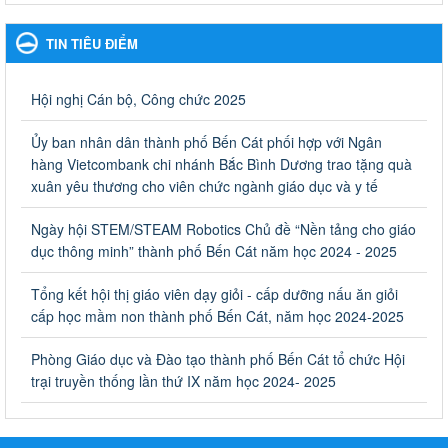
Hưởng ứng cuộc thi Tìm hiểu Luật Phòng, chống ma túy
Hưởng ứng cuộc thi Tìm hiểu Luật Phòng, chống ma túy
TIN TIÊU ĐIỂM
Ngày ban hành: 06/09/2023
Về việc thống kê, lập danh sách đề xuất học sinh nhận học
Hội nghị Cán bộ, Công chức 2025
bổng, hỗ trợ của Chương trình "Tiếp sức đến trường" năm
học 2023-2024
Ủy ban nhân dân thành phố Bến Cát phối hợp với Ngân
Về việc thống kê, lập danh sách đề xuất học sinh nhận học bổng,
hàng Vietcombank chi nhánh Bắc Bình Dương trao tặng quà
hỗ trợ của Chương trình "Tiếp sức đến trường" năm học 2023-
xuân yêu thương cho viên chức ngành giáo dục và y tế
2024
Ngày ban hành: 22/08/2023
Ngày hội STEM/STEAM Robotics Chủ đề “Nền tảng cho giáo
dục thông minh” thành phố Bến Cát năm học 2024 - 2025
Triển khai Kế hoạch Triển khai các hoạt động hưởng ứng
phong trào vệ sinh yêu nước nâng cao sức khỏe nhân dân
Tổng kết hội thị giáo viên dạy giỏi - cấp dưỡng nấu ăn giỏi
năm 2023
cấp học mầm non thành phố Bến Cát, năm học 2024-2025
Triển khai Kế hoạch Triển khai các hoạt động hưởng ứng phong
trào vệ sinh yêu nước nâng cao sức khỏe nhân dân năm 2023
Phòng Giáo dục và Đào tạo thành phố Bến Cát tổ chức Hội
Ngày ban hành: 10/08/2023
trại truyền thống lần thứ IX năm học 2024- 2025
Khẩn trương triển khai các biện pháp tăng cường công tác
phòng, chống bệnh tay chân miệng trong các cơ sở giáo
dục mầm non, trường mẫu giáo, trường tiểu học