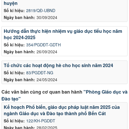
huyện
Số kí hiệu:
2819/QĐ-UBND
Ngày ban hành:
30/09/2024
Hướng dẫn thực hiện nhiệm vụ giáo dục tiểu học năm
học 2024-2025
Số kí hiệu:
354/PGDĐT-GDTH
Ngày ban hành:
26/09/2024
Tổ chức các hoạt động hè cho học sinh năm 2024
Số kí hiệu:
83/PGDĐT-NG
Ngày ban hành:
24/05/2024
Các văn bản cùng cơ quan ban hành
"Phòng Giáo dục và
Đào tạo"
Kế hoạch Phổ biến, giáo dục pháp luật năm 2025 của
ngành Giáo dục và Đào tạo thành phố Bến Cát
Số kí hiệu:
122/KH-PGDĐT
Ngày ban hành:
28/02/2025