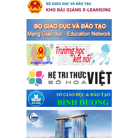
an toàn giao thông năm 2024 tại các cơ sở giáo dục trên địa
bàn thị xã Bến Cát
Kế hoạch Triển khai công tác tuyên truyền, đảm bảo trật tự, an
toàn giao thông năm 2024 tại các cơ sở giáo dục trên địa bàn thị
xã Bến Cát
Ngày ban hành: 04/03/2024
Kế hoạch thực hiện Chỉ thị số 16/CT-TTg ngày 27/05/2023
của Thủ tướng Chính phủ về tăng cường phòng ngừa, đấu
tranh tội phạm, vi phạm pháp luật liên quan đến hoạt động
tổ chức đánh bạc và đánh bạc
Kế hoạch thực hiện Chỉ thị số 16/CT-TTg ngày 27/05/2023 của
Thủ tướng Chính phủ về tăng cường phòng ngừa, đấu tranh tội
phạm, vi phạm pháp luật liên quan đến hoạt động tổ chức đánh
bạc và đánh bạc
Ngày ban hành: 04/03/2024
Kế hoạch Tổ chức Hội trại truyền thống học sinh thị xã Bến
Cát Lần thứ VIII, năm học 2023-2024
Kế hoạch Tổ chức Hội trại truyền thống học sinh thị xã Bến Cát
Lần thứ VIII, năm học 2023-2024