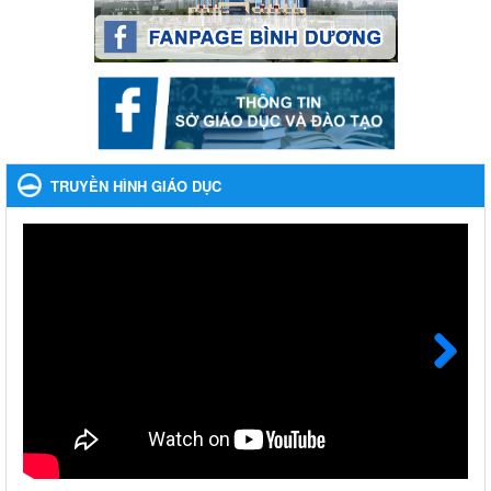
Ngày ban hành: 28/12/2023
Phối hợp rà soát nhu cầu tiêm vắc xin phòng Covid 19
Phối hợp rà soát nhu cầu tiêm vắc xin phòng Covid 19
Ngày ban hành: 22/11/2023
Phát động, triển khai Cuộc thi " An toàn giao thông cho nụ
cười ngày mai" dành cho học sinh và giáo viên trung học
TRUYỀN HÌNH GIÁO DỤC
năm học 2023-2024
Phát động, triển khai Cuộc thi " An toàn giao thông cho nụ cười
ngày mai" dành cho học sinh và giáo viên trung học năm học
2023-2024
Ngày ban hành: 22/11/2023
Nhắc nhỡ thực hiện thanh toán không dùng tiền mặt các
khoản thu trong nhà trường năm học 2023-2024 và các năm
tiếp theo
Next
Nhắc nhỡ thực hiện thanh toán không dùng tiền mặt các khoản
thu trong nhà trường năm học 2023-2024 và các năm tiếp theo
Ngày ban hành: 27/09/2023