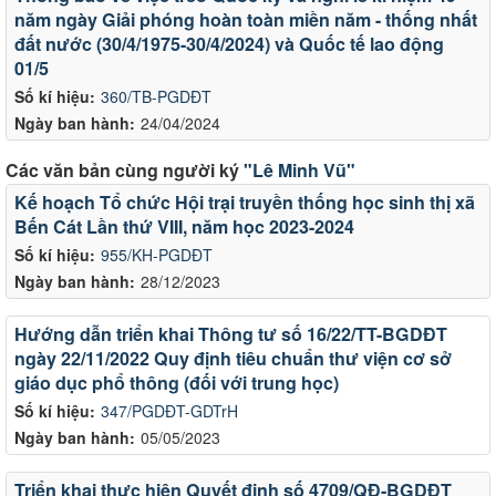
năm ngày Giải phóng hoàn toàn miền năm - thống nhất
đất nước (30/4/1975-30/4/2024) và Quốc tế lao động
01/5
Số kí hiệu:
360/TB-PGDĐT
Ngày ban hành:
24/04/2024
Các văn bản cùng người ký
"Lê Minh Vũ"
Kế hoạch Tổ chức Hội trại truyền thống học sinh thị xã
Bến Cát Lần thứ VIII, năm học 2023-2024
Số kí hiệu:
955/KH-PGDĐT
Ngày ban hành:
28/12/2023
Hướng dẫn triển khai Thông tư số 16/22/TT-BGDĐT
ngày 22/11/2022 Quy định tiêu chuẩn thư viện cơ sở
giáo dục phổ thông (đối với trung học)
Số kí hiệu:
347/PGDĐT-GDTrH
Ngày ban hành:
05/05/2023
Triển khai thực hiện Quyết định số 4709/QĐ-BGDĐT