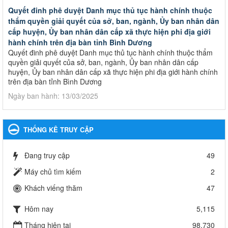
Quyết đinh phê duyệt Danh mục thủ tục hành chính thuộc
thẩm quyền giải quyết của sở, ban, ngành, Ủy ban nhân dân
cấp huyện, Ủy ban nhân dân cấp xã thực hiện phi địa giới
hành chính trên địa bàn tỉnh Bình Dương
Quyết đinh phê duyệt Danh mục thủ tục hành chính thuộc thẩm
quyền giải quyết của sở, ban, ngành, Ủy ban nhân dân cấp
huyện, Ủy ban nhân dân cấp xã thực hiện phi địa giới hành chính
trên địa bàn tỉnh Bình Dương
Ngày ban hành: 13/03/2025
Kế hoạch Phổ biến, giáo dục pháp luật năm 2025 của ngành
Giáo dục và Đào tạo thành phố Bến Cát
THỐNG KÊ TRUY CẬP
Kế hoạch Phổ biến, giáo dục pháp luật năm 2025 của ngành
Giáo dục và Đào tạo thành phố Bến Cát
Đang truy cập
49
Ngày ban hành: 28/02/2025
Máy chủ tìm kiếm
2
Quyết định công bố thủ tục hành chính bị bãi bỏ trong lĩnh
Khách viếng thăm
47
vực giáo dục đào tạo thuộc hệ giáo dục quốc dân và cơ sở
giáo dục khác thuộc thẩm quyền giải quyết của Sở Giáo dục
Hôm nay
5,115
và Đào tạo, Ủy ban nhân dân cấp huyện
Quyết định công bố thủ tục hành chính bị bãi bỏ trong lĩnh vực
Tháng hiện tại
98,730