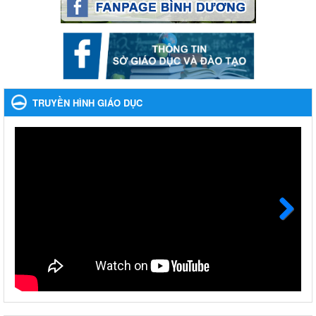
Phối hợp rà soát nhu cầu tiêm vắc xin phòng Covid 19
Phối hợp rà soát nhu cầu tiêm vắc xin phòng Covid 19
Ngày ban hành: 22/11/2023
Phát động, triển khai Cuộc thi " An toàn giao thông cho nụ
cười ngày mai" dành cho học sinh và giáo viên trung học
TRUYỀN HÌNH GIÁO DỤC
năm học 2023-2024
Phát động, triển khai Cuộc thi " An toàn giao thông cho nụ cười
ngày mai" dành cho học sinh và giáo viên trung học năm học
2023-2024
Ngày ban hành: 22/11/2023
Nhắc nhỡ thực hiện thanh toán không dùng tiền mặt các
khoản thu trong nhà trường năm học 2023-2024 và các năm
tiếp theo
Next
Nhắc nhỡ thực hiện thanh toán không dùng tiền mặt các khoản
thu trong nhà trường năm học 2023-2024 và các năm tiếp theo
Ngày ban hành: 27/09/2023
Hưởng ứng cuộc thi Tìm hiểu Luật Phòng, chống ma túy
Hưởng ứng cuộc thi Tìm hiểu Luật Phòng, chống ma túy