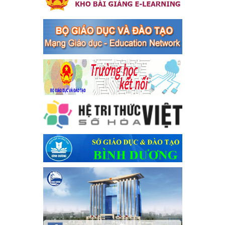
bàn thị xã Bến Cát
Kế hoạch Triển khai công tác tuyên truyền, đảm bảo trật tự, an
toàn giao thông năm 2024 tại các cơ sở giáo dục trên địa bàn thị
xã Bến Cát
Ngày ban hành: 04/03/2024
Kế hoạch thực hiện Chỉ thị số 16/CT-TTg ngày 27/05/2023
của Thủ tướng Chính phủ về tăng cường phòng ngừa, đấu
tranh tội phạm, vi phạm pháp luật liên quan đến hoạt động
tổ chức đánh bạc và đánh bạc
Kế hoạch thực hiện Chỉ thị số 16/CT-TTg ngày 27/05/2023 của
Thủ tướng Chính phủ về tăng cường phòng ngừa, đấu tranh tội
phạm, vi phạm pháp luật liên quan đến hoạt động tổ chức đánh
bạc và đánh bạc
Ngày ban hành: 04/03/2024
Kế hoạch Tổ chức Hội trại truyền thống học sinh thị xã Bến
Cát Lần thứ VIII, năm học 2023-2024
Kế hoạch Tổ chức Hội trại truyền thống học sinh thị xã Bến Cát
Lần thứ VIII, năm học 2023-2024
Ngày ban hành: 28/12/2023