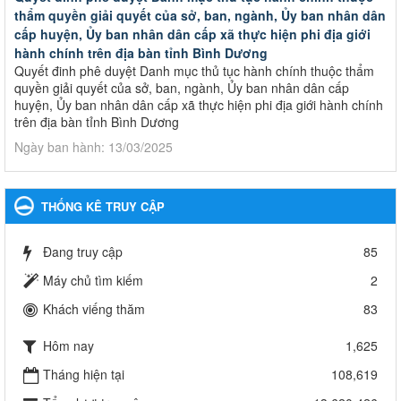
thẩm quyền giải quyết của sở, ban, ngành, Ủy ban nhân dân
cấp huyện, Ủy ban nhân dân cấp xã thực hiện phi địa giới
hành chính trên địa bàn tỉnh Bình Dương
Quyết đinh phê duyệt Danh mục thủ tục hành chính thuộc thẩm
quyền giải quyết của sở, ban, ngành, Ủy ban nhân dân cấp
huyện, Ủy ban nhân dân cấp xã thực hiện phi địa giới hành chính
trên địa bàn tỉnh Bình Dương
Ngày ban hành: 13/03/2025
Kế hoạch Phổ biến, giáo dục pháp luật năm 2025 của ngành
Giáo dục và Đào tạo thành phố Bến Cát
THỐNG KÊ TRUY CẬP
Kế hoạch Phổ biến, giáo dục pháp luật năm 2025 của ngành
Giáo dục và Đào tạo thành phố Bến Cát
Đang truy cập
85
Ngày ban hành: 28/02/2025
Máy chủ tìm kiếm
2
Quyết định công bố thủ tục hành chính bị bãi bỏ trong lĩnh
Khách viếng thăm
83
vực giáo dục đào tạo thuộc hệ giáo dục quốc dân và cơ sở
giáo dục khác thuộc thẩm quyền giải quyết của Sở Giáo dục
Hôm nay
1,625
và Đào tạo, Ủy ban nhân dân cấp huyện
Quyết định công bố thủ tục hành chính bị bãi bỏ trong lĩnh vực
Tháng hiện tại
108,619
giáo dục đào tạo thuộc hệ giáo dục quốc dân và cơ sở giáo dục