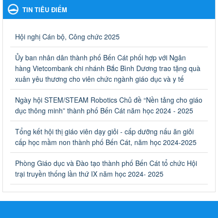
TIN TIÊU ĐIỂM
Ngày ban hành: 06/09/2023
Về việc thống kê, lập danh sách đề xuất học sinh nhận học
Hội nghị Cán bộ, Công chức 2025
bổng, hỗ trợ của Chương trình "Tiếp sức đến trường" năm
học 2023-2024
Ủy ban nhân dân thành phố Bến Cát phối hợp với Ngân
Về việc thống kê, lập danh sách đề xuất học sinh nhận học bổng,
hàng Vietcombank chi nhánh Bắc Bình Dương trao tặng quà
hỗ trợ của Chương trình "Tiếp sức đến trường" năm học 2023-
xuân yêu thương cho viên chức ngành giáo dục và y tế
2024
Ngày ban hành: 22/08/2023
Ngày hội STEM/STEAM Robotics Chủ đề “Nền tảng cho giáo
dục thông minh” thành phố Bến Cát năm học 2024 - 2025
Triển khai Kế hoạch Triển khai các hoạt động hưởng ứng
phong trào vệ sinh yêu nước nâng cao sức khỏe nhân dân
Tổng kết hội thị giáo viên dạy giỏi - cấp dưỡng nấu ăn giỏi
năm 2023
cấp học mầm non thành phố Bến Cát, năm học 2024-2025
Triển khai Kế hoạch Triển khai các hoạt động hưởng ứng phong
trào vệ sinh yêu nước nâng cao sức khỏe nhân dân năm 2023
Phòng Giáo dục và Đào tạo thành phố Bến Cát tổ chức Hội
Ngày ban hành: 10/08/2023
trại truyền thống lần thứ IX năm học 2024- 2025
Khẩn trương triển khai các biện pháp tăng cường công tác
phòng, chống bệnh tay chân miệng trong các cơ sở giáo
dục mầm non, trường mẫu giáo, trường tiểu học
Khẩn trương triển khai các biện pháp tăng cường công tác phòng,