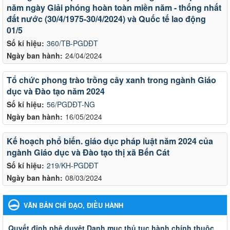
năm ngày Giải phóng hoàn toàn miền năm - thống nhất
đất nước (30/4/1975-30/4/2024) và Quốc tế lao động
01/5
Số kí hiệu:
360/TB-PGDĐT
Ngày ban hành:
24/04/2024
Tổ chức phong trào trồng cây xanh trong ngành Giáo
dục và Đào tạo năm 2024
Số kí hiệu:
56/PGDĐT-NG
Ngày ban hành:
16/05/2024
Kế hoạch phổ biến. giáo dục pháp luật năm 2024 của
ngành Giáo dục và Đào tạo thị xã Bến Cát
Số kí hiệu:
219/KH-PGDĐT
Ngày ban hành:
08/03/2024
VĂN BẢN CHỈ ĐẠO, ĐIỀU HÀNH
Quyết đinh phê duyệt Danh mục thủ tục hành chính thuộc