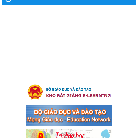
Kế hoạch thực hiện Chỉ thị số 16/CT-TTg ngày 27/05/2023
của Thủ tướng Chính phủ về tăng cường phòng ngừa, đấu
tranh tội phạm, vi phạm pháp luật liên quan đến hoạt động
tổ chức đánh bạc và đánh bạc
Kế hoạch thực hiện Chỉ thị số 16/CT-TTg ngày 27/05/2023 của
Thủ tướng Chính phủ về tăng cường phòng ngừa, đấu tranh tội
phạm, vi phạm pháp luật liên quan đến hoạt động tổ chức đánh
bạc và đánh bạc
Ngày ban hành: 04/03/2024
Kế hoạch Tổ chức Hội trại truyền thống học sinh thị xã Bến
Cát Lần thứ VIII, năm học 2023-2024
Kế hoạch Tổ chức Hội trại truyền thống học sinh thị xã Bến Cát
Lần thứ VIII, năm học 2023-2024
Ngày ban hành: 28/12/2023
Phối hợp rà soát nhu cầu tiêm vắc xin phòng Covid 19
Phối hợp rà soát nhu cầu tiêm vắc xin phòng Covid 19
Ngày ban hành: 22/11/2023
Phát động, triển khai Cuộc thi " An toàn giao thông cho nụ
cười ngày mai" dành cho học sinh và giáo viên trung học