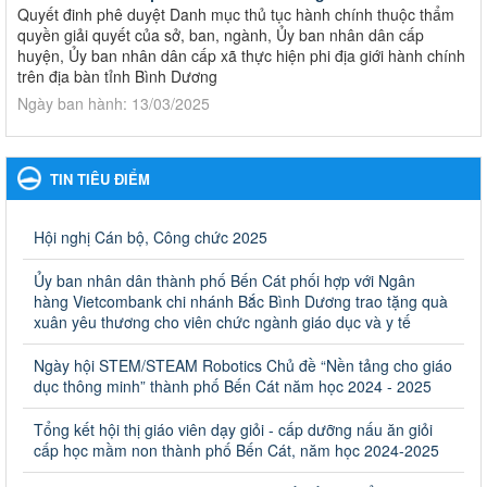
Quyết đinh phê duyệt Danh mục thủ tục hành chính thuộc thẩm
quyền giải quyết của sở, ban, ngành, Ủy ban nhân dân cấp
huyện, Ủy ban nhân dân cấp xã thực hiện phi địa giới hành chính
trên địa bàn tỉnh Bình Dương
Ngày ban hành: 13/03/2025
Kế hoạch Phổ biến, giáo dục pháp luật năm 2025 của ngành
Giáo dục và Đào tạo thành phố Bến Cát
TIN TIÊU ĐIỂM
Kế hoạch Phổ biến, giáo dục pháp luật năm 2025 của ngành
Giáo dục và Đào tạo thành phố Bến Cát
Ngày ban hành: 28/02/2025
Hội nghị Cán bộ, Công chức 2025
Quyết định công bố thủ tục hành chính bị bãi bỏ trong lĩnh
Ủy ban nhân dân thành phố Bến Cát phối hợp với Ngân
vực giáo dục đào tạo thuộc hệ giáo dục quốc dân và cơ sở
hàng Vietcombank chi nhánh Bắc Bình Dương trao tặng quà
giáo dục khác thuộc thẩm quyền giải quyết của Sở Giáo dục
xuân yêu thương cho viên chức ngành giáo dục và y tế
và Đào tạo, Ủy ban nhân dân cấp huyện
Ngày hội STEM/STEAM Robotics Chủ đề “Nền tảng cho giáo
Quyết định công bố thủ tục hành chính bị bãi bỏ trong lĩnh vực
dục thông minh” thành phố Bến Cát năm học 2024 - 2025
giáo dục đào tạo thuộc hệ giáo dục quốc dân và cơ sở giáo dục
khác thuộc thẩm quyền giải quyết của Sở Giáo dục và Đào tạo,
Ủy ban nhân dân cấp huyện
Tổng kết hội thị giáo viên dạy giỏi - cấp dưỡng nấu ăn giỏi
cấp học mầm non thành phố Bến Cát, năm học 2024-2025
Ngày ban hành: 30/09/2024