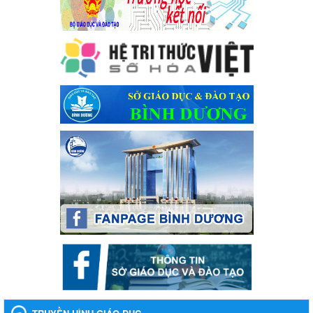
năm học 2023-2024
Phát động, triển khai Cuộc thi " An toàn giao thông cho nụ cười
ngày mai" dành cho học sinh và giáo viên trung học năm học
2023-2024
Ngày ban hành: 22/11/2023
Nhắc nhỡ thực hiện thanh toán không dùng tiền mặt các
khoản thu trong nhà trường năm học 2023-2024 và các năm
tiếp theo
Nhắc nhỡ thực hiện thanh toán không dùng tiền mặt các khoản
thu trong nhà trường năm học 2023-2024 và các năm tiếp theo
Ngày ban hành: 27/09/2023
Hưởng ứng cuộc thi Tìm hiểu Luật Phòng, chống ma túy
Hưởng ứng cuộc thi Tìm hiểu Luật Phòng, chống ma túy
Ngày ban hành: 06/09/2023
Về việc thống kê, lập danh sách đề xuất học sinh nhận học
bổng, hỗ trợ của Chương trình "Tiếp sức đến trường" năm
học 2023-2024
Về việc thống kê, lập danh sách đề xuất học sinh nhận học bổng,
hỗ trợ của Chương trình "Tiếp sức đến trường" năm học 2023-