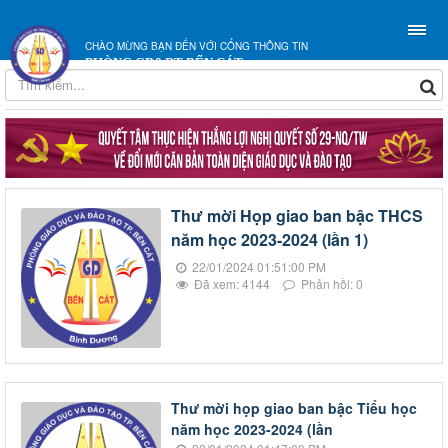
CHÀO MỪNG BẠN ĐẾN VỚI CỔNG THÔNG TIN
PHÒNG GD&ĐT BẾN CÁT
Thư mời Họp giao ban bậc THCS
năm học 2023-2024 (lần 1)
22/01/2024 01:51:00 PM
Đã xem: 4144
Phản hồi: 0
Thư mời họp giao ban bậc Tiểu học
năm học 2023-2024 (lần