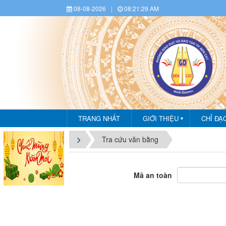
08-08-2026
|
08:21:30 AM
TRANG NHẤT
GIỚI THIỆU
CHỈ ĐẠ
▼
CH
Tra cứu văn bằng
Mã an toàn