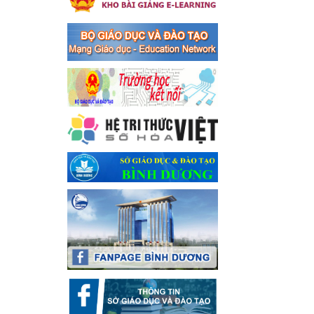
Ngày ban hành: 16/05/2024
Thông báo về việc treo
Quốc kỳ và nghỉ lễ kỉ niệm
49 năm ngày Giải phóng
hoàn toàn miền năm -
thống nhất đất nước
(30/4/1975-30/4/2024) và
Quốc tế lao động 01/5
Thông báo về việc treo Quốc
kỳ và nghỉ lễ kỉ niệm 49 năm
ngày Giải phóng hoàn toàn
miền năm - thống nhất đất
nước (30/4/1975-30/4/2024)
và Quốc tế lao động 01/5
Ngày ban hành: 24/04/2024
Kế hoạch phổ biến. giáo
dục pháp luật năm 2024 của
ngành Giáo dục và Đào tạo
thị xã Bến Cát
Kế hoạch phổ biến. giáo dục