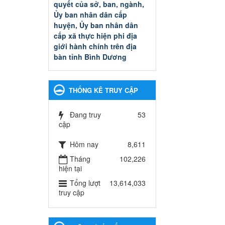
quyết của sở, ban, ngành,
Ủy ban nhân dân cấp
huyện, Ủy ban nhân dân
cấp xã thực hiện phi địa
giới hành chính trên địa
bàn tỉnh Bình Dương
Quyết đinh phê duyệt Danh
mục thủ tục hành chính thuộc
thẩm quyền giải quyết của sở,
THỐNG KÊ TRUY CẬP
ban, ngành, Ủy ban nhân dân
cấp huyện, Ủy ban nhân dân
cấp xã thực hiện phi địa giới
Đang truy
53
hành chính trên địa bàn tỉnh
cập
Bình Dương
Hôm nay
8,611
Ngày ban hành: 13/03/2025
Tháng
102,226
Kế hoạch Phổ biến, giáo
hiện tại
dục pháp luật năm 2025 của
Tổng lượt
13,614,033
ngành Giáo dục và Đào tạo
truy cập
thành phố Bến Cát
Kế hoạch Phổ biến, giáo dục
pháp luật năm 2025 của