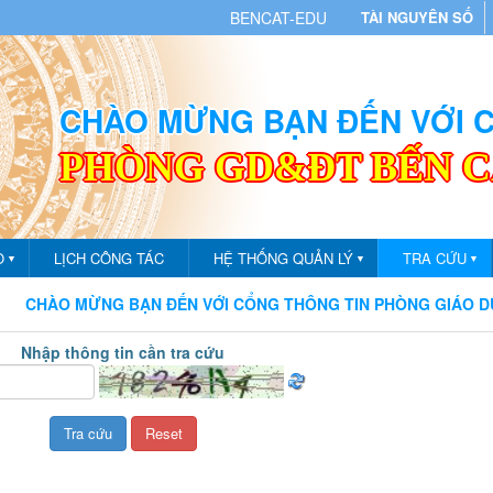
BENCAT-EDU
TÀI NGUYÊN SỐ
CHÀO MỪNG BẠN ĐẾN VỚI
PHÒNG GD&ĐT BẾN 
O
LỊCH CÔNG TÁC
HỆ THỐNG QUẢN LÝ
TRA CỨU
▼
▼
▼
ÀO MỪNG BẠN ĐẾN VỚI CỔNG THÔNG TIN PHÒNG GIÁO DỤC VÀ
Nhập thông tin cần tra cứu