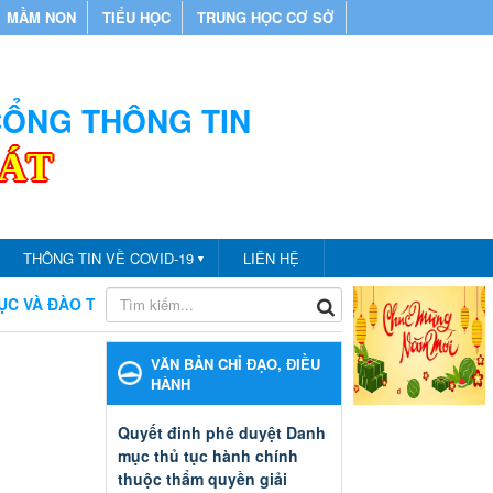
MẦM NON
TIỂU HỌC
TRUNG HỌC CƠ SỞ
 CỔNG THÔNG TIN
CÁT
THÔNG TIN VỀ COVID-19
LIÊN HỆ
▼
 ĐÀO TẠO THÀNH PHỐ BẾN CÁT
CHÀO MỪNG BẠN ĐẾN VỚI
VĂN BẢN CHỈ ĐẠO, ĐIỀU
HÀNH
Quyết đinh phê duyệt Danh
mục thủ tục hành chính
thuộc thẩm quyền giải