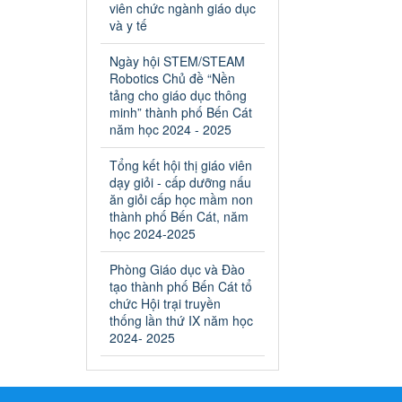
an toàn giao thông năm 2024
viên chức ngành giáo dục
tại các cơ sở giáo dục trên địa
và y tế
bàn thị xã Bến Cát
Ngày hội STEM/STEAM
Ngày ban hành: 04/03/2024
Robotics Chủ đề “Nền
tảng cho giáo dục thông
Kế hoạch thực hiện Chỉ thị
minh” thành phố Bến Cát
số 16/CT-TTg ngày
năm học 2024 - 2025
27/05/2023 của Thủ tướng
Chính phủ về tăng cường
Tổng kết hội thị giáo viên
phòng ngừa, đấu tranh tội
dạy giỏi - cấp dưỡng nấu
phạm, vi phạm pháp luật
ăn giỏi cấp học mầm non
liên quan đến hoạt động tổ
thành phố Bến Cát, năm
chức đánh bạc và đánh bạc
học 2024-2025
Kế hoạch thực hiện Chỉ thị số
16/CT-TTg ngày 27/05/2023
Phòng Giáo dục và Đào
của Thủ tướng Chính phủ về
tạo thành phố Bến Cát tổ
tăng cường phòng ngừa, đấu
chức Hội trại truyền
tranh tội phạm, vi phạm pháp
thống lần thứ IX năm học
luật liên quan đến hoạt động
2024- 2025
tổ chức đánh bạc và đánh bạc
Ngày ban hành: 04/03/2024