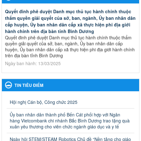
Quyết đinh phê duyệt Danh mục thủ tục hành chính thuộc
thẩm quyền giải quyết của sở, ban, ngành, Ủy ban nhân dân
cấp huyện, Ủy ban nhân dân cấp xã thực hiện phi địa giới
hành chính trên địa bàn tỉnh Bình Dương
Quyết đinh phê duyệt Danh mục thủ tục hành chính thuộc thẩm
quyền giải quyết của sở, ban, ngành, Ủy ban nhân dân cấp
huyện, Ủy ban nhân dân cấp xã thực hiện phi địa giới hành chính
trên địa bàn tỉnh Bình Dương
Ngày ban hành: 13/03/2025
Kế hoạch Phổ biến, giáo dục pháp luật năm 2025 của ngành
Giáo dục và Đào tạo thành phố Bến Cát
TIN TIÊU ĐIỂM
Kế hoạch Phổ biến, giáo dục pháp luật năm 2025 của ngành
Giáo dục và Đào tạo thành phố Bến Cát
Ngày ban hành: 28/02/2025
Hội nghị Cán bộ, Công chức 2025
Quyết định công bố thủ tục hành chính bị bãi bỏ trong lĩnh
Ủy ban nhân dân thành phố Bến Cát phối hợp với Ngân
vực giáo dục đào tạo thuộc hệ giáo dục quốc dân và cơ sở
hàng Vietcombank chi nhánh Bắc Bình Dương trao tặng quà
giáo dục khác thuộc thẩm quyền giải quyết của Sở Giáo dục
xuân yêu thương cho viên chức ngành giáo dục và y tế
và Đào tạo, Ủy ban nhân dân cấp huyện
Ngày hội STEM/STEAM Robotics Chủ đề “Nền tảng cho giáo
Quyết định công bố thủ tục hành chính bị bãi bỏ trong lĩnh vực