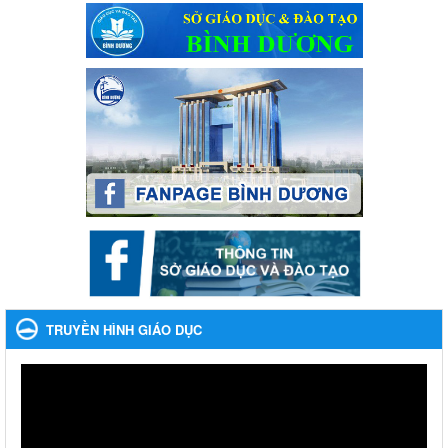
Phối hợp rà soát nhu cầu tiêm vắc xin phòng Covid 19
Ngày ban hành: 22/11/2023
Phát động, triển khai Cuộc thi " An toàn giao thông cho nụ
cười ngày mai" dành cho học sinh và giáo viên trung học
năm học 2023-2024
Phát động, triển khai Cuộc thi " An toàn giao thông cho nụ cười
ngày mai" dành cho học sinh và giáo viên trung học năm học
2023-2024
Ngày ban hành: 22/11/2023
Nhắc nhỡ thực hiện thanh toán không dùng tiền mặt các
khoản thu trong nhà trường năm học 2023-2024 và các năm
tiếp theo
Nhắc nhỡ thực hiện thanh toán không dùng tiền mặt các khoản
thu trong nhà trường năm học 2023-2024 và các năm tiếp theo
TRUYỀN HÌNH GIÁO DỤC
Ngày ban hành: 27/09/2023
Hưởng ứng cuộc thi Tìm hiểu Luật Phòng, chống ma túy
Hưởng ứng cuộc thi Tìm hiểu Luật Phòng, chống ma túy
Ngày ban hành: 06/09/2023