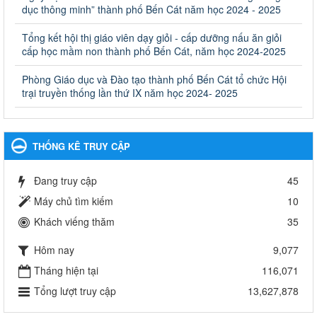
dục thông minh” thành phố Bến Cát năm học 2024 - 2025
giáo dục đào tạo thuộc hệ giáo dục quốc dân và cơ sở giáo dục
khác thuộc thẩm quyền giải quyết của Sở Giáo dục và Đào tạo,
Ủy ban nhân dân cấp huyện
Tổng kết hội thị giáo viên dạy giỏi - cấp dưỡng nấu ăn giỏi
cấp học mầm non thành phố Bến Cát, năm học 2024-2025
Ngày ban hành: 30/09/2024
Phòng Giáo dục và Đào tạo thành phố Bến Cát tổ chức Hội
Hướng dẫn thực hiện nhiệm vụ giáo dục tiểu học năm học
trại truyền thống lần thứ IX năm học 2024- 2025
2024-2025
Hướng dẫn thực hiện nhiệm vụ giáo dục tiểu học năm học 2024-
2025
Ngày ban hành: 26/09/2024
THỐNG KÊ TRUY CẬP
Tổ chức các hoạt động hè cho học sinh năm 2024
Đang truy cập
45
Tổ chức các hoạt động hè cho học sinh năm 2024
Ngày ban hành: 24/05/2024
Máy chủ tìm kiếm
10
Khách viếng thăm
35
Tổ chức phong trào trồng cây xanh trong ngành Giáo dục
và Đào tạo năm 2024
Hôm nay
9,077
Tổ chức phong trào trồng cây xanh trong ngành Giáo dục và Đào
tạo năm 2024
Tháng hiện tại
116,071
Ngày ban hành: 16/05/2024
Tổng lượt truy cập
13,627,878
Thông báo về việc treo Quốc kỳ và nghỉ lễ kỉ niệm 49 năm