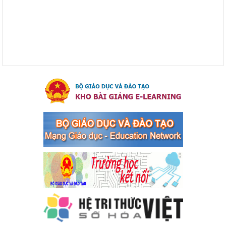
Kế hoạch Triển khai công tác tuyên truyền, đảm bảo trật tự, an
toàn giao thông năm 2024 tại các cơ sở giáo dục trên địa bàn thị
xã Bến Cát
Ngày ban hành: 04/03/2024
Kế hoạch thực hiện Chỉ thị số 16/CT-TTg ngày 27/05/2023
của Thủ tướng Chính phủ về tăng cường phòng ngừa, đấu
tranh tội phạm, vi phạm pháp luật liên quan đến hoạt động
tổ chức đánh bạc và đánh bạc
Kế hoạch thực hiện Chỉ thị số 16/CT-TTg ngày 27/05/2023 của
Thủ tướng Chính phủ về tăng cường phòng ngừa, đấu tranh tội
phạm, vi phạm pháp luật liên quan đến hoạt động tổ chức đánh
bạc và đánh bạc
Ngày ban hành: 04/03/2024
Kế hoạch Tổ chức Hội trại truyền thống học sinh thị xã Bến
Cát Lần thứ VIII, năm học 2023-2024
Kế hoạch Tổ chức Hội trại truyền thống học sinh thị xã Bến Cát
Lần thứ VIII, năm học 2023-2024
Ngày ban hành: 28/12/2023
Phối hợp rà soát nhu cầu tiêm vắc xin phòng Covid 19