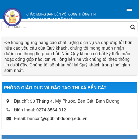
CHÀO MỪNG BẠN ĐẾN VỚI CỔNG THÔNG TIN
PHÒNG GD&ĐT BẾN CÁT
Để không ngừng nâng cao chất lượng dịch vụ và đáp ứng tốt hơn
nữa các yêu cầu của Quý khách, chúng tôi mong muốn nhận
được các thông tin phản hồi. Nếu Quý khách có bất kỳ thắc mắc
hoặc đóng góp nào, xin vui lòng liên hệ với chúng tôi theo thông
tin dưới đây. Chúng tôi sẽ phản hồi lại Quý khách trong thời gian
sớm nhất.
PHÒNG GIÁO DỤC VÀ ĐÀO TẠO THỊ XÃ BẾN CÁT
Địa chỉ:
30 Tháng 4, Mỹ Phước, Bến Cát, Bình Dương
Điện thoại:
0274 3564 312
Email:
bencat@sgdbinhduong.edu.vn