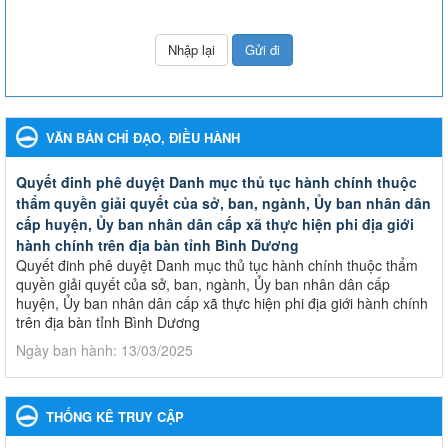
VĂN BẢN CHỈ ĐẠO, ĐIỀU HÀNH
Quyết đinh phê duyệt Danh mục thủ tục hành chính thuộc
thẩm quyền giải quyết của sở, ban, ngành, Ủy ban nhân dân
cấp huyện, Ủy ban nhân dân cấp xã thực hiện phi địa giới
hành chính trên địa bàn tỉnh Bình Dương
Quyết đinh phê duyệt Danh mục thủ tục hành chính thuộc thẩm
quyền giải quyết của sở, ban, ngành, Ủy ban nhân dân cấp
huyện, Ủy ban nhân dân cấp xã thực hiện phi địa giới hành chính
trên địa bàn tỉnh Bình Dương
Ngày ban hành: 13/03/2025
Kế hoạch Phổ biến, giáo dục pháp luật năm 2025 của ngành
Giáo dục và Đào tạo thành phố Bến Cát
THỐNG KÊ TRUY CẬP
Kế hoạch Phổ biến, giáo dục pháp luật năm 2025 của ngành