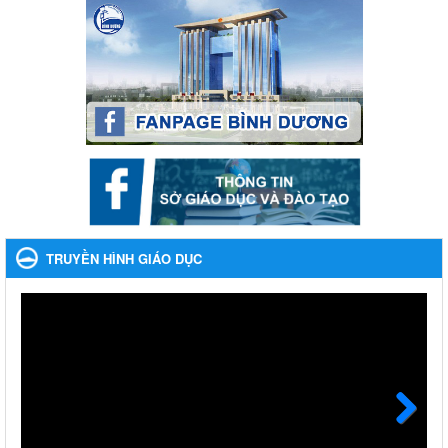
bạc và đánh bạc
Ngày ban hành: 04/03/2024
Kế hoạch Tổ chức Hội trại truyền thống học sinh thị xã Bến
Cát Lần thứ VIII, năm học 2023-2024
Kế hoạch Tổ chức Hội trại truyền thống học sinh thị xã Bến Cát
Lần thứ VIII, năm học 2023-2024
Ngày ban hành: 28/12/2023
Phối hợp rà soát nhu cầu tiêm vắc xin phòng Covid 19
Phối hợp rà soát nhu cầu tiêm vắc xin phòng Covid 19
Ngày ban hành: 22/11/2023
TRUYỀN HÌNH GIÁO DỤC
Phát động, triển khai Cuộc thi " An toàn giao thông cho nụ
cười ngày mai" dành cho học sinh và giáo viên trung học
năm học 2023-2024
Phát động, triển khai Cuộc thi " An toàn giao thông cho nụ cười
ngày mai" dành cho học sinh và giáo viên trung học năm học
2023-2024
Ngày ban hành: 22/11/2023
Next