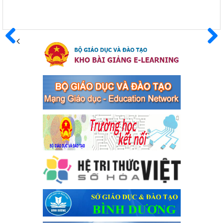
Hưởng ứng cuộc thi trực tuyến "Tìm hiểu Nghị quyết Trung
ương 8 Khoá XIII"
Hưởng ứng cuộc thi trực tuyến "Tìm hiểu Nghị quyết Trung ương
8 Khoá XIII"
Trước
Sau
Ngày ban hành: 04/03/2024
Kế hoạch Triển khai công tác tuyên truyền, đảm bảo trật tự,
an toàn giao thông năm 2024 tại các cơ sở giáo dục trên địa
bàn thị xã Bến Cát
Kế hoạch Triển khai công tác tuyên truyền, đảm bảo trật tự, an
toàn giao thông năm 2024 tại các cơ sở giáo dục trên địa bàn thị
xã Bến Cát
Ngày ban hành: 04/03/2024
Kế hoạch thực hiện Chỉ thị số 16/CT-TTg ngày 27/05/2023
của Thủ tướng Chính phủ về tăng cường phòng ngừa, đấu
tranh tội phạm, vi phạm pháp luật liên quan đến hoạt động
tổ chức đánh bạc và đánh bạc
Kế hoạch thực hiện Chỉ thị số 16/CT-TTg ngày 27/05/2023 của
Thủ tướng Chính phủ về tăng cường phòng ngừa, đấu tranh tội
phạm, vi phạm pháp luật liên quan đến hoạt động tổ chức đánh