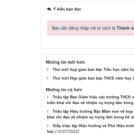
Ý kiến bạn đọc
Bạn cần đăng nhập với tư cách là
Thành v
Những tin mới hơn
Thư mời họp giao ban bậc Tiểu học năm họ
Thư mời Họp giao ban bậc THCS năm học 20
Những tin cũ hơn
Triệu tập Ban Giám hiệu các trường THCS v
triển khai chỉ đạo về nhiệm vụ trọng tâm tron
Triệu tập Hiệu trưởng Bậc Mầm non về họp t
khai chỉ đạo về nhiệm vụ trọng tâm trong hè 
Giấy triệu tập Hiệu trưởng và Phó Hiệu trưở
(12/07/2022)
học