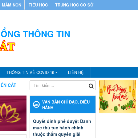
MẦM NON
TIỂU HỌC
TRUNG HỌC CƠ SỞ
 CỔNG THÔNG TIN
CÁT
THÔNG TIN VỀ COVID-19
LIÊN HỆ
▼
CHÀO MỪNG BẠN ĐẾN VỚI CỔNG THÔNG TIN PHÒNG GIÁ
VĂN BẢN CHỈ ĐẠO, ĐIỀU
HÀNH
Quyết đinh phê duyệt Danh
mục thủ tục hành chính
thuộc thẩm quyền giải