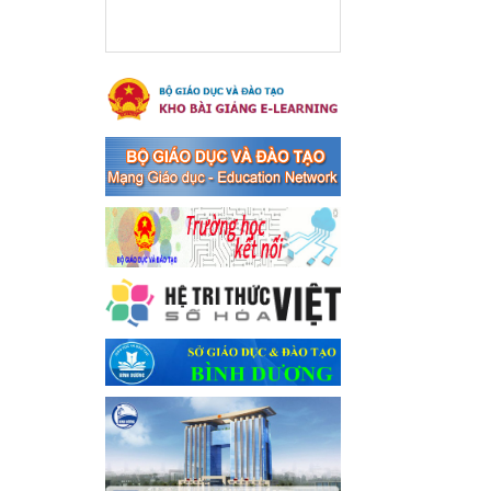
xã Bến Cát
Ngày ban hành: 08/03/2024
Hưởng ứng cuộc thi trực
tuyến "Tìm hiểu Nghị quyết
Trung ương 8 Khoá XIII"
Hưởng ứng cuộc thi trực tuyến
"Tìm hiểu Nghị quyết Trung
ương 8 Khoá XIII"
Ngày ban hành: 04/03/2024
Kế hoạch Triển khai công
tác tuyên truyền, đảm bảo
trật tự, an toàn giao thông
năm 2024 tại các cơ sở giáo
dục trên địa bàn thị xã Bến
Cát
Kế hoạch Triển khai công tác
tuyên truyền, đảm bảo trật tự,
an toàn giao thông năm 2024
tại các cơ sở giáo dục trên địa
bàn thị xã Bến Cát