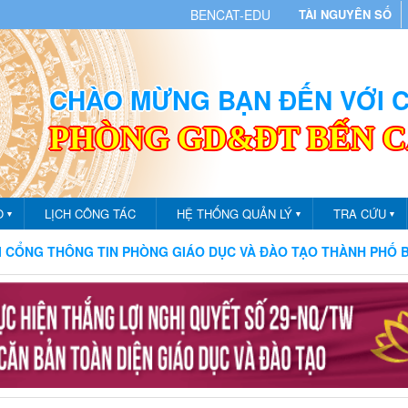
BENCAT-EDU
TÀI NGUYÊN SỐ
CHÀO MỪNG BẠN ĐẾN VỚI
PHÒNG GD&ĐT BẾN 
O
LỊCH CÔNG TÁC
HỆ THỐNG QUẢN LÝ
TRA CỨU
▼
▼
▼
THÔNG TIN PHÒNG GIÁO DỤC VÀ ĐÀO TẠO THÀNH PHỐ BẾN CÁT