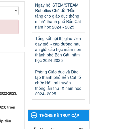
ngành Giáo dục và Đào tạo
Ngày hội STEM/STEAM
thành phố Bến Cát
Robotics Chủ đề “Nền
Ngày ban hành: 28/02/2025
tảng cho giáo dục thông
minh” thành phố Bến Cát
Quyết định công bố thủ tục
năm học 2024 - 2025
hành chính bị bãi bỏ trong
lĩnh vực giáo dục đào tạo
Tổng kết hội thị giáo viên
thuộc hệ giáo dục quốc
dạy giỏi - cấp dưỡng nấu
dân và cơ sở giáo dục khác
ăn giỏi cấp học mầm non
thuộc thẩm quyền giải
thành phố Bến Cát, năm
quyết của Sở Giáo dục và
học 2024-2025
Đào tạo, Ủy ban nhân dân
Phòng Giáo dục và Đào
cấp huyện
tạo thành phố Bến Cát tổ
Quyết định công bố thủ tục
chức Hội trại truyền
hành chính bị bãi bỏ trong lĩnh
thống lần thứ IX năm học
vực giáo dục đào tạo thuộc hệ
2022-2023;
2024- 2025
giáo dục quốc dân và cơ sở
giáo dục khác thuộc thẩm
quyền giải quyết của Sở Giáo
23; triển
dục và Đào tạo, Ủy ban nhân
THỐNG KÊ TRUY CẬP
dân cấp huyện
ấp tiểu
Ngày ban hành: 30/09/2024