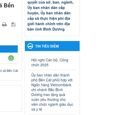
quyết của sở, ban, ngành,
xã Bến
Ủy ban nhân dân cấp
huyện, Ủy ban nhân dân
cấp xã thực hiện phi địa
giới hành chính trên địa
bàn tỉnh Bình Dương
Quyết đinh phê duyệt Danh
mục thủ tục hành chính thuộc
thẩm quyền giải quyết của sở,
TIN TIÊU ĐIỂM
ban, ngành, Ủy ban nhân dân
cấp huyện, Ủy ban nhân dân
cấp xã thực hiện phi địa giới
Hội nghị Cán bộ, Công
hành chính trên địa bàn tỉnh
chức 2025
Bình Dương
hị xã Bến Cát
Ngày ban hành: 13/03/2025
Ủy ban nhân dân thành
phố Bến Cát phối hợp với
Kế hoạch Phổ biến, giáo
Ngân hàng Vietcombank
dục pháp luật năm 2025 của
chi nhánh Bắc Bình
Dương trao tặng quà
ngành Giáo dục và Đào tạo
xuân yêu thương cho
thành phố Bến Cát
viên chức ngành giáo dục
Kế hoạch Phổ biến, giáo dục
và y tế
pháp luật năm 2025 của