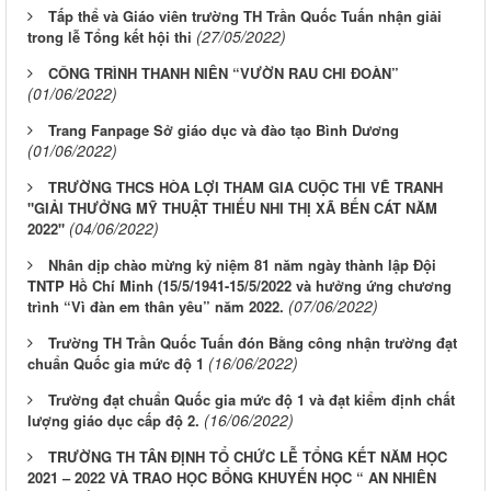
Tấp thể và Giáo viên trường TH Trần Quốc Tuấn nhận giải
(27/05/2022)
trong lễ Tổng kết hội thi
CÔNG TRÌNH THANH NIÊN “VƯỜN RAU CHI ĐOÀN”
(01/06/2022)
Trang Fanpage Sở giáo dục và đào tạo Bình Dương
(01/06/2022)
TRƯỜNG THCS HÒA LỢI THAM GIA CUỘC THI VẼ TRANH
"GIẢI THƯỞNG MỸ THUẬT THIẾU NHI THỊ XÃ BẾN CÁT NĂM
(04/06/2022)
2022"
Nhân dịp chào mừng kỷ niệm 81 năm ngày thành lập Đội
TNTP Hồ Chí Minh (15/5/1941-15/5/2022 và hưởng ứng chương
(07/06/2022)
trình “Vì đàn em thân yêu” năm 2022.
Trường TH Trần Quốc Tuấn đón Bằng công nhận trường đạt
(16/06/2022)
chuẩn Quốc gia mức độ 1
Trường đạt chuẩn Quốc gia mức độ 1 và đạt kiểm định chất
(16/06/2022)
lượng giáo dục cấp độ 2.
TRƯỜNG TH TÂN ĐỊNH TỔ CHỨC LỄ TỔNG KẾT NĂM HỌC
2021 – 2022 VÀ TRAO HỌC BỔNG KHUYẾN HỌC “ AN NHIÊN