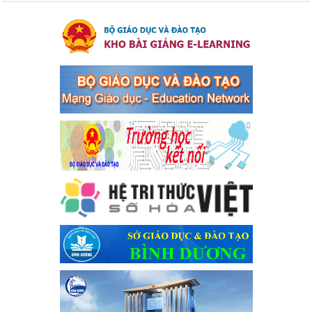
Ngày ban hành: 04/03/2024
Kế hoạch thực hiện Chỉ thị số 16/CT-TTg ngày 27/05/2023
của Thủ tướng Chính phủ về tăng cường phòng ngừa, đấu
tranh tội phạm, vi phạm pháp luật liên quan đến hoạt động
tổ chức đánh bạc và đánh bạc
Kế hoạch thực hiện Chỉ thị số 16/CT-TTg ngày 27/05/2023 của
Thủ tướng Chính phủ về tăng cường phòng ngừa, đấu tranh tội
phạm, vi phạm pháp luật liên quan đến hoạt động tổ chức đánh
bạc và đánh bạc
Ngày ban hành: 04/03/2024
Kế hoạch Tổ chức Hội trại truyền thống học sinh thị xã Bến
Cát Lần thứ VIII, năm học 2023-2024
Kế hoạch Tổ chức Hội trại truyền thống học sinh thị xã Bến Cát
Lần thứ VIII, năm học 2023-2024
Ngày ban hành: 28/12/2023
Phối hợp rà soát nhu cầu tiêm vắc xin phòng Covid 19
Phối hợp rà soát nhu cầu tiêm vắc xin phòng Covid 19
Ngày ban hành: 22/11/2023