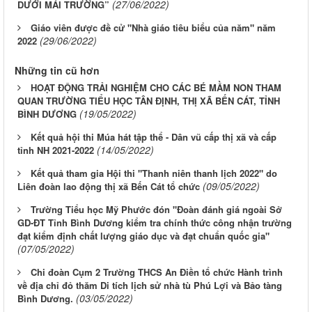
(27/06/2022)
DƯỚI MÁI TRƯỜNG”
Giáo viên được đề cử "Nhà giáo tiêu biểu của năm" năm
(29/06/2022)
2022
Những tin cũ hơn
HOẠT ĐỘNG TRẢI NGHIỆM CHO CÁC BÉ MẦM NON THAM
QUAN TRƯỜNG TIỂU HỌC TÂN ĐỊNH, THỊ XÃ BẾN CÁT, TỈNH
(19/05/2022)
BÌNH DƯƠNG
Kết quả hội thi Múa hát tập thể - Dân vũ cấp thị xã và cấp
(14/05/2022)
tỉnh NH 2021-2022
Kết quả tham gia Hội thi "Thanh niên thanh lịch 2022" do
(09/05/2022)
Liên đoàn lao động thị xã Bến Cát tổ chức
Trường Tiểu học Mỹ Phước đón "Đoàn đánh giá ngoài Sở
GD-ĐT Tỉnh Bình Dương kiểm tra chính thức công nhận trường
đạt kiểm định chất lượng giáo dục và đạt chuẩn quốc gia"
(07/05/2022)
Chi đoàn Cụm 2 Trường THCS An Điền tổ chức Hành trình
về địa chỉ đỏ thăm Di tích lịch sử nhà tù Phú Lợi và Bảo tàng
(03/05/2022)
Bình Dương.