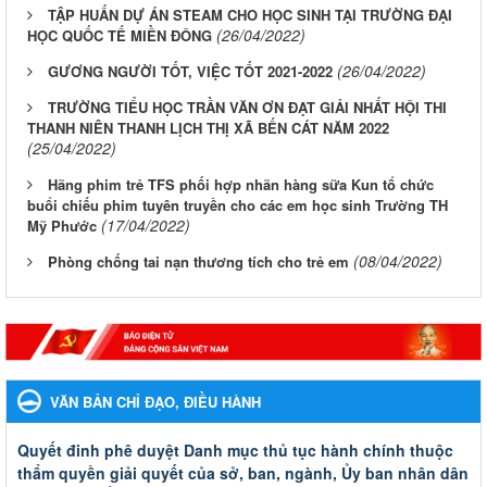
TẬP HUẤN DỰ ÁN STEAM CHO HỌC SINH TẠI TRƯỜNG ĐẠI
(26/04/2022)
HỌC QUỐC TẾ MIỀN ĐÔNG
(26/04/2022)
GƯƠNG NGƯỜI TỐT, VIỆC TỐT 2021-2022
TRƯỜNG TIỂU HỌC TRẦN VĂN ƠN ĐẠT GIẢI NHẤT HỘI THI
THANH NIÊN THANH LỊCH THỊ XÃ BẾN CÁT NĂM 2022
(25/04/2022)
Hãng phim trẻ TFS phối hợp nhãn hàng sữa Kun tổ chức
buổi chiếu phim tuyên truyền cho các em học sinh Trường TH
(17/04/2022)
Mỹ Phước
(08/04/2022)
Phòng chống tai nạn thương tích cho trẻ em
VĂN BẢN CHỈ ĐẠO, ĐIỀU HÀNH
Quyết đinh phê duyệt Danh mục thủ tục hành chính thuộc
thẩm quyền giải quyết của sở, ban, ngành, Ủy ban nhân dân