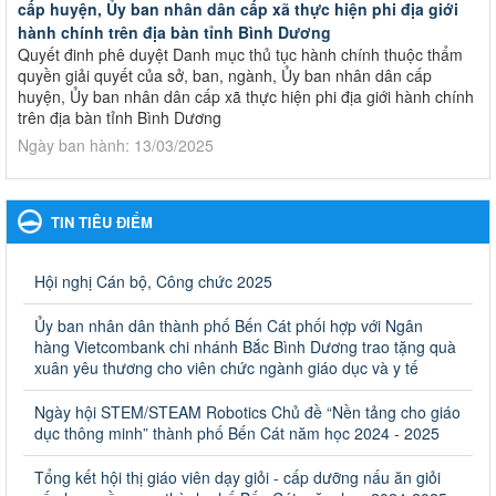
cấp huyện, Ủy ban nhân dân cấp xã thực hiện phi địa giới
hành chính trên địa bàn tỉnh Bình Dương
Quyết đinh phê duyệt Danh mục thủ tục hành chính thuộc thẩm
quyền giải quyết của sở, ban, ngành, Ủy ban nhân dân cấp
huyện, Ủy ban nhân dân cấp xã thực hiện phi địa giới hành chính
trên địa bàn tỉnh Bình Dương
Ngày ban hành: 13/03/2025
Kế hoạch Phổ biến, giáo dục pháp luật năm 2025 của ngành
Giáo dục và Đào tạo thành phố Bến Cát
TIN TIÊU ĐIỂM
Kế hoạch Phổ biến, giáo dục pháp luật năm 2025 của ngành
Giáo dục và Đào tạo thành phố Bến Cát
Ngày ban hành: 28/02/2025
Hội nghị Cán bộ, Công chức 2025
Quyết định công bố thủ tục hành chính bị bãi bỏ trong lĩnh
Ủy ban nhân dân thành phố Bến Cát phối hợp với Ngân
vực giáo dục đào tạo thuộc hệ giáo dục quốc dân và cơ sở
hàng Vietcombank chi nhánh Bắc Bình Dương trao tặng quà
giáo dục khác thuộc thẩm quyền giải quyết của Sở Giáo dục
xuân yêu thương cho viên chức ngành giáo dục và y tế
và Đào tạo, Ủy ban nhân dân cấp huyện
Ngày hội STEM/STEAM Robotics Chủ đề “Nền tảng cho giáo
Quyết định công bố thủ tục hành chính bị bãi bỏ trong lĩnh vực
dục thông minh” thành phố Bến Cát năm học 2024 - 2025
giáo dục đào tạo thuộc hệ giáo dục quốc dân và cơ sở giáo dục
khác thuộc thẩm quyền giải quyết của Sở Giáo dục và Đào tạo,
Ủy ban nhân dân cấp huyện
Tổng kết hội thị giáo viên dạy giỏi - cấp dưỡng nấu ăn giỏi