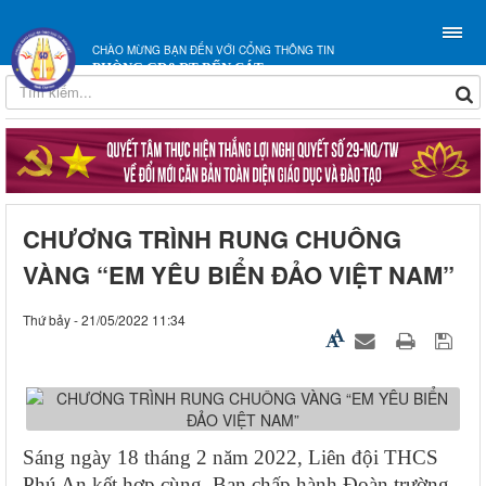
CHÀO MỪNG BẠN ĐẾN VỚI CỔNG THÔNG TIN
PHÒNG GD&ĐT BẾN CÁT
CHƯƠNG TRÌNH RUNG CHUÔNG
VÀNG “EM YÊU BIỂN ĐẢO VIỆT NAM”
Thứ bảy - 21/05/2022 11:34
Sáng ngày 18 tháng 2 năm 2022, Liên đội THCS
Phú An kết hợp cùng Ban chấp hành Đoàn trường