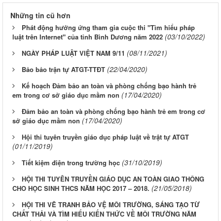
Những tin cũ hơn
Phát động hưởng ứng tham gia cuộc thi "Tìm hiểu pháp
(03/10/2022)
luật trên Internet" của tỉnh Bình Dương năm 2022
(08/11/2021)
NGÀY PHÁP LUẬT VIỆT NAM 9/11
(22/04/2020)
Bảo bảo trận tự ATGT-TTĐT
Kế hoạch Đảm bảo an toàn và phòng chống bạo hành trẻ
(17/04/2020)
em trong cơ sở giáo dục mầm non
Đảm bảo an toàn và phòng chống bạo hành trẻ em trong cơ
(17/04/2020)
sở giáo dục mầm non
Hội thi tuyên truyền giáo dục pháp luật về trật tự ATGT
(01/11/2019)
(31/10/2019)
Tiết kiệm điện trong trường học
HỘI THI TUYÊN TRUYỀN GIÁO DỤC AN TOÀN GIAO THÔNG
(21/05/2018)
CHO HỌC SINH THCS NĂM HỌC 2017 – 2018.
HỘI THI VẼ TRANH BẢO VỆ MÔI TRƯỜNG, SÁNG TẠO TỪ
CHẤT THẢI VÀ TÌM HIỂU KIẾN THỨC VỀ MÔI TRƯỜNG NĂM