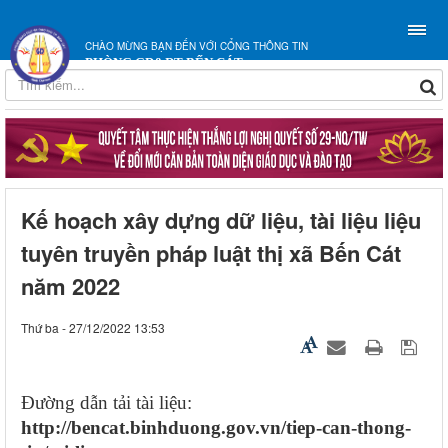
CHÀO MỪNG BẠN ĐẾN VỚI CỔNG THÔNG TIN
PHÒNG GD&ĐT BẾN CÁT
Kế hoạch xây dựng dữ liệu, tài liệu liệu
tuyên truyền pháp luật thị xã Bến Cát
năm 2022
Thứ ba - 27/12/2022 13:53
Đường dẫn tải tài liệu:
http://bencat.binhduong.gov.vn/tiep-can-thong-