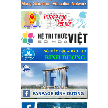
Ngày ban hành: 04/03/2024
Kế hoạch Tổ chức Hội trại truyền thống học sinh thị xã Bến
Cát Lần thứ VIII, năm học 2023-2024
Kế hoạch Tổ chức Hội trại truyền thống học sinh thị xã Bến Cát
Lần thứ VIII, năm học 2023-2024
Ngày ban hành: 28/12/2023
Phối hợp rà soát nhu cầu tiêm vắc xin phòng Covid 19
Phối hợp rà soát nhu cầu tiêm vắc xin phòng Covid 19
Ngày ban hành: 22/11/2023
Phát động, triển khai Cuộc thi " An toàn giao thông cho nụ
cười ngày mai" dành cho học sinh và giáo viên trung học
năm học 2023-2024
Phát động, triển khai Cuộc thi " An toàn giao thông cho nụ cười
ngày mai" dành cho học sinh và giáo viên trung học năm học
2023-2024
Ngày ban hành: 22/11/2023
Nhắc nhỡ thực hiện thanh toán không dùng tiền mặt các
khoản thu trong nhà trường năm học 2023-2024 và các năm