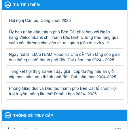
Giáo dục và Đào tạo thành phố Bến Cát
TIN TIÊU ĐIỂM
Kế hoạch Phổ biến, giáo dục pháp luật năm 2025 của ngành
Giáo dục và Đào tạo thành phố Bến Cát
Ngày ban hành: 28/02/2025
Hội nghị Cán bộ, Công chức 2025
Quyết định công bố thủ tục hành chính bị bãi bỏ trong lĩnh
Ủy ban nhân dân thành phố Bến Cát phối hợp với Ngân
vực giáo dục đào tạo thuộc hệ giáo dục quốc dân và cơ sở
hàng Vietcombank chi nhánh Bắc Bình Dương trao tặng quà
giáo dục khác thuộc thẩm quyền giải quyết của Sở Giáo dục
xuân yêu thương cho viên chức ngành giáo dục và y tế
và Đào tạo, Ủy ban nhân dân cấp huyện
Ngày hội STEM/STEAM Robotics Chủ đề “Nền tảng cho giáo
Quyết định công bố thủ tục hành chính bị bãi bỏ trong lĩnh vực
dục thông minh” thành phố Bến Cát năm học 2024 - 2025
giáo dục đào tạo thuộc hệ giáo dục quốc dân và cơ sở giáo dục
khác thuộc thẩm quyền giải quyết của Sở Giáo dục và Đào tạo,
Ủy ban nhân dân cấp huyện
Tổng kết hội thị giáo viên dạy giỏi - cấp dưỡng nấu ăn giỏi
cấp học mầm non thành phố Bến Cát, năm học 2024-2025
Ngày ban hành: 30/09/2024
Phòng Giáo dục và Đào tạo thành phố Bến Cát tổ chức Hội
Hướng dẫn thực hiện nhiệm vụ giáo dục tiểu học năm học
trại truyền thống lần thứ IX năm học 2024- 2025
2024-2025
Hướng dẫn thực hiện nhiệm vụ giáo dục tiểu học năm học 2024-
2025
Ngày ban hành: 26/09/2024
THỐNG KÊ TRUY CẬP
Tổ chức các hoạt động hè cho học sinh năm 2024