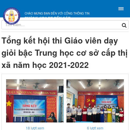
CHÀO MỪNG BẠN ĐẾN VỚI CỔNG THÔNG TIN
PHÒNG GD&ĐT BẾN CÁT
Tổng kết hội thi Giáo viên dạy
giỏi bậc Trung học cơ sở cấp thị
xã năm học 2021-2022
18
lượt xem
6
lượt xem