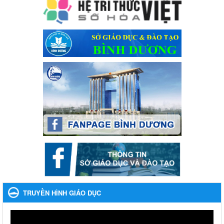
Ngày ban hành: 04/03/2024
Kế hoạch Triển khai công tác tuyên truyền, đảm bảo trật tự,
an toàn giao thông năm 2024 tại các cơ sở giáo dục trên địa
bàn thị xã Bến Cát
Kế hoạch Triển khai công tác tuyên truyền, đảm bảo trật tự, an
toàn giao thông năm 2024 tại các cơ sở giáo dục trên địa bàn thị
xã Bến Cát
Ngày ban hành: 04/03/2024
Kế hoạch thực hiện Chỉ thị số 16/CT-TTg ngày 27/05/2023
của Thủ tướng Chính phủ về tăng cường phòng ngừa, đấu
tranh tội phạm, vi phạm pháp luật liên quan đến hoạt động
tổ chức đánh bạc và đánh bạc
Kế hoạch thực hiện Chỉ thị số 16/CT-TTg ngày 27/05/2023 của
Thủ tướng Chính phủ về tăng cường phòng ngừa, đấu tranh tội
phạm, vi phạm pháp luật liên quan đến hoạt động tổ chức đánh
bạc và đánh bạc
Ngày ban hành: 04/03/2024
TRUYỀN HÌNH GIÁO DỤC
Kế hoạch Tổ chức Hội trại truyền thống học sinh thị xã Bến
Cát Lần thứ VIII, năm học 2023-2024