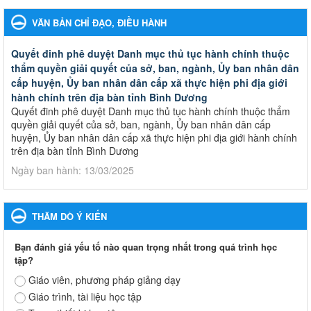
VĂN BẢN CHỈ ĐẠO, ĐIỀU HÀNH
Quyết đinh phê duyệt Danh mục thủ tục hành chính thuộc
thẩm quyền giải quyết của sở, ban, ngành, Ủy ban nhân dân
cấp huyện, Ủy ban nhân dân cấp xã thực hiện phi địa giới
hành chính trên địa bàn tỉnh Bình Dương
Quyết đinh phê duyệt Danh mục thủ tục hành chính thuộc thẩm
quyền giải quyết của sở, ban, ngành, Ủy ban nhân dân cấp
huyện, Ủy ban nhân dân cấp xã thực hiện phi địa giới hành chính
trên địa bàn tỉnh Bình Dương
Ngày ban hành: 13/03/2025
Kế hoạch Phổ biến, giáo dục pháp luật năm 2025 của ngành
Giáo dục và Đào tạo thành phố Bến Cát
THĂM DÒ Ý KIẾN
Kế hoạch Phổ biến, giáo dục pháp luật năm 2025 của ngành
Giáo dục và Đào tạo thành phố Bến Cát
Bạn đánh giá yếu tố nào quan trọng nhất trong quá trình học
Ngày ban hành: 28/02/2025
tập?
Giáo viên, phương pháp giảng dạy
Quyết định công bố thủ tục hành chính bị bãi bỏ trong lĩnh
Giáo trình, tài liệu học tập
vực giáo dục đào tạo thuộc hệ giáo dục quốc dân và cơ sở