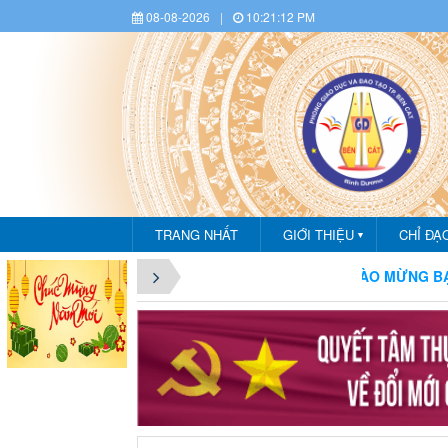
08-08-2026
|
10:21:13 PM
TRANG NHẤT
GIỚI THIỆU
CHỈ ĐẠ
▼
CHÀO MỪNG BẠN ĐẾN 