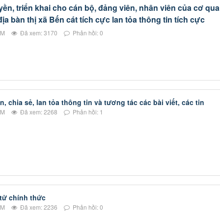
yền, triển khai cho cán bộ, đảng viên, nhân viên của cơ qua
ịa bàn thị xã Bến cát tích cực lan tỏa thông tin tích cực
AM
Đã xem: 3170
Phản hồi: 0
, chia sẻ, lan tỏa thông tin và tương tác các bài viết, các tin
PM
Đã xem: 2268
Phản hồi: 1
 tử chính thức
PM
Đã xem: 2236
Phản hồi: 0