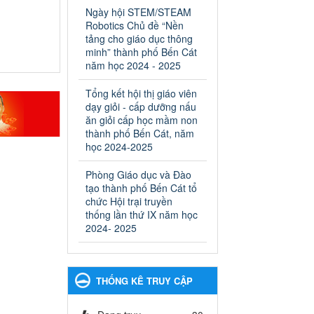
ngành Giáo dục và Đào tạo
Ngày hội STEM/STEAM
thành phố Bến Cát
Robotics Chủ đề “Nền
Ngày ban hành: 28/02/2025
tảng cho giáo dục thông
minh” thành phố Bến Cát
Quyết định công bố thủ tục
năm học 2024 - 2025
hành chính bị bãi bỏ trong
lĩnh vực giáo dục đào tạo
Tổng kết hội thị giáo viên
thuộc hệ giáo dục quốc
dạy giỏi - cấp dưỡng nấu
dân và cơ sở giáo dục khác
ăn giỏi cấp học mầm non
thuộc thẩm quyền giải
thành phố Bến Cát, năm
quyết của Sở Giáo dục và
học 2024-2025
Đào tạo, Ủy ban nhân dân
Phòng Giáo dục và Đào
cấp huyện
tạo thành phố Bến Cát tổ
Quyết định công bố thủ tục
chức Hội trại truyền
hành chính bị bãi bỏ trong lĩnh
thống lần thứ IX năm học
vực giáo dục đào tạo thuộc hệ
2024- 2025
giáo dục quốc dân và cơ sở
giáo dục khác thuộc thẩm
quyền giải quyết của Sở Giáo
dục và Đào tạo, Ủy ban nhân
THỐNG KÊ TRUY CẬP
dân cấp huyện
Ngày ban hành: 30/09/2024