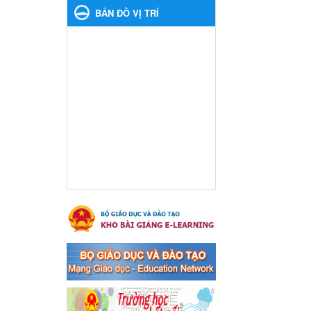
xã Bến Cát
BẢN ĐỒ VỊ TRÍ
Ngày ban hành: 08/03/2024
Hưởng ứng cuộc thi trực
tuyến "Tìm hiểu Nghị quyết
Trung ương 8 Khoá XIII"
Hưởng ứng cuộc thi trực tuyến
"Tìm hiểu Nghị quyết Trung
ương 8 Khoá XIII"
Ngày ban hành: 04/03/2024
Kế hoạch Triển khai công
tác tuyên truyền, đảm bảo
trật tự, an toàn giao thông
năm 2024 tại các cơ sở giáo
dục trên địa bàn thị xã Bến
Cát
Kế hoạch Triển khai công tác
tuyên truyền, đảm bảo trật tự,
an toàn giao thông năm 2024
tại các cơ sở giáo dục trên địa
bàn thị xã Bến Cát