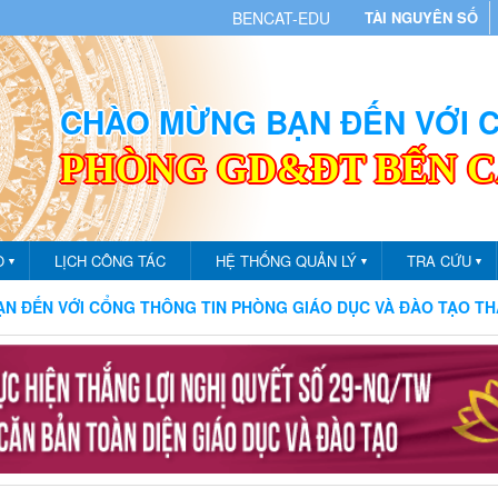
BENCAT-EDU
TÀI NGUYÊN SỐ
CHÀO MỪNG BẠN ĐẾN VỚI
PHÒNG GD&ĐT BẾN 
O
LỊCH CÔNG TÁC
HỆ THỐNG QUẢN LÝ
TRA CỨU
▼
▼
▼
VỚI CỔNG THÔNG TIN PHÒNG GIÁO DỤC VÀ ĐÀO TẠO THÀNH PH