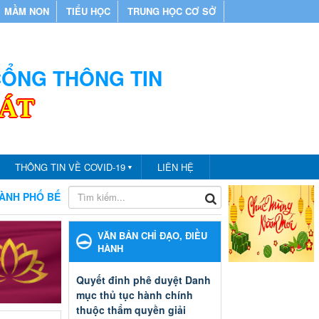
MẦM NON
TIỂU HỌC
TRUNG HỌC CƠ SỞ
 CỔNG THÔNG TIN
CÁT
THÔNG TIN VỀ COVID-19
LIÊN HỆ
▼
Ố BẾN CÁT
CHÀO MỪNG BẠN ĐẾN VỚI CỔNG THÔNG TIN 
VĂN BẢN CHỈ ĐẠO, ĐIỀU
HÀNH
Quyết đinh phê duyệt Danh
mục thủ tục hành chính
thuộc thẩm quyền giải