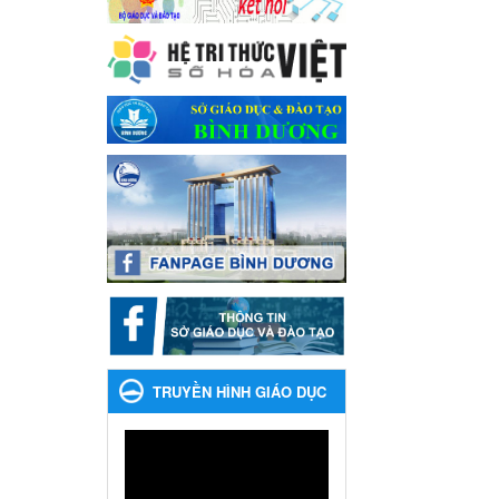
Ngày ban hành: 04/03/2024
Kế hoạch thực hiện Chỉ thị
số 16/CT-TTg ngày
27/05/2023 của Thủ tướng
Chính phủ về tăng cường
phòng ngừa, đấu tranh tội
phạm, vi phạm pháp luật
liên quan đến hoạt động tổ
chức đánh bạc và đánh bạc
Kế hoạch thực hiện Chỉ thị số
16/CT-TTg ngày 27/05/2023
của Thủ tướng Chính phủ về
tăng cường phòng ngừa, đấu
tranh tội phạm, vi phạm pháp
luật liên quan đến hoạt động
tổ chức đánh bạc và đánh bạc
TRUYỀN HÌNH GIÁO DỤC
Ngày ban hành: 04/03/2024
Kế hoạch Tổ chức Hội trại
truyền thống học sinh thị
xã Bến Cát Lần thứ VIII,