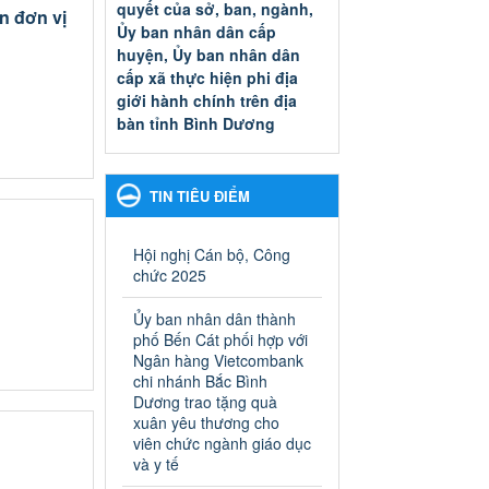
quyết của sở, ban, ngành,
n đơn vị
Ủy ban nhân dân cấp
huyện, Ủy ban nhân dân
cấp xã thực hiện phi địa
giới hành chính trên địa
bàn tỉnh Bình Dương
Quyết đinh phê duyệt Danh
mục thủ tục hành chính thuộc
thẩm quyền giải quyết của sở,
TIN TIÊU ĐIỂM
ban, ngành, Ủy ban nhân dân
cấp huyện, Ủy ban nhân dân
cấp xã thực hiện phi địa giới
Hội nghị Cán bộ, Công
hành chính trên địa bàn tỉnh
chức 2025
Bình Dương
Ngày ban hành: 13/03/2025
Ủy ban nhân dân thành
phố Bến Cát phối hợp với
Kế hoạch Phổ biến, giáo
Ngân hàng Vietcombank
dục pháp luật năm 2025 của
chi nhánh Bắc Bình
Dương trao tặng quà
ngành Giáo dục và Đào tạo
xuân yêu thương cho
thành phố Bến Cát
viên chức ngành giáo dục
Kế hoạch Phổ biến, giáo dục
và y tế
pháp luật năm 2025 của