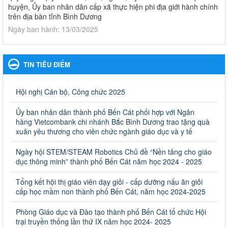
huyện, Ủy ban nhân dân cấp xã thực hiện phi địa giới hành chính
trên địa bàn tỉnh Bình Dương
Ngày ban hành: 13/03/2025
Kế hoạch Phổ biến, giáo dục pháp luật năm 2025 của ngành
Giáo dục và Đào tạo thành phố Bến Cát
TIN TIÊU ĐIỂM
Kế hoạch Phổ biến, giáo dục pháp luật năm 2025 của ngành
Giáo dục và Đào tạo thành phố Bến Cát
Ngày ban hành: 28/02/2025
Hội nghị Cán bộ, Công chức 2025
Quyết định công bố thủ tục hành chính bị bãi bỏ trong lĩnh
Ủy ban nhân dân thành phố Bến Cát phối hợp với Ngân
vực giáo dục đào tạo thuộc hệ giáo dục quốc dân và cơ sở
hàng Vietcombank chi nhánh Bắc Bình Dương trao tặng quà
giáo dục khác thuộc thẩm quyền giải quyết của Sở Giáo dục
xuân yêu thương cho viên chức ngành giáo dục và y tế
và Đào tạo, Ủy ban nhân dân cấp huyện
Ngày hội STEM/STEAM Robotics Chủ đề “Nền tảng cho giáo
Quyết định công bố thủ tục hành chính bị bãi bỏ trong lĩnh vực
dục thông minh” thành phố Bến Cát năm học 2024 - 2025
giáo dục đào tạo thuộc hệ giáo dục quốc dân và cơ sở giáo dục
khác thuộc thẩm quyền giải quyết của Sở Giáo dục và Đào tạo,
Ủy ban nhân dân cấp huyện
Tổng kết hội thị giáo viên dạy giỏi - cấp dưỡng nấu ăn giỏi
cấp học mầm non thành phố Bến Cát, năm học 2024-2025
Ngày ban hành: 30/09/2024
Phòng Giáo dục và Đào tạo thành phố Bến Cát tổ chức Hội
Hướng dẫn thực hiện nhiệm vụ giáo dục tiểu học năm học
trại truyền thống lần thứ IX năm học 2024- 2025
2024-2025