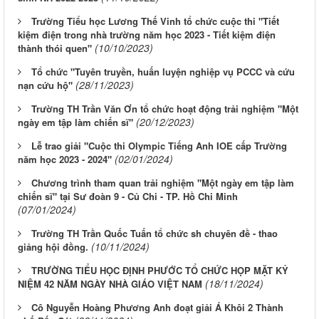
Trường Tiểu học Lương Thế Vinh tổ chức cuộc thi "Tiết
kiệm điện trong nhà trường năm học 2023 - Tiết kiệm điện
(10/10/2023)
thành thói quen"
Tổ chức "Tuyên truyền, huấn luyện nghiệp vụ PCCC và cứu
(28/11/2023)
nạn cứu hộ"
Trường TH Trần Văn Ơn tổ chức hoạt động trải nghiệm "Một
(20/12/2023)
ngày em tập làm chiến sĩ"
Lễ trao giải "Cuộc thi Olympic Tiếng Anh IOE cấp Trường
(02/01/2024)
năm học 2023 - 2024"
Chương trình tham quan trải nghiệm "Một ngày em tập làm
chiến sĩ" tại Sư đoàn 9 - Củ Chi - TP. Hồ Chi Minh
(07/01/2024)
Trường TH Trần Quốc Tuấn tổ chức sh chuyên đề - thao
(10/11/2024)
giảng hội đồng.
TRƯỜNG TIỂU HỌC ĐỊNH PHƯỚC TỔ CHỨC HỌP MẶT KỶ
(18/11/2024)
NIỆM 42 NĂM NGÀY NHÀ GIÁO VIỆT NAM
Cô Nguyễn Hoàng Phương Anh đoạt giải Á Khôi 2 Thành