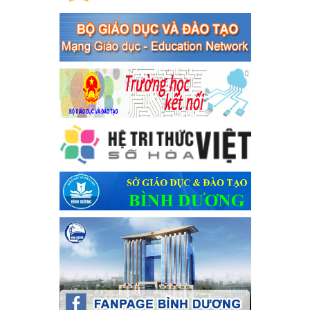
tranh tội phạm, vi phạm pháp luật liên quan đến hoạt động
tổ chức đánh bạc và đánh bạc
Kế hoạch thực hiện Chỉ thị số 16/CT-TTg ngày 27/05/2023 của
Thủ tướng Chính phủ về tăng cường phòng ngừa, đấu tranh tội
phạm, vi phạm pháp luật liên quan đến hoạt động tổ chức đánh
bạc và đánh bạc
Ngày ban hành: 04/03/2024
Kế hoạch Tổ chức Hội trại truyền thống học sinh thị xã Bến
Cát Lần thứ VIII, năm học 2023-2024
Kế hoạch Tổ chức Hội trại truyền thống học sinh thị xã Bến Cát
Lần thứ VIII, năm học 2023-2024
Ngày ban hành: 28/12/2023
Phối hợp rà soát nhu cầu tiêm vắc xin phòng Covid 19
Phối hợp rà soát nhu cầu tiêm vắc xin phòng Covid 19
Ngày ban hành: 22/11/2023
Phát động, triển khai Cuộc thi " An toàn giao thông cho nụ
cười ngày mai" dành cho học sinh và giáo viên trung học
năm học 2023-2024
Phát động, triển khai Cuộc thi " An toàn giao thông cho nụ cười