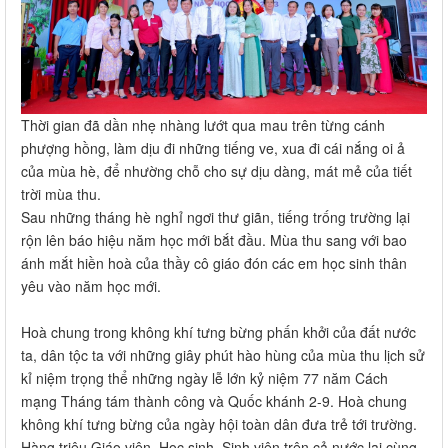
Thời gian đã dần nhẹ nhàng lướt qua mau trên từng cánh
phượng hồng, làm dịu đi những tiếng ve, xua đi cái nắng oi ả
của mùa hè, để nhường chỗ cho sự dịu dàng, mát mẻ của tiết
trời mùa thu.
Sau những tháng hè nghỉ ngơi thư giãn, tiếng trống trường lại
rộn lên báo hiệu năm học mới bắt đầu. Mùa thu sang với bao
ánh mắt hiền hoà của thầy cô giáo đón các em học sinh thân
yêu vào năm học mới.
Hoà chung trong không khí tưng bừng phấn khởi của đất nước
ta, dân tộc ta với những giây phút hào hùng của mùa thu lịch sử
kỉ niệm trọng thể những ngày lễ lớn kỷ niệm 77 năm Cách
mạng Tháng tám thành công và Quốc khánh 2-9. Hoà chung
không khí tưng bừng của ngày hội toàn dân đưa trẻ tới trường.
Hàng triệu Giáo viên, Học sinh, Sinh viên trên cả nước lại cùng