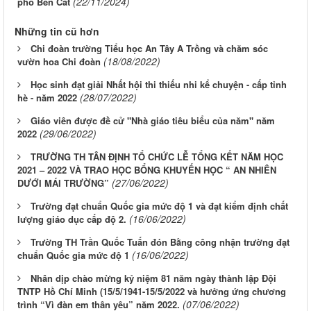
(22/11/2024)
phố Bến Cát
Những tin cũ hơn
Chi đoàn trường Tiểu học An Tây A Trồng và chăm sóc
(18/08/2022)
vườn hoa Chi đoàn
Học sinh đạt giải Nhất hội thi thiếu nhi kể chuyện - cấp tỉnh
(28/07/2022)
hè - năm 2022
Giáo viên được đề cử "Nhà giáo tiêu biểu của năm" năm
(29/06/2022)
2022
TRƯỜNG TH TÂN ĐỊNH TỔ CHỨC LỄ TỔNG KẾT NĂM HỌC
2021 – 2022 VÀ TRAO HỌC BỔNG KHUYẾN HỌC “ AN NHIÊN
(27/06/2022)
DƯỚI MÁI TRƯỜNG”
Trường đạt chuẩn Quốc gia mức độ 1 và đạt kiểm định chất
(16/06/2022)
lượng giáo dục cấp độ 2.
Trường TH Trần Quốc Tuấn đón Bằng công nhận trường đạt
(16/06/2022)
chuẩn Quốc gia mức độ 1
Nhân dịp chào mừng kỷ niệm 81 năm ngày thành lập Đội
TNTP Hồ Chí Minh (15/5/1941-15/5/2022 và hưởng ứng chương
(07/06/2022)
trình “Vì đàn em thân yêu” năm 2022.