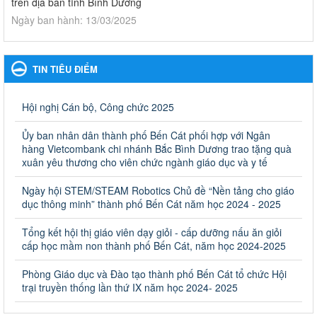
trên địa bàn tỉnh Bình Dương
Ngày ban hành: 13/03/2025
Kế hoạch Phổ biến, giáo dục pháp luật năm 2025 của ngành
Giáo dục và Đào tạo thành phố Bến Cát
TIN TIÊU ĐIỂM
Kế hoạch Phổ biến, giáo dục pháp luật năm 2025 của ngành
Giáo dục và Đào tạo thành phố Bến Cát
Ngày ban hành: 28/02/2025
Hội nghị Cán bộ, Công chức 2025
Quyết định công bố thủ tục hành chính bị bãi bỏ trong lĩnh
Ủy ban nhân dân thành phố Bến Cát phối hợp với Ngân
vực giáo dục đào tạo thuộc hệ giáo dục quốc dân và cơ sở
hàng Vietcombank chi nhánh Bắc Bình Dương trao tặng quà
giáo dục khác thuộc thẩm quyền giải quyết của Sở Giáo dục
xuân yêu thương cho viên chức ngành giáo dục và y tế
và Đào tạo, Ủy ban nhân dân cấp huyện
Ngày hội STEM/STEAM Robotics Chủ đề “Nền tảng cho giáo
Quyết định công bố thủ tục hành chính bị bãi bỏ trong lĩnh vực
dục thông minh” thành phố Bến Cát năm học 2024 - 2025
giáo dục đào tạo thuộc hệ giáo dục quốc dân và cơ sở giáo dục
khác thuộc thẩm quyền giải quyết của Sở Giáo dục và Đào tạo,
Ủy ban nhân dân cấp huyện
Tổng kết hội thị giáo viên dạy giỏi - cấp dưỡng nấu ăn giỏi
cấp học mầm non thành phố Bến Cát, năm học 2024-2025
Ngày ban hành: 30/09/2024
Phòng Giáo dục và Đào tạo thành phố Bến Cát tổ chức Hội
Hướng dẫn thực hiện nhiệm vụ giáo dục tiểu học năm học
trại truyền thống lần thứ IX năm học 2024- 2025
2024-2025
Hướng dẫn thực hiện nhiệm vụ giáo dục tiểu học năm học 2024-