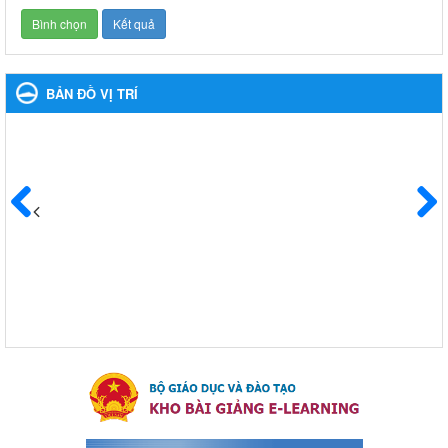
Giáo dục và Đào tạo thị xã Bến Cát
Kế hoạch phổ biến. giáo dục pháp luật năm 2024 của ngành
Giáo dục và Đào tạo thị xã Bến Cát
Ngày ban hành: 08/03/2024
BẢN ĐỒ VỊ TRÍ
Hưởng ứng cuộc thi trực tuyến "Tìm hiểu Nghị quyết Trung
ương 8 Khoá XIII"
Hưởng ứng cuộc thi trực tuyến "Tìm hiểu Nghị quyết Trung ương
8 Khoá XIII"
Ngày ban hành: 04/03/2024
Kế hoạch Triển khai công tác tuyên truyền, đảm bảo trật tự,
Trước
Sau
an toàn giao thông năm 2024 tại các cơ sở giáo dục trên địa
bàn thị xã Bến Cát
Kế hoạch Triển khai công tác tuyên truyền, đảm bảo trật tự, an
toàn giao thông năm 2024 tại các cơ sở giáo dục trên địa bàn thị
xã Bến Cát
Ngày ban hành: 04/03/2024
Kế hoạch thực hiện Chỉ thị số 16/CT-TTg ngày 27/05/2023
của Thủ tướng Chính phủ về tăng cường phòng ngừa, đấu
tranh tội phạm, vi phạm pháp luật liên quan đến hoạt động