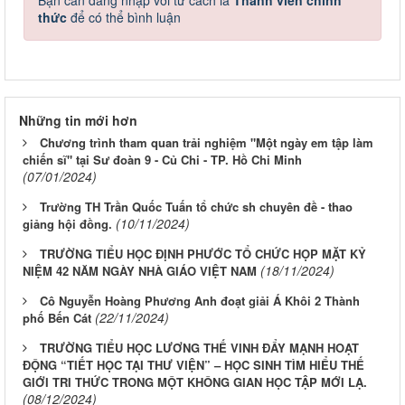
Bạn cần đăng nhập với tư cách là
Thành viên chính
thức
để có thể bình luận
Những tin mới hơn
Chương trình tham quan trải nghiệm "Một ngày em tập làm
chiến sĩ" tại Sư đoàn 9 - Củ Chi - TP. Hồ Chi Minh
(07/01/2024)
Trường TH Trần Quốc Tuấn tổ chức sh chuyên đề - thao
(10/11/2024)
giảng hội đồng.
TRƯỜNG TIỂU HỌC ĐỊNH PHƯỚC TỔ CHỨC HỌP MẶT KỶ
(18/11/2024)
NIỆM 42 NĂM NGÀY NHÀ GIÁO VIỆT NAM
Cô Nguyễn Hoàng Phương Anh đoạt giải Á Khôi 2 Thành
(22/11/2024)
phố Bến Cát
TRƯỜNG TIỂU HỌC LƯƠNG THẾ VINH ĐẨY MẠNH HOẠT
ĐỘNG “TIẾT HỌC TẠI THƯ VIỆN” – HỌC SINH TÌM HIỂU THẾ
GIỚI TRI THỨC TRONG MỘT KHÔNG GIAN HỌC TẬP MỚI LẠ.
(08/12/2024)