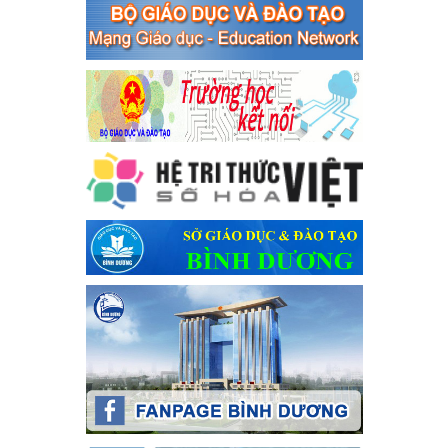
tổ chức đánh bạc và đánh bạc
Kế hoạch thực hiện Chỉ thị số 16/CT-TTg ngày 27/05/2023 của
Thủ tướng Chính phủ về tăng cường phòng ngừa, đấu tranh tội
phạm, vi phạm pháp luật liên quan đến hoạt động tổ chức đánh
bạc và đánh bạc
Ngày ban hành: 04/03/2024
Kế hoạch Tổ chức Hội trại truyền thống học sinh thị xã Bến
Cát Lần thứ VIII, năm học 2023-2024
Kế hoạch Tổ chức Hội trại truyền thống học sinh thị xã Bến Cát
Lần thứ VIII, năm học 2023-2024
Ngày ban hành: 28/12/2023
Phối hợp rà soát nhu cầu tiêm vắc xin phòng Covid 19
Phối hợp rà soát nhu cầu tiêm vắc xin phòng Covid 19
Ngày ban hành: 22/11/2023
Phát động, triển khai Cuộc thi " An toàn giao thông cho nụ
cười ngày mai" dành cho học sinh và giáo viên trung học
năm học 2023-2024
Phát động, triển khai Cuộc thi " An toàn giao thông cho nụ cười
ngày mai" dành cho học sinh và giáo viên trung học năm học
2023-2024