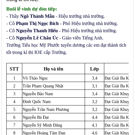
Buổi lễ vinh dự đón tiếp:
- Thầy
Ngô Thành Mẫu
- Hiệu trưởng nhà trường.
- Cô
Phạm Thị Ngọc Bích
- Phó Hiệu trưởng nhà trường.
- Cô
Nguyễn Thanh Hiếu
- Phó Hiệu trưởng nhà trường.
- Cô
Nguyễn Lê Châu Úc
- Giáo viên Tiếng Anh.
Trường Tiểu học Mỹ Phước tuyên dương các em đạt thành tích
tốt trong kì thi IOE cấp Trường.
STT
Họ và tên
Lớp
1
Võ Thảo Ngọc
3,4
Đạt Giải Ba Khối 
2
Trần Phạm Quang Nhật
3,1
Đạt Giải Ba Khối 
3
Nguyễn Bảo Nam
3,4
Đạt Giải Khuyến 
4
Đinh Quốc Nam
3,2
Đạt Giải Khuyến 
5
Nguyễn Trần Nam Phương
3,2
Đạt Giải Khuyến 
6
Nguyễn Bá Đạt
4,4
Đạt Giải Ba Khối 
7
Nguyễn Sỹ Minh Đăng
4,1
Đạt Giải Ba Khối 
8
Nguyễn Hoàng Tâm Đan
4,6
Đạt Giải Khuyến K