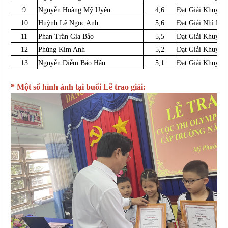
9
Nguyễn Hoàng Mỹ Uyên
4,6
Đạt Giải Khuyến K
10
Huỳnh Lê Ngọc Anh
5,6
Đạt Giải Nhì Khối
11
Phan Trần Gia Bảo
5,5
Đạt Giải Khuyến K
12
Phùng Kim Anh
5,2
Đạt Giải Khuyến K
13
Nguyễn Diễm Bảo Hân
5,1
Đạt Giải Khuyến K
* Một số hình ảnh tại buổi Lễ trao giải: