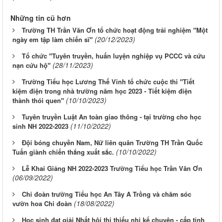
Những tin cũ hơn
Trường TH Trần Văn Ơn tổ chức hoạt động trải nghiệm "Một
(20/12/2023)
ngày em tập làm chiến sĩ"
Tổ chức "Tuyên truyền, huấn luyện nghiệp vụ PCCC và cứu
(28/11/2023)
nạn cứu hộ"
Trường Tiểu học Lương Thế Vinh tổ chức cuộc thi "Tiết
kiệm điện trong nhà trường năm học 2023 - Tiết kiệm điện
(10/10/2023)
thành thói quen"
Tuyên truyền Luật An toàn giao thông - tại trường cho học
(11/10/2022)
sinh NH 2022-2023
Đội bóng chuyền Nam, Nữ liên quân Trường TH Trần Quốc
(10/10/2022)
Tuấn giành chiến thắng xuất sắc.
Lễ Khai Giảng NH 2022-2023 Trường Tiểu học Trần Văn Ơn
(06/09/2022)
Chi đoàn trường Tiểu học An Tây A Trồng và chăm sóc
(18/08/2022)
vườn hoa Chi đoàn
Học sinh đạt giải Nhất hội thi thiếu nhi kể chuyện - cấp tỉnh