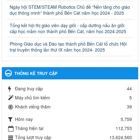
và Đào tạo, Ủy ban nhân dân cấp huyện
Ngày hội STEM/STEAM Robotics Chủ đề “Nền tảng cho giáo
Quyết định công bố thủ tục hành chính bị bãi bỏ trong lĩnh vực
dục thông minh” thành phố Bến Cát năm học 2024 - 2025
giáo dục đào tạo thuộc hệ giáo dục quốc dân và cơ sở giáo dục
khác thuộc thẩm quyền giải quyết của Sở Giáo dục và Đào tạo,
Ủy ban nhân dân cấp huyện
Tổng kết hội thị giáo viên dạy giỏi - cấp dưỡng nấu ăn giỏi
cấp học mầm non thành phố Bến Cát, năm học 2024-2025
Ngày ban hành: 30/09/2024
Phòng Giáo dục và Đào tạo thành phố Bến Cát tổ chức Hội
Hướng dẫn thực hiện nhiệm vụ giáo dục tiểu học năm học
trại truyền thống lần thứ IX năm học 2024- 2025
2024-2025
Hướng dẫn thực hiện nhiệm vụ giáo dục tiểu học năm học 2024-
2025
Ngày ban hành: 26/09/2024
THỐNG KÊ TRUY CẬP
Tổ chức các hoạt động hè cho học sinh năm 2024
Đang truy cập
44
Tổ chức các hoạt động hè cho học sinh năm 2024
Ngày ban hành: 24/05/2024
Máy chủ tìm kiếm
5
Khách viếng thăm
39
Tổ chức phong trào trồng cây xanh trong ngành Giáo dục
và Đào tạo năm 2024
Hôm nay
5,759
Tổ chức phong trào trồng cây xanh trong ngành Giáo dục và Đào
tạo năm 2024
Tháng hiện tại
112,753
Ngày ban hành: 16/05/2024
Tổng lượt truy cập
13,624,560