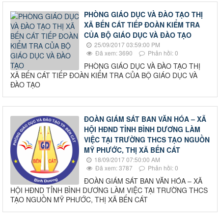
PHÒNG GIÁO DỤC VÀ ĐÀO TẠO THỊ
XÃ BẾN CÁT TIẾP ĐOÀN KIỂM TRA
CỦA BỘ GIÁO DỤC VÀ ĐÀO TẠO
25/09/2017 03:59:00 PM
Đã xem: 3690
Phản hồi: 0
PHÒNG GIÁO DỤC VÀ ĐÀO TẠO THỊ
XÃ BẾN CÁT TIẾP ĐOÀN KIỂM TRA CỦA BỘ GIÁO DỤC VÀ
ĐÀO TẠO
ĐOÀN GIÁM SÁT BAN VĂN HÓA – XÃ
HỘI HĐND TỈNH BÌNH DƯƠNG LÀM
VIỆC TẠI TRƯỜNG THCS TẠO NGUỒN
MỸ PHƯỚC, THỊ XÃ BẾN CÁT
18/09/2017 07:50:00 AM
Đã xem: 3787
Phản hồi: 0
ĐOÀN GIÁM SÁT BAN VĂN HÓA – XÃ
HỘI HĐND TỈNH BÌNH DƯƠNG LÀM VIỆC TẠI TRƯỜNG THCS
TẠO NGUỒN MỸ PHƯỚC, THỊ XÃ BẾN CÁT