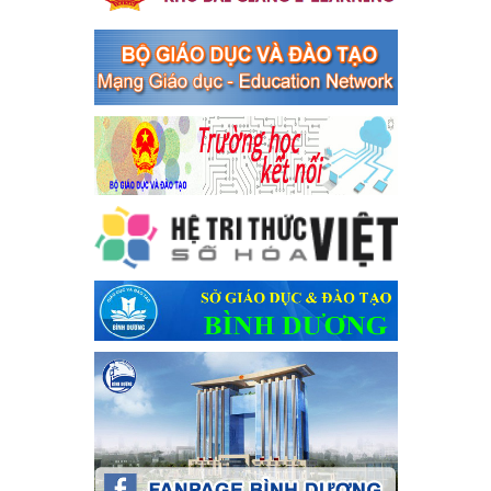
Phối hợp rà soát nhu cầu tiêm vắc xin phòng Covid 19
Phối hợp rà soát nhu cầu tiêm vắc xin phòng Covid 19
Ngày ban hành: 22/11/2023
Phát động, triển khai Cuộc thi " An toàn giao thông cho nụ
cười ngày mai" dành cho học sinh và giáo viên trung học
năm học 2023-2024
Phát động, triển khai Cuộc thi " An toàn giao thông cho nụ cười
ngày mai" dành cho học sinh và giáo viên trung học năm học
2023-2024
Ngày ban hành: 22/11/2023
Nhắc nhỡ thực hiện thanh toán không dùng tiền mặt các
khoản thu trong nhà trường năm học 2023-2024 và các năm
tiếp theo
Nhắc nhỡ thực hiện thanh toán không dùng tiền mặt các khoản
thu trong nhà trường năm học 2023-2024 và các năm tiếp theo
Ngày ban hành: 27/09/2023
Hưởng ứng cuộc thi Tìm hiểu Luật Phòng, chống ma túy
Hưởng ứng cuộc thi Tìm hiểu Luật Phòng, chống ma túy