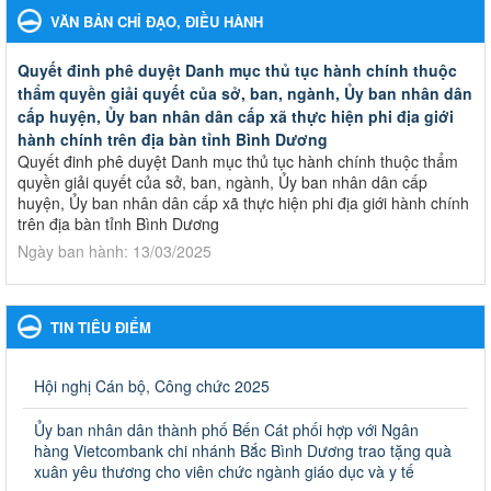
VĂN BẢN CHỈ ĐẠO, ĐIỀU HÀNH
Quyết đinh phê duyệt Danh mục thủ tục hành chính thuộc
thẩm quyền giải quyết của sở, ban, ngành, Ủy ban nhân dân
cấp huyện, Ủy ban nhân dân cấp xã thực hiện phi địa giới
hành chính trên địa bàn tỉnh Bình Dương
Quyết đinh phê duyệt Danh mục thủ tục hành chính thuộc thẩm
quyền giải quyết của sở, ban, ngành, Ủy ban nhân dân cấp
huyện, Ủy ban nhân dân cấp xã thực hiện phi địa giới hành chính
trên địa bàn tỉnh Bình Dương
Ngày ban hành: 13/03/2025
Kế hoạch Phổ biến, giáo dục pháp luật năm 2025 của ngành
Giáo dục và Đào tạo thành phố Bến Cát
TIN TIÊU ĐIỂM
Kế hoạch Phổ biến, giáo dục pháp luật năm 2025 của ngành
Giáo dục và Đào tạo thành phố Bến Cát
Ngày ban hành: 28/02/2025
Hội nghị Cán bộ, Công chức 2025
Quyết định công bố thủ tục hành chính bị bãi bỏ trong lĩnh
Ủy ban nhân dân thành phố Bến Cát phối hợp với Ngân
vực giáo dục đào tạo thuộc hệ giáo dục quốc dân và cơ sở
hàng Vietcombank chi nhánh Bắc Bình Dương trao tặng quà
giáo dục khác thuộc thẩm quyền giải quyết của Sở Giáo dục
xuân yêu thương cho viên chức ngành giáo dục và y tế