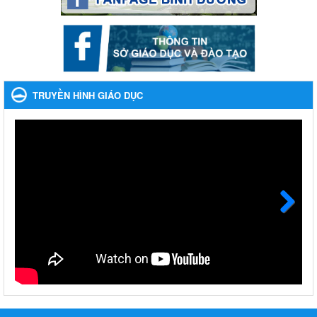
Ngày ban hành: 06/09/2023
Về việc thống kê, lập danh sách đề xuất học sinh nhận học
bổng, hỗ trợ của Chương trình "Tiếp sức đến trường" năm
học 2023-2024
Về việc thống kê, lập danh sách đề xuất học sinh nhận học bổng,
hỗ trợ của Chương trình "Tiếp sức đến trường" năm học 2023-
TRUYỀN HÌNH GIÁO DỤC
2024
Ngày ban hành: 22/08/2023
Triển khai Kế hoạch Triển khai các hoạt động hưởng ứng
phong trào vệ sinh yêu nước nâng cao sức khỏe nhân dân
năm 2023
Triển khai Kế hoạch Triển khai các hoạt động hưởng ứng phong
trào vệ sinh yêu nước nâng cao sức khỏe nhân dân năm 2023
Ngày ban hành: 10/08/2023
Next
Khẩn trương triển khai các biện pháp tăng cường công tác
phòng, chống bệnh tay chân miệng trong các cơ sở giáo
dục mầm non, trường mẫu giáo, trường tiểu học
Khẩn trương triển khai các biện pháp tăng cường công tác phòng,
chống bệnh tay chân miệng trong các cơ sở giáo dục mầm non,
trường mẫu giáo, trường tiểu học