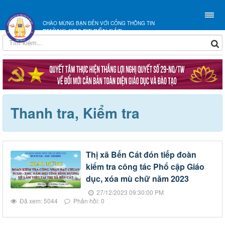
CHÀO MỪNG BẠN ĐẾN VỚI CỔNG THÔNG TIN
PHÒNG GD&ĐT BẾN CÁT
Thanh tra, Kiểm tra
Thị xã Bến Cát đón tiếp đoàn
kiểm tra công tác Phổ cập Giáo
dục, xóa mù chữ năm 2023
27/12/2023 09:30:00 PM
Đã xem: 5044
Phản hồi: 0