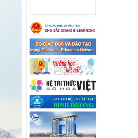
xã Bến Cát
Ngày ban hành: 08/03/2024
Hưởng ứng cuộc thi trực
tuyến "Tìm hiểu Nghị quyết
Trung ương 8 Khoá XIII"
Hưởng ứng cuộc thi trực tuyến
"Tìm hiểu Nghị quyết Trung
ương 8 Khoá XIII"
Ngày ban hành: 04/03/2024
Kế hoạch Triển khai công
tác tuyên truyền, đảm bảo
trật tự, an toàn giao thông
năm 2024 tại các cơ sở giáo
dục trên địa bàn thị xã Bến
Cát
Kế hoạch Triển khai công tác
tuyên truyền, đảm bảo trật tự,
an toàn giao thông năm 2024
tại các cơ sở giáo dục trên địa
bàn thị xã Bến Cát