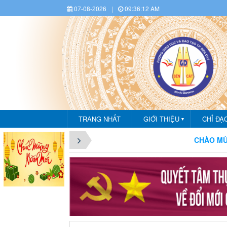
07-08-2026
|
09:36:14 AM
TRANG NHẤT
GIỚI THIỆU
CHỈ ĐẠ
▼
CHÀO MỪNG BẠN ĐẾN VỚI 