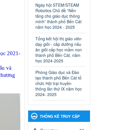
ngành Giáo dục và Đào tạo
Ngày hội STEM/STEAM
thành phố Bến Cát
Robotics Chủ đề “Nền
Ngày ban hành: 28/02/2025
tảng cho giáo dục thông
minh” thành phố Bến Cát
Quyết định công bố thủ tục
năm học 2024 - 2025
hành chính bị bãi bỏ trong
lĩnh vực giáo dục đào tạo
Tổng kết hội thị giáo viên
thuộc hệ giáo dục quốc
dạy giỏi - cấp dưỡng nấu
dân và cơ sở giáo dục khác
ăn giỏi cấp học mầm non
học 2021-
thuộc thẩm quyền giải
thành phố Bến Cát, năm
quyết của Sở Giáo dục và
học 2024-2025
Đào tạo, Ủy ban nhân dân
ấu và
Phòng Giáo dục và Đào
cấp huyện
 chương
tạo thành phố Bến Cát tổ
Quyết định công bố thủ tục
chức Hội trại truyền
hành chính bị bãi bỏ trong lĩnh
thống lần thứ IX năm học
vực giáo dục đào tạo thuộc hệ
2024- 2025
giáo dục quốc dân và cơ sở
giáo dục khác thuộc thẩm
quyền giải quyết của Sở Giáo
dục và Đào tạo, Ủy ban nhân
THỐNG KÊ TRUY CẬP
dân cấp huyện
Ngày ban hành: 30/09/2024