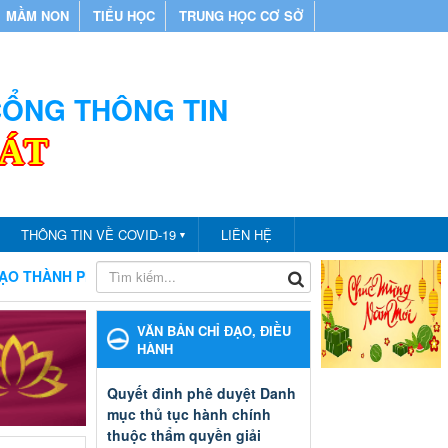
MẦM NON
TIỂU HỌC
TRUNG HỌC CƠ SỞ
 CỔNG THÔNG TIN
CÁT
THÔNG TIN VỀ COVID-19
LIÊN HỆ
▼
N CÁT
CHÀO MỪNG BẠN ĐẾN VỚI CỔNG THÔNG TIN PHÒN
VĂN BẢN CHỈ ĐẠO, ĐIỀU
HÀNH
Quyết đinh phê duyệt Danh
mục thủ tục hành chính
thuộc thẩm quyền giải