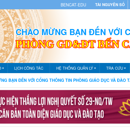
BENCAT-EDU
TÀI NGUYÊN SỐ
CHÀO MỪNG BẠN ĐẾN VỚI
PHÒNG GD&ĐT BẾN 
O
LỊCH CÔNG TÁC
HỆ THỐNG QUẢN LÝ
TRA CỨU
▼
▼
▼
CỔNG THÔNG TIN PHÒNG GIÁO DỤC VÀ ĐÀO TẠO THÀNH PHỐ BẾ