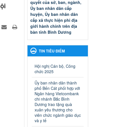
quyết của sở, ban, ngành,
ội
Ủy ban nhân dân cấp
huyện, Ủy ban nhân dân
cấp xã thực hiện phi địa
giới hành chính trên địa
bàn tỉnh Bình Dương
Quyết đinh phê duyệt Danh
mục thủ tục hành chính thuộc
thẩm quyền giải quyết của sở,
TIN TIÊU ĐIỂM
ban, ngành, Ủy ban nhân dân
cấp huyện, Ủy ban nhân dân
cấp xã thực hiện phi địa giới
Hội nghị Cán bộ, Công
hành chính trên địa bàn tỉnh
chức 2025
Bình Dương
Ngày ban hành: 13/03/2025
Ủy ban nhân dân thành
phố Bến Cát phối hợp với
Kế hoạch Phổ biến, giáo
Ngân hàng Vietcombank
dục pháp luật năm 2025 của
chi nhánh Bắc Bình
Dương trao tặng quà
ngành Giáo dục và Đào tạo
xuân yêu thương cho
thành phố Bến Cát
viên chức ngành giáo dục
Kế hoạch Phổ biến, giáo dục
và y tế
pháp luật năm 2025 của