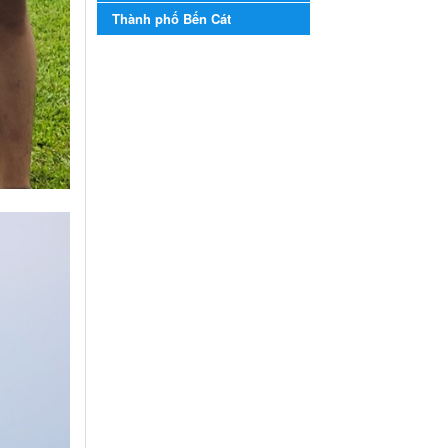
năm học 2023-2024
Thành phố Bến Cát
Kế hoạch Tổ chức Hội trại
truyền thống học sinh thị xã
Bến Cát Lần thứ VIII, năm học
2023-2024
Ngày ban hành: 28/12/2023
Phối hợp rà soát nhu cầu
tiêm vắc xin phòng Covid
19
Phối hợp rà soát nhu cầu tiêm
vắc xin phòng Covid 19
Ngày ban hành: 22/11/2023
Phát động, triển khai Cuộc
thi " An toàn giao thông
cho nụ cười ngày mai"
dành cho học sinh và giáo
viên trung học năm học
2023-2024
Phát động, triển khai Cuộc thi
" An toàn giao thông cho nụ