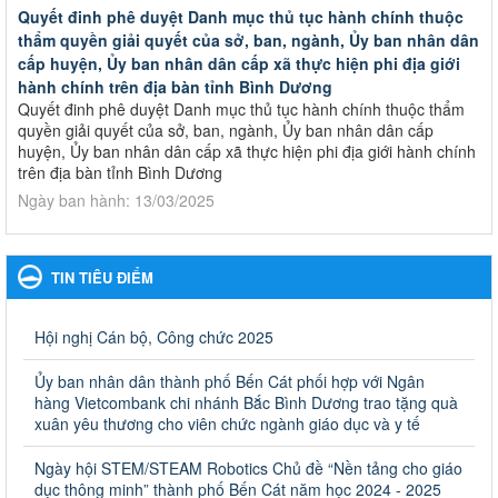
Quyết đinh phê duyệt Danh mục thủ tục hành chính thuộc
thẩm quyền giải quyết của sở, ban, ngành, Ủy ban nhân dân
cấp huyện, Ủy ban nhân dân cấp xã thực hiện phi địa giới
hành chính trên địa bàn tỉnh Bình Dương
Quyết đinh phê duyệt Danh mục thủ tục hành chính thuộc thẩm
quyền giải quyết của sở, ban, ngành, Ủy ban nhân dân cấp
huyện, Ủy ban nhân dân cấp xã thực hiện phi địa giới hành chính
trên địa bàn tỉnh Bình Dương
Ngày ban hành: 13/03/2025
Kế hoạch Phổ biến, giáo dục pháp luật năm 2025 của ngành
Giáo dục và Đào tạo thành phố Bến Cát
TIN TIÊU ĐIỂM
Kế hoạch Phổ biến, giáo dục pháp luật năm 2025 của ngành
Giáo dục và Đào tạo thành phố Bến Cát
Ngày ban hành: 28/02/2025
Hội nghị Cán bộ, Công chức 2025
Quyết định công bố thủ tục hành chính bị bãi bỏ trong lĩnh
Ủy ban nhân dân thành phố Bến Cát phối hợp với Ngân
vực giáo dục đào tạo thuộc hệ giáo dục quốc dân và cơ sở
hàng Vietcombank chi nhánh Bắc Bình Dương trao tặng quà
giáo dục khác thuộc thẩm quyền giải quyết của Sở Giáo dục
xuân yêu thương cho viên chức ngành giáo dục và y tế
và Đào tạo, Ủy ban nhân dân cấp huyện
Ngày hội STEM/STEAM Robotics Chủ đề “Nền tảng cho giáo
Quyết định công bố thủ tục hành chính bị bãi bỏ trong lĩnh vực
dục thông minh” thành phố Bến Cát năm học 2024 - 2025
giáo dục đào tạo thuộc hệ giáo dục quốc dân và cơ sở giáo dục