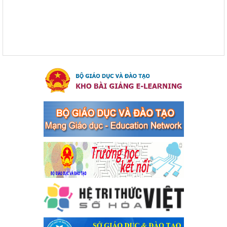
toàn giao thông năm 2024 tại các cơ sở giáo dục trên địa bàn thị
xã Bến Cát
Ngày ban hành: 04/03/2024
Kế hoạch thực hiện Chỉ thị số 16/CT-TTg ngày 27/05/2023
của Thủ tướng Chính phủ về tăng cường phòng ngừa, đấu
tranh tội phạm, vi phạm pháp luật liên quan đến hoạt động
tổ chức đánh bạc và đánh bạc
Kế hoạch thực hiện Chỉ thị số 16/CT-TTg ngày 27/05/2023 của
Thủ tướng Chính phủ về tăng cường phòng ngừa, đấu tranh tội
phạm, vi phạm pháp luật liên quan đến hoạt động tổ chức đánh
bạc và đánh bạc
Ngày ban hành: 04/03/2024
Kế hoạch Tổ chức Hội trại truyền thống học sinh thị xã Bến
Cát Lần thứ VIII, năm học 2023-2024
Kế hoạch Tổ chức Hội trại truyền thống học sinh thị xã Bến Cát
Lần thứ VIII, năm học 2023-2024
Ngày ban hành: 28/12/2023
Phối hợp rà soát nhu cầu tiêm vắc xin phòng Covid 19
Phối hợp rà soát nhu cầu tiêm vắc xin phòng Covid 19