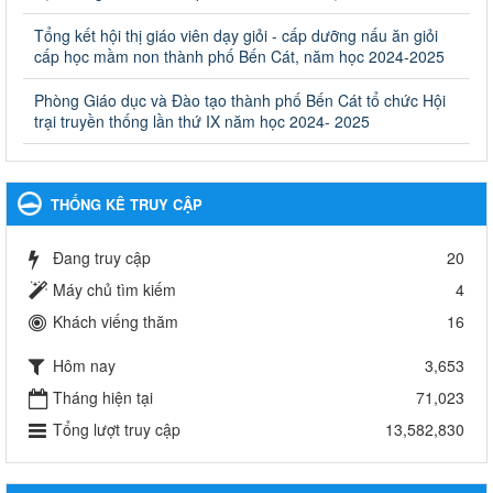
khác thuộc thẩm quyền giải quyết của Sở Giáo dục và Đào tạo,
Ủy ban nhân dân cấp huyện
Tổng kết hội thị giáo viên dạy giỏi - cấp dưỡng nấu ăn giỏi
cấp học mầm non thành phố Bến Cát, năm học 2024-2025
Ngày ban hành: 30/09/2024
Phòng Giáo dục và Đào tạo thành phố Bến Cát tổ chức Hội
Hướng dẫn thực hiện nhiệm vụ giáo dục tiểu học năm học
trại truyền thống lần thứ IX năm học 2024- 2025
2024-2025
Hướng dẫn thực hiện nhiệm vụ giáo dục tiểu học năm học 2024-
2025
Ngày ban hành: 26/09/2024
THỐNG KÊ TRUY CẬP
Tổ chức các hoạt động hè cho học sinh năm 2024
Đang truy cập
20
Tổ chức các hoạt động hè cho học sinh năm 2024
Ngày ban hành: 24/05/2024
Máy chủ tìm kiếm
4
Khách viếng thăm
16
Tổ chức phong trào trồng cây xanh trong ngành Giáo dục
và Đào tạo năm 2024
Hôm nay
3,653
Tổ chức phong trào trồng cây xanh trong ngành Giáo dục và Đào
tạo năm 2024
Tháng hiện tại
71,023
Ngày ban hành: 16/05/2024
Tổng lượt truy cập
13,582,830
Thông báo về việc treo Quốc kỳ và nghỉ lễ kỉ niệm 49 năm
ngày Giải phóng hoàn toàn miền năm - thống nhất đất nước