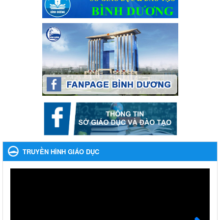
Ngày ban hành: 22/11/2023
Phát động, triển khai Cuộc thi " An toàn giao thông cho nụ
cười ngày mai" dành cho học sinh và giáo viên trung học
năm học 2023-2024
Phát động, triển khai Cuộc thi " An toàn giao thông cho nụ cười
ngày mai" dành cho học sinh và giáo viên trung học năm học
2023-2024
Ngày ban hành: 22/11/2023
Nhắc nhỡ thực hiện thanh toán không dùng tiền mặt các
khoản thu trong nhà trường năm học 2023-2024 và các năm
tiếp theo
Nhắc nhỡ thực hiện thanh toán không dùng tiền mặt các khoản
thu trong nhà trường năm học 2023-2024 và các năm tiếp theo
TRUYỀN HÌNH GIÁO DỤC
Ngày ban hành: 27/09/2023
Hưởng ứng cuộc thi Tìm hiểu Luật Phòng, chống ma túy
Hưởng ứng cuộc thi Tìm hiểu Luật Phòng, chống ma túy
Ngày ban hành: 06/09/2023
Về việc thống kê, lập danh sách đề xuất học sinh nhận học