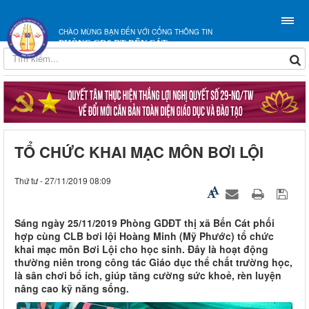
CHÀO MỪNG BẠN ĐẾN VỚI CỔNG THÔNG TIN
PHÒNG GD&ĐT BẾN CÁT
TỔ CHỨC KHAI MẠC MÔN BƠI LỘI
Thứ tư - 27/11/2019 08:09
Sáng ngày 25/11/2019 Phòng GDĐT thị xã Bến Cát phối
hợp cùng CLB bơi lội Hoàng Minh (Mỹ Phước) tổ chức
khai mạc môn Bơi Lội cho học sinh. Đây là hoạt động
thường niên trong công tác Giáo dục thể chất trường học,
là sân chơi bổ ích, giúp tăng cường sức khoẻ, rèn luyện
nâng cao kỹ năng sống.