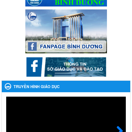
Phát động, triển khai Cuộc thi " An toàn giao thông cho nụ
cười ngày mai" dành cho học sinh và giáo viên trung học
năm học 2023-2024
Phát động, triển khai Cuộc thi " An toàn giao thông cho nụ cười
ngày mai" dành cho học sinh và giáo viên trung học năm học
2023-2024
Ngày ban hành: 22/11/2023
Nhắc nhỡ thực hiện thanh toán không dùng tiền mặt các
khoản thu trong nhà trường năm học 2023-2024 và các năm
tiếp theo
Nhắc nhỡ thực hiện thanh toán không dùng tiền mặt các khoản
thu trong nhà trường năm học 2023-2024 và các năm tiếp theo
TRUYỀN HÌNH GIÁO DỤC
Ngày ban hành: 27/09/2023
Hưởng ứng cuộc thi Tìm hiểu Luật Phòng, chống ma túy
Hưởng ứng cuộc thi Tìm hiểu Luật Phòng, chống ma túy
Ngày ban hành: 06/09/2023
Về việc thống kê, lập danh sách đề xuất học sinh nhận học
bổng, hỗ trợ của Chương trình "Tiếp sức đến trường" năm