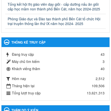
Ủy ban nhân dân cấp huyện
Tổng kết hội thị giáo viên dạy giỏi - cấp dưỡng nấu ăn giỏi
cấp học mầm non thành phố Bến Cát, năm học 2024-2025
Ngày ban hành: 30/09/2024
Phòng Giáo dục và Đào tạo thành phố Bến Cát tổ chức Hội
Hướng dẫn thực hiện nhiệm vụ giáo dục tiểu học năm học
trại truyền thống lần thứ IX năm học 2024- 2025
2024-2025
Hướng dẫn thực hiện nhiệm vụ giáo dục tiểu học năm học 2024-
2025
Ngày ban hành: 26/09/2024
THỐNG KÊ TRUY CẬP
Tổ chức các hoạt động hè cho học sinh năm 2024
Đang truy cập
43
Tổ chức các hoạt động hè cho học sinh năm 2024
Ngày ban hành: 24/05/2024
Máy chủ tìm kiếm
3
Khách viếng thăm
40
Tổ chức phong trào trồng cây xanh trong ngành Giáo dục
và Đào tạo năm 2024
Hôm nay
2,512
Tổ chức phong trào trồng cây xanh trong ngành Giáo dục và Đào
tạo năm 2024
Tháng hiện tại
109,506
Ngày ban hành: 16/05/2024
Tổng lượt truy cập
13,621,313
Thông báo về việc treo Quốc kỳ và nghỉ lễ kỉ niệm 49 năm
ngày Giải phóng hoàn toàn miền năm - thống nhất đất nước
THĂM DÒ Ý KIẾN
(30/4/1975-30/4/2024) và Quốc tế lao động 01/5