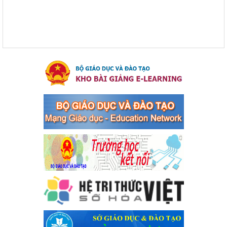
xã Bến Cát
Ngày ban hành: 04/03/2024
Kế hoạch thực hiện Chỉ thị số 16/CT-TTg ngày 27/05/2023
của Thủ tướng Chính phủ về tăng cường phòng ngừa, đấu
tranh tội phạm, vi phạm pháp luật liên quan đến hoạt động
tổ chức đánh bạc và đánh bạc
Kế hoạch thực hiện Chỉ thị số 16/CT-TTg ngày 27/05/2023 của
Thủ tướng Chính phủ về tăng cường phòng ngừa, đấu tranh tội
phạm, vi phạm pháp luật liên quan đến hoạt động tổ chức đánh
bạc và đánh bạc
Ngày ban hành: 04/03/2024
Kế hoạch Tổ chức Hội trại truyền thống học sinh thị xã Bến
Cát Lần thứ VIII, năm học 2023-2024
Kế hoạch Tổ chức Hội trại truyền thống học sinh thị xã Bến Cát
Lần thứ VIII, năm học 2023-2024
Ngày ban hành: 28/12/2023
Phối hợp rà soát nhu cầu tiêm vắc xin phòng Covid 19
Phối hợp rà soát nhu cầu tiêm vắc xin phòng Covid 19
Ngày ban hành: 22/11/2023