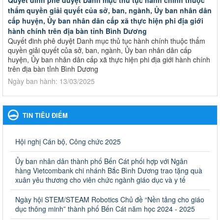
Quyết đinh phê duyệt Danh mục thủ tục hành chính thuộc
thẩm quyền giải quyết của sở, ban, ngành, Ủy ban nhân dân
cấp huyện, Ủy ban nhân dân cấp xã thực hiện phi địa giới
hành chính trên địa bàn tỉnh Bình Dương
Quyết đinh phê duyệt Danh mục thủ tục hành chính thuộc thẩm
quyền giải quyết của sở, ban, ngành, Ủy ban nhân dân cấp
huyện, Ủy ban nhân dân cấp xã thực hiện phi địa giới hành chính
trên địa bàn tỉnh Bình Dương
Ngày ban hành: 13/03/2025
Kế hoạch Phổ biến, giáo dục pháp luật năm 2025 của ngành
Giáo dục và Đào tạo thành phố Bến Cát
TIN TIÊU ĐIỂM
Kế hoạch Phổ biến, giáo dục pháp luật năm 2025 của ngành
Giáo dục và Đào tạo thành phố Bến Cát
Ngày ban hành: 28/02/2025
Hội nghị Cán bộ, Công chức 2025
Quyết định công bố thủ tục hành chính bị bãi bỏ trong lĩnh
Ủy ban nhân dân thành phố Bến Cát phối hợp với Ngân
vực giáo dục đào tạo thuộc hệ giáo dục quốc dân và cơ sở
hàng Vietcombank chi nhánh Bắc Bình Dương trao tặng quà
giáo dục khác thuộc thẩm quyền giải quyết của Sở Giáo dục
xuân yêu thương cho viên chức ngành giáo dục và y tế
và Đào tạo, Ủy ban nhân dân cấp huyện
Ngày hội STEM/STEAM Robotics Chủ đề “Nền tảng cho giáo
Quyết định công bố thủ tục hành chính bị bãi bỏ trong lĩnh vực
dục thông minh” thành phố Bến Cát năm học 2024 - 2025
giáo dục đào tạo thuộc hệ giáo dục quốc dân và cơ sở giáo dục
khác thuộc thẩm quyền giải quyết của Sở Giáo dục và Đào tạo,