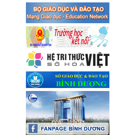
phạm, vi phạm pháp luật liên quan đến hoạt động tổ chức đánh
bạc và đánh bạc
Ngày ban hành: 04/03/2024
Kế hoạch Tổ chức Hội trại truyền thống học sinh thị xã Bến
Cát Lần thứ VIII, năm học 2023-2024
Kế hoạch Tổ chức Hội trại truyền thống học sinh thị xã Bến Cát
Lần thứ VIII, năm học 2023-2024
Ngày ban hành: 28/12/2023
Phối hợp rà soát nhu cầu tiêm vắc xin phòng Covid 19
Phối hợp rà soát nhu cầu tiêm vắc xin phòng Covid 19
Ngày ban hành: 22/11/2023
Phát động, triển khai Cuộc thi " An toàn giao thông cho nụ
cười ngày mai" dành cho học sinh và giáo viên trung học
năm học 2023-2024
Phát động, triển khai Cuộc thi " An toàn giao thông cho nụ cười
ngày mai" dành cho học sinh và giáo viên trung học năm học
2023-2024
Ngày ban hành: 22/11/2023