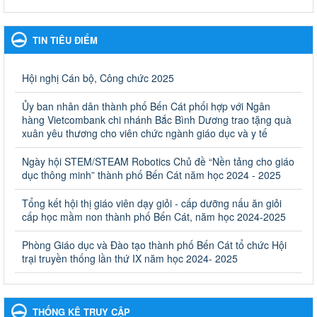
Kế hoạch Phổ biến, giáo dục pháp luật năm 2025 của ngành
Giáo dục và Đào tạo thành phố Bến Cát
TIN TIÊU ĐIỂM
Kế hoạch Phổ biến, giáo dục pháp luật năm 2025 của ngành
Giáo dục và Đào tạo thành phố Bến Cát
Ngày ban hành: 28/02/2025
Hội nghị Cán bộ, Công chức 2025
Quyết định công bố thủ tục hành chính bị bãi bỏ trong lĩnh
Ủy ban nhân dân thành phố Bến Cát phối hợp với Ngân
vực giáo dục đào tạo thuộc hệ giáo dục quốc dân và cơ sở
hàng Vietcombank chi nhánh Bắc Bình Dương trao tặng quà
giáo dục khác thuộc thẩm quyền giải quyết của Sở Giáo dục
xuân yêu thương cho viên chức ngành giáo dục và y tế
và Đào tạo, Ủy ban nhân dân cấp huyện
Ngày hội STEM/STEAM Robotics Chủ đề “Nền tảng cho giáo
Quyết định công bố thủ tục hành chính bị bãi bỏ trong lĩnh vực
dục thông minh” thành phố Bến Cát năm học 2024 - 2025
giáo dục đào tạo thuộc hệ giáo dục quốc dân và cơ sở giáo dục
khác thuộc thẩm quyền giải quyết của Sở Giáo dục và Đào tạo,
Ủy ban nhân dân cấp huyện
Tổng kết hội thị giáo viên dạy giỏi - cấp dưỡng nấu ăn giỏi
cấp học mầm non thành phố Bến Cát, năm học 2024-2025
Ngày ban hành: 30/09/2024
Phòng Giáo dục và Đào tạo thành phố Bến Cát tổ chức Hội
Hướng dẫn thực hiện nhiệm vụ giáo dục tiểu học năm học
trại truyền thống lần thứ IX năm học 2024- 2025
2024-2025
Hướng dẫn thực hiện nhiệm vụ giáo dục tiểu học năm học 2024-
2025
Ngày ban hành: 26/09/2024
THỐNG KÊ TRUY CẬP