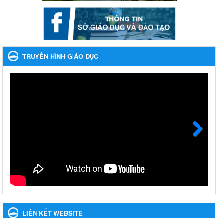
Nhắc nhỡ thực hiện thanh toán không dùng tiền mặt các
khoản thu trong nhà trường năm học 2023-2024 và các năm
tiếp theo
Nhắc nhỡ thực hiện thanh toán không dùng tiền mặt các khoản
thu trong nhà trường năm học 2023-2024 và các năm tiếp theo
TRUYỀN HÌNH GIÁO DỤC
Ngày ban hành: 27/09/2023
Hưởng ứng cuộc thi Tìm hiểu Luật Phòng, chống ma túy
Hưởng ứng cuộc thi Tìm hiểu Luật Phòng, chống ma túy
Ngày ban hành: 06/09/2023
Về việc thống kê, lập danh sách đề xuất học sinh nhận học
bổng, hỗ trợ của Chương trình "Tiếp sức đến trường" năm
học 2023-2024
Next
Về việc thống kê, lập danh sách đề xuất học sinh nhận học bổng,
hỗ trợ của Chương trình "Tiếp sức đến trường" năm học 2023-
2024
Ngày ban hành: 22/08/2023
Triển khai Kế hoạch Triển khai các hoạt động hưởng ứng
phong trào vệ sinh yêu nước nâng cao sức khỏe nhân dân
LIÊN KẾT WEBSITE
năm 2023