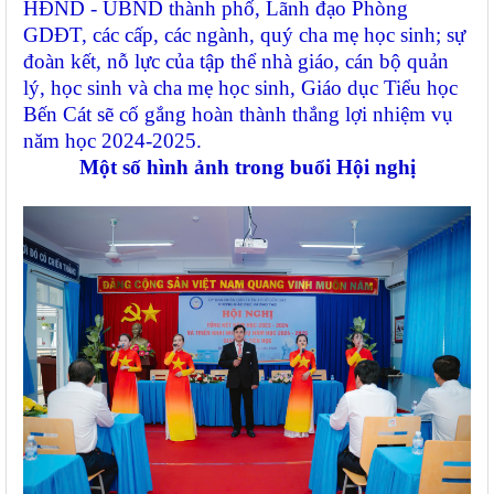
HĐND - UBND thành phố, Lãnh đạo Phòng
GDĐT, các cấp, các ngành, quý cha mẹ học sinh; sự
đoàn kết, nỗ lực của tập thể nhà giáo, cán bộ quản
lý, học sinh và cha mẹ học sinh, Giáo dục Tiểu học
Bến Cát sẽ cố gắng hoàn thành thắng lợi nhiệm vụ
năm học 2024-2025.
Một số hình ảnh trong buổi Hội nghị