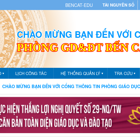
BENCAT-EDU
TÀI NGUYÊN SỐ
CHÀO MỪNG BẠN ĐẾN VỚI
PHÒNG GD&ĐT BẾN 
O
LỊCH CÔNG TÁC
HỆ THỐNG QUẢN LÝ
TRA CỨU
▼
▼
▼
MỪNG BẠN ĐẾN VỚI CỔNG THÔNG TIN PHÒNG GIÁO DỤC VÀ ĐÀ