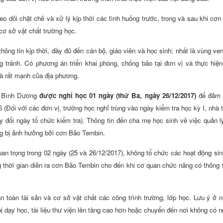
eo dõi chặt chẽ và xử lý kịp thời các tình huống trước, trong và sau khi cơ
 cơ sở vật chất trường học.
hông tin kịp thời, đầy đủ đến cán bộ, giáo viên và học sinh; nhất là vùng ve
 tránh. Có phương án triển khai phòng, chống bão tại đơn vị và thực hiệ
à rất mạnh của địa phương.
nh Bình Dương
được nghỉ học 01 ngày (thứ Ba, ngày 26/12/2017)
để đảm 
 (Đối với các đơn vị, trường học nghỉ trùng vào ngày kiểm tra học kỳ I, nhà 
ay đổi ngày tổ chức kiểm tra). Thông tin đến cha mẹ học sinh về việc quản 
g bị ảnh hưởng bởi cơn Bão Tembin.
n trọng trong 02 ngày (25 và 26/12/2017), không tổ chức các hoạt động sin
ng thời gian diễn ra cơn Bão Tembin cho đến khi cơ quan chức năng có thông t
toàn tài sản và cơ sở vật chất các công trình trường, lớp học. Lưu ý ở 
bị dạy học, tài liệu thư viện lên tầng cao hơn hoặc chuyển đến nơi không có 