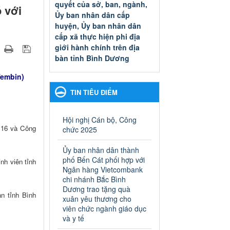
quyết của sở, ban, ngành,
 với
Ủy ban nhân dân cấp
huyện, Ủy ban nhân dân
cấp xã thực hiện phi địa
giới hành chính trên địa
bàn tỉnh Bình Dương
Quyết đinh phê duyệt Danh
Tembin)
mục thủ tục hành chính thuộc
thẩm quyền giải quyết của sở,
TIN TIÊU ĐIỂM
ban, ngành, Ủy ban nhân dân
cấp huyện, Ủy ban nhân dân
cấp xã thực hiện phi địa giới
Hội nghị Cán bộ, Công
hành chính trên địa bàn tỉnh
 16 và Công
chức 2025
Bình Dương
Ngày ban hành: 13/03/2025
Ủy ban nhân dân thành
phố Bến Cát phối hợp với
h viên tỉnh
Kế hoạch Phổ biến, giáo
Ngân hàng Vietcombank
dục pháp luật năm 2025 của
chi nhánh Bắc Bình
Dương trao tặng quà
ngành Giáo dục và Đào tạo
n tỉnh Bình
xuân yêu thương cho
thành phố Bến Cát
viên chức ngành giáo dục
Kế hoạch Phổ biến, giáo dục
và y tế
pháp luật năm 2025 của