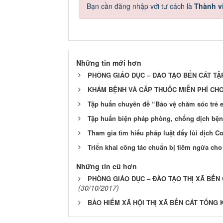
Bạn cần đăng nhập với tư cách là
Thành v
Những tin mới hơn
PHÒNG GIÁO DỤC – ĐÀO TẠO BẾN CÁT TẬ
KHÁM BỆNH VÀ CẤP THUỐC MIỄN PHÍ CHO
Tập huấn chuyên đề “Bảo vệ chăm sóc trẻ 
Tập huấn biện pháp phòng, chống dịch bệ
Tham gia tìm hiểu pháp luật đẩy lùi dịch C
Triển khai công tác chuẩn bị tiêm ngừa cho
Những tin cũ hơn
PHÒNG GIÁO DỤC – ĐÀO TẠO THỊ XÃ BẾN
(30/10/2017)
BẢO HIỂM XÃ HỘI THỊ XÃ BẾN CÁT TỔNG 