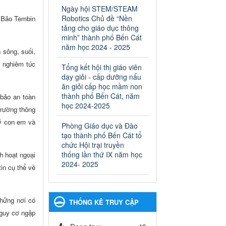
ngành Giáo dục và Đào tạo
Ngày hội STEM/STEAM
thành phố Bến Cát
Robotics Chủ đề “Nền
n Bão Tembin
Ngày ban hành: 28/02/2025
tảng cho giáo dục thông
minh” thành phố Bến Cát
Quyết định công bố thủ tục
năm học 2024 - 2025
n sông, suối,
hành chính bị bãi bỏ trong
lĩnh vực giáo dục đào tạo
n nghiêm túc
Tổng kết hội thị giáo viên
thuộc hệ giáo dục quốc
dạy giỏi - cấp dưỡng nấu
dân và cơ sở giáo dục khác
ăn giỏi cấp học mầm non
thuộc thẩm quyền giải
thành phố Bến Cát, năm
bảo an toàn
quyết của Sở Giáo dục và
học 2024-2025
trường thông
Đào tạo, Ủy ban nhân dân
lý con em và
Phòng Giáo dục và Đào
cấp huyện
tạo thành phố Bến Cát tổ
Quyết định công bố thủ tục
chức Hội trại truyền
hành chính bị bãi bỏ trong lĩnh
thống lần thứ IX năm học
h hoạt ngoại
vực giáo dục đào tạo thuộc hệ
2024- 2025
giáo dục quốc dân và cơ sở
in cụ thể về
giáo dục khác thuộc thẩm
quyền giải quyết của Sở Giáo
dục và Đào tạo, Ủy ban nhân
những nơi có
THỐNG KÊ TRUY CẬP
dân cấp huyện
nguy cơ ngập
Ngày ban hành: 30/09/2024