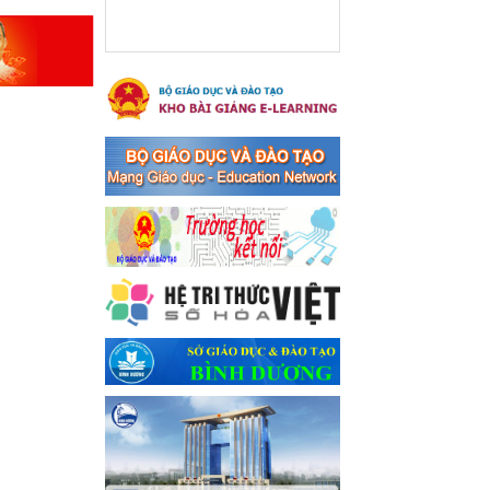
xã Bến Cát
Ngày ban hành: 08/03/2024
Hưởng ứng cuộc thi trực
tuyến "Tìm hiểu Nghị quyết
Trung ương 8 Khoá XIII"
Hưởng ứng cuộc thi trực tuyến
"Tìm hiểu Nghị quyết Trung
ương 8 Khoá XIII"
Ngày ban hành: 04/03/2024
Kế hoạch Triển khai công
tác tuyên truyền, đảm bảo
trật tự, an toàn giao thông
năm 2024 tại các cơ sở giáo
dục trên địa bàn thị xã Bến
Cát
Kế hoạch Triển khai công tác
tuyên truyền, đảm bảo trật tự,
an toàn giao thông năm 2024
tại các cơ sở giáo dục trên địa
bàn thị xã Bến Cát