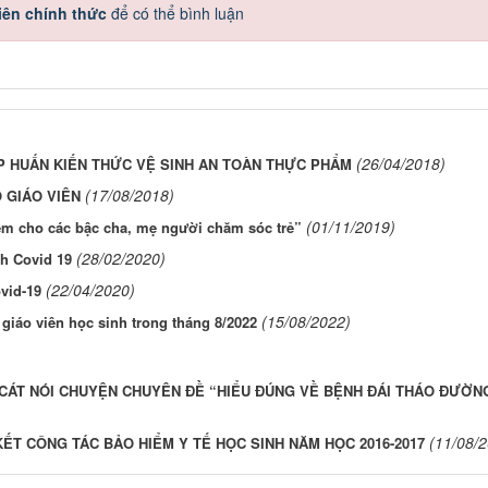
iên chính thức
để có thể bình luận
(26/04/2018)
P HUẤN KIẾN THỨC VỆ SINH AN TOÀN THỰC PHẨM
(17/08/2018)
 GIÁO VIÊN
(01/11/2019)
em cho các bậc cha, mẹ người chăm sóc trẻ”
(28/02/2020)
nh Covid 19
(22/04/2020)
ovid-19
(15/08/2022)
 giáo viên học sinh trong tháng 8/2022
 CÁT NÓI CHUYỆN CHUYÊN ĐỀ “HIỂU ĐÚNG VỀ BỆNH ĐÁI THÁO ĐƯỜN
(11/08/
KẾT CÔNG TÁC BẢO HIỂM Y TẾ HỌC SINH NĂM HỌC 2016-2017