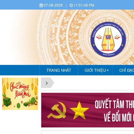
07-08-2026
|
11:51:47 PM
TRANG NHẤT
GIỚI THIỆU
CHỈ ĐẠ
▼
CHÀO 