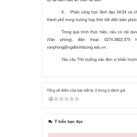
6.
Phân công trực lãnh đạo 24/24 và 
thành phố trong trường hợp thời tiết diễn biến ph
Trong quá trình thực hiện, nếu có nội du
(Văn phòng), điện thoại: 0274.3822.375
vanphong@sgdbinhduong.edu.vn .
Yêu cầu Thủ trưởng các đơn vị khẩn trương
Tổng số điểm của bài viết là: 0 trong 0 đánh giá
Ý kiến bạn đọc