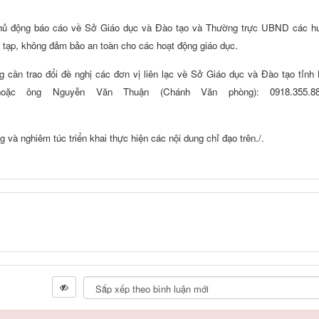
chủ động báo cáo về Sở Giáo dục và Đào tạo và Thường trực UBND các huy
ức tạp, không đảm bảo an toàn cho các hoạt động giáo dục.
ng cần trao đổi đề nghị các đơn vị liên lạc về Sở Giáo dục và Đào tạo tỉn
 hoặc ông Nguyễn Văn Thuận (Chánh Văn phòng): 0918.355.88
 và nghiêm túc triển khai thực hiện các nội dung chỉ đạo trên./.