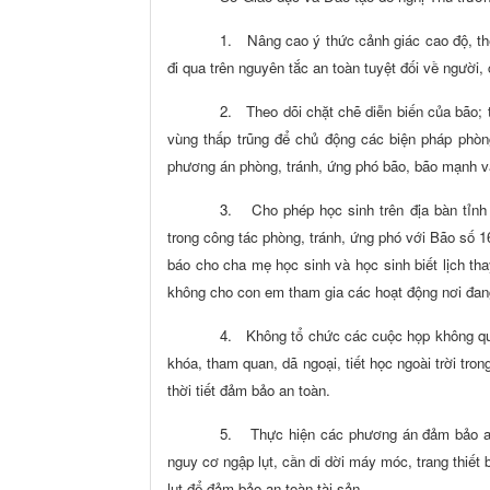
1.
Nâng cao ý thức cảnh giác cao độ, th
đi qua trên nguyên tắc an toàn tuyệt đối về người,
2.
Theo dõi chặt chẽ diễn biến của bão; t
vùng thấp trũng để chủ động các biện pháp phòng
phương án phòng, tránh, ứng phó bão, bão mạnh v
3.
Cho phép học sinh trên địa bàn tỉ
trong công tác phòng, tránh, ứng phó với Bão số 16
báo cho cha mẹ học sinh và học sinh biết lịch th
không cho con em tham gia các hoạt động nơi đan
4.
Không tổ chức các cuộc họp không qua
khóa, tham quan, dã ngoại, tiết học ngoài trời tro
thời tiết đảm bảo an toàn.
5.
Thực hiện các phương án đảm bảo an 
nguy cơ ngập lụt, cần di dời máy móc, trang thiết 
lụt để đảm bảo an toàn tài sản.