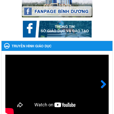
ngày mai" dành cho học sinh và giáo viên trung học năm học
2023-2024
Ngày ban hành: 22/11/2023
Nhắc nhỡ thực hiện thanh toán không dùng tiền mặt các
khoản thu trong nhà trường năm học 2023-2024 và các năm
tiếp theo
Nhắc nhỡ thực hiện thanh toán không dùng tiền mặt các khoản
thu trong nhà trường năm học 2023-2024 và các năm tiếp theo
TRUYỀN HÌNH GIÁO DỤC
Ngày ban hành: 27/09/2023
Hưởng ứng cuộc thi Tìm hiểu Luật Phòng, chống ma túy
Hưởng ứng cuộc thi Tìm hiểu Luật Phòng, chống ma túy
Ngày ban hành: 06/09/2023
Về việc thống kê, lập danh sách đề xuất học sinh nhận học
bổng, hỗ trợ của Chương trình "Tiếp sức đến trường" năm
học 2023-2024
Next
Về việc thống kê, lập danh sách đề xuất học sinh nhận học bổng,
hỗ trợ của Chương trình "Tiếp sức đến trường" năm học 2023-
2024
Ngày ban hành: 22/08/2023