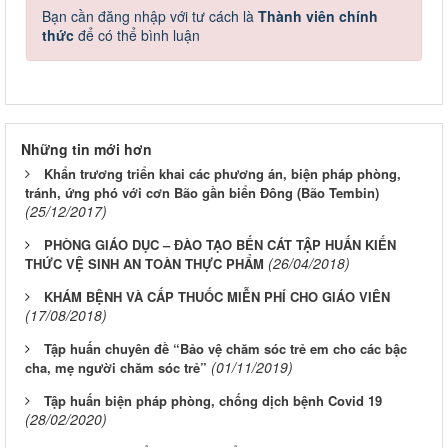
Bạn cần đăng nhập với tư cách là
Thành viên chính
thức
để có thể bình luận
Những tin mới hơn
Khẩn trương triển khai các phương án, biện pháp phòng,
tránh, ứng phó với cơn Bão gần biển Đông (Bão Tembin)
(25/12/2017)
PHÒNG GIÁO DỤC – ĐÀO TẠO BẾN CÁT TẬP HUẤN KIẾN
(26/04/2018)
THỨC VỆ SINH AN TOÀN THỰC PHẨM
KHÁM BỆNH VÀ CẤP THUỐC MIỄN PHÍ CHO GIÁO VIÊN
(17/08/2018)
Tập huấn chuyên đề “Bảo vệ chăm sóc trẻ em cho các bậc
(01/11/2019)
cha, mẹ người chăm sóc trẻ”
Tập huấn biện pháp phòng, chống dịch bệnh Covid 19
(28/02/2020)