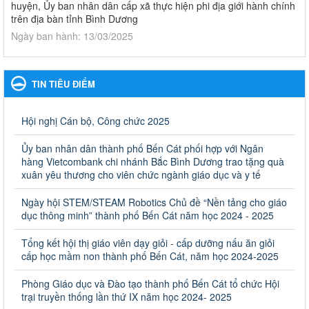
huyện, Ủy ban nhân dân cấp xã thực hiện phi địa giới hành chính
trên địa bàn tỉnh Bình Dương
Ngày ban hành: 13/03/2025
Kế hoạch Phổ biến, giáo dục pháp luật năm 2025 của ngành
Giáo dục và Đào tạo thành phố Bến Cát
TIN TIÊU ĐIỂM
Kế hoạch Phổ biến, giáo dục pháp luật năm 2025 của ngành
Giáo dục và Đào tạo thành phố Bến Cát
Ngày ban hành: 28/02/2025
Hội nghị Cán bộ, Công chức 2025
Quyết định công bố thủ tục hành chính bị bãi bỏ trong lĩnh
Ủy ban nhân dân thành phố Bến Cát phối hợp với Ngân
vực giáo dục đào tạo thuộc hệ giáo dục quốc dân và cơ sở
hàng Vietcombank chi nhánh Bắc Bình Dương trao tặng quà
giáo dục khác thuộc thẩm quyền giải quyết của Sở Giáo dục
xuân yêu thương cho viên chức ngành giáo dục và y tế
và Đào tạo, Ủy ban nhân dân cấp huyện
Ngày hội STEM/STEAM Robotics Chủ đề “Nền tảng cho giáo
Quyết định công bố thủ tục hành chính bị bãi bỏ trong lĩnh vực
dục thông minh” thành phố Bến Cát năm học 2024 - 2025
giáo dục đào tạo thuộc hệ giáo dục quốc dân và cơ sở giáo dục
khác thuộc thẩm quyền giải quyết của Sở Giáo dục và Đào tạo,
Ủy ban nhân dân cấp huyện
Tổng kết hội thị giáo viên dạy giỏi - cấp dưỡng nấu ăn giỏi
cấp học mầm non thành phố Bến Cát, năm học 2024-2025
Ngày ban hành: 30/09/2024
Phòng Giáo dục và Đào tạo thành phố Bến Cát tổ chức Hội
Hướng dẫn thực hiện nhiệm vụ giáo dục tiểu học năm học
trại truyền thống lần thứ IX năm học 2024- 2025
2024-2025