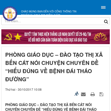
CHÀO MỪNG BẠN ĐẾN VỚI CỔNG THÔNG TIN
PHÒNG GD&ĐT BẾN CÁT
PHÒNG GIÁO DỤC – ĐÀO TẠO THỊ XÃ
BẾN CÁT NÓI CHUYỆN CHUYÊN ĐỀ
“HIỂU ĐÚNG VỀ BỆNH ĐÁI THÁO
ĐƯỜNG”
Thứ hai - 30/10/2017 10:08
PHÒNG GIÁO DỤC – ĐÀO TẠO THỊ XÃ BẾN CÁT NÓI
CHUYỆN CHUYÊN ĐỀ “HIỂU ĐÚNG VỀ BỆNH ĐÁI THÁO