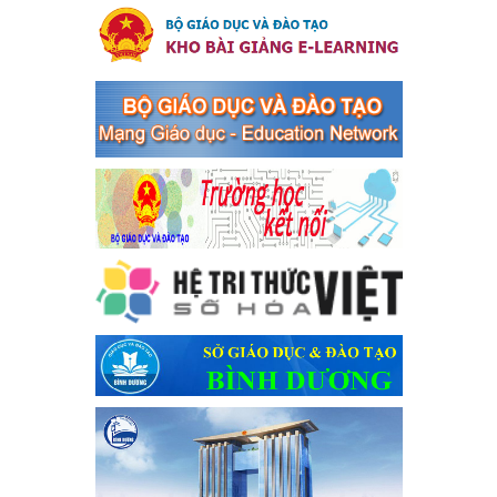
tranh tội phạm, vi phạm pháp luật liên quan đến hoạt động
tổ chức đánh bạc và đánh bạc
Kế hoạch thực hiện Chỉ thị số 16/CT-TTg ngày 27/05/2023 của
Thủ tướng Chính phủ về tăng cường phòng ngừa, đấu tranh tội
phạm, vi phạm pháp luật liên quan đến hoạt động tổ chức đánh
bạc và đánh bạc
Ngày ban hành: 04/03/2024
Kế hoạch Tổ chức Hội trại truyền thống học sinh thị xã Bến
Cát Lần thứ VIII, năm học 2023-2024
Kế hoạch Tổ chức Hội trại truyền thống học sinh thị xã Bến Cát
Lần thứ VIII, năm học 2023-2024
Ngày ban hành: 28/12/2023
Phối hợp rà soát nhu cầu tiêm vắc xin phòng Covid 19
Phối hợp rà soát nhu cầu tiêm vắc xin phòng Covid 19
Ngày ban hành: 22/11/2023
Phát động, triển khai Cuộc thi " An toàn giao thông cho nụ
cười ngày mai" dành cho học sinh và giáo viên trung học
năm học 2023-2024
Phát động, triển khai Cuộc thi " An toàn giao thông cho nụ cười