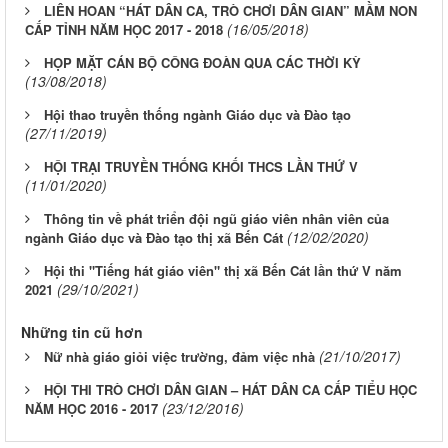
LIÊN HOAN “HÁT DÂN CA, TRÒ CHƠI DÂN GIAN” MẦM NON
(16/05/2018)
CẤP TỈNH NĂM HỌC 2017 - 2018
HỌP MẶT CÁN BỘ CÔNG ĐOÀN QUA CÁC THỜI KỲ
(13/08/2018)
Hội thao truyền thống ngành Giáo dục và Đào tạo
(27/11/2019)
HỘI TRẠI TRUYỀN THỐNG KHỐI THCS LẦN THỨ V
(11/01/2020)
Thông tin về phát triển đội ngũ giáo viên nhân viên của
(12/02/2020)
ngành Giáo dục và Đào tạo thị xã Bến Cát
Hội thi "Tiếng hát giáo viên" thị xã Bến Cát lần thứ V năm
(29/10/2021)
2021
Những tin cũ hơn
(21/10/2017)
Nữ nhà giáo giỏi việc trường, đảm việc nhà
HỘI THI TRÒ CHƠI DÂN GIAN – HÁT DÂN CA CẤP TIỂU HỌC
(23/12/2016)
NĂM HỌC 2016 - 2017