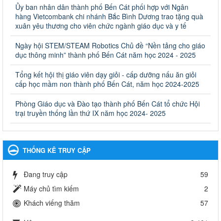
Quyết định công bố thủ tục hành chính bị bãi bỏ trong lĩnh
Ủy ban nhân dân thành phố Bến Cát phối hợp với Ngân
vực giáo dục đào tạo thuộc hệ giáo dục quốc dân và cơ sở
hàng Vietcombank chi nhánh Bắc Bình Dương trao tặng quà
giáo dục khác thuộc thẩm quyền giải quyết của Sở Giáo dục
xuân yêu thương cho viên chức ngành giáo dục và y tế
và Đào tạo, Ủy ban nhân dân cấp huyện
Ngày hội STEM/STEAM Robotics Chủ đề “Nền tảng cho giáo
Quyết định công bố thủ tục hành chính bị bãi bỏ trong lĩnh vực
dục thông minh” thành phố Bến Cát năm học 2024 - 2025
giáo dục đào tạo thuộc hệ giáo dục quốc dân và cơ sở giáo dục
khác thuộc thẩm quyền giải quyết của Sở Giáo dục và Đào tạo,
Ủy ban nhân dân cấp huyện
Tổng kết hội thị giáo viên dạy giỏi - cấp dưỡng nấu ăn giỏi
cấp học mầm non thành phố Bến Cát, năm học 2024-2025
Ngày ban hành: 30/09/2024
Phòng Giáo dục và Đào tạo thành phố Bến Cát tổ chức Hội
Hướng dẫn thực hiện nhiệm vụ giáo dục tiểu học năm học
trại truyền thống lần thứ IX năm học 2024- 2025
2024-2025
Hướng dẫn thực hiện nhiệm vụ giáo dục tiểu học năm học 2024-
2025
Ngày ban hành: 26/09/2024
THỐNG KÊ TRUY CẬP
Tổ chức các hoạt động hè cho học sinh năm 2024
Đang truy cập
59
Tổ chức các hoạt động hè cho học sinh năm 2024
Ngày ban hành: 24/05/2024
Máy chủ tìm kiếm
2
Khách viếng thăm
57
Tổ chức phong trào trồng cây xanh trong ngành Giáo dục
và Đào tạo năm 2024