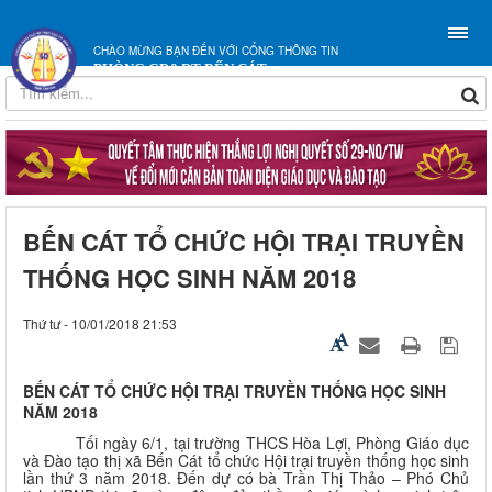
CHÀO MỪNG BẠN ĐẾN VỚI CỔNG THÔNG TIN
PHÒNG GD&ĐT BẾN CÁT
BẾN CÁT TỔ CHỨC HỘI TRẠI TRUYỀN
THỐNG HỌC SINH NĂM 2018
Thứ tư - 10/01/2018 21:53
BẾN CÁT TỔ CHỨC HỘI TRẠI TRUYỀN THỐNG HỌC SINH
NĂM 2018
Tối ngày 6/1, tại trường THCS Hòa Lợi, Phòng Giáo dục
và Đào tạo thị xã Bến Cát tổ chức Hội trại truyền thống học sinh
lần thứ 3 năm 2018. Đến dự có bà Trần Thị Thảo – Phó Chủ