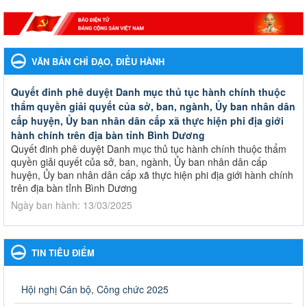
VĂN BẢN CHỈ ĐẠO, ĐIỀU HÀNH
Quyết đinh phê duyệt Danh mục thủ tục hành chính thuộc
thẩm quyền giải quyết của sở, ban, ngành, Ủy ban nhân dân
cấp huyện, Ủy ban nhân dân cấp xã thực hiện phi địa giới
hành chính trên địa bàn tỉnh Bình Dương
Quyết đinh phê duyệt Danh mục thủ tục hành chính thuộc thẩm
quyền giải quyết của sở, ban, ngành, Ủy ban nhân dân cấp
huyện, Ủy ban nhân dân cấp xã thực hiện phi địa giới hành chính
trên địa bàn tỉnh Bình Dương
Ngày ban hành: 13/03/2025
Kế hoạch Phổ biến, giáo dục pháp luật năm 2025 của ngành
Giáo dục và Đào tạo thành phố Bến Cát
TIN TIÊU ĐIỂM
Kế hoạch Phổ biến, giáo dục pháp luật năm 2025 của ngành
Giáo dục và Đào tạo thành phố Bến Cát
Ngày ban hành: 28/02/2025
Hội nghị Cán bộ, Công chức 2025