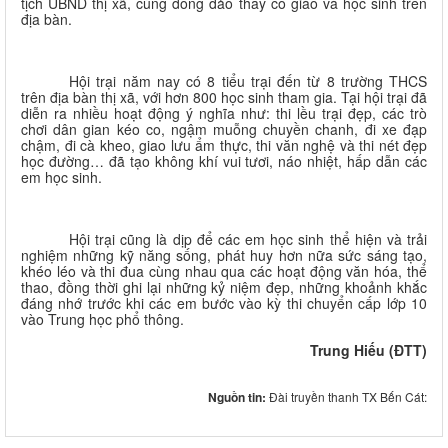
tịch UBND thị xã, cùng đông đảo thầy cô giáo và học sinh trên
địa bàn.
Hội trại năm nay có 8 tiểu trại đến từ 8 trường THCS
trên địa bàn thị xã, với hơn 800 học sinh tham gia. Tại hội trại đã
diễn ra nhiều hoạt động ý nghĩa như: thi lều trại đẹp, các trò
chơi dân gian kéo co, ngậm muỗng chuyền chanh, đi xe đạp
chậm, đi cà kheo, giao lưu ẩm thực, thi văn nghệ và thi nét đẹp
học đường… đã tạo không khí vui tươi, náo nhiệt, hấp dẫn các
em học sinh.
Hội trại cũng là dịp để các em học sinh thể hiện và trải
nghiệm những kỹ năng sống, phát huy hơn nữa sức sáng tạo,
khéo léo và thi đua cùng nhau qua các hoạt động văn hóa, thể
thao, đồng thời ghi lại những kỷ niệm đẹp, những khoảnh khắc
đáng nhớ trước khi các em bước vào kỳ thi chuyển cấp lớp 10
vào Trung học phổ thông.
Trung Hiếu (ĐTT)
Nguồn tin:
Đài truyền thanh TX Bến Cát: