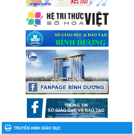
Kế hoạch Tổ chức Hội trại truyền thống học sinh thị xã Bến Cát
Lần thứ VIII, năm học 2023-2024
Ngày ban hành: 28/12/2023
Phối hợp rà soát nhu cầu tiêm vắc xin phòng Covid 19
Phối hợp rà soát nhu cầu tiêm vắc xin phòng Covid 19
Ngày ban hành: 22/11/2023
Phát động, triển khai Cuộc thi " An toàn giao thông cho nụ
cười ngày mai" dành cho học sinh và giáo viên trung học
năm học 2023-2024
Phát động, triển khai Cuộc thi " An toàn giao thông cho nụ cười
ngày mai" dành cho học sinh và giáo viên trung học năm học
2023-2024
Ngày ban hành: 22/11/2023
Nhắc nhỡ thực hiện thanh toán không dùng tiền mặt các
khoản thu trong nhà trường năm học 2023-2024 và các năm
tiếp theo
Nhắc nhỡ thực hiện thanh toán không dùng tiền mặt các khoản
thu trong nhà trường năm học 2023-2024 và các năm tiếp theo
TRUYỀN HÌNH GIÁO DỤC
Ngày ban hành: 27/09/2023