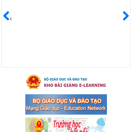
Ngày ban hành: 04/03/2024
Kế hoạch Triển khai công tác tuyên truyền, đảm bảo trật tự,
an toàn giao thông năm 2024 tại các cơ sở giáo dục trên địa
Trước
Sau
bàn thị xã Bến Cát
Kế hoạch Triển khai công tác tuyên truyền, đảm bảo trật tự, an
toàn giao thông năm 2024 tại các cơ sở giáo dục trên địa bàn thị
xã Bến Cát
Ngày ban hành: 04/03/2024
Kế hoạch thực hiện Chỉ thị số 16/CT-TTg ngày 27/05/2023
của Thủ tướng Chính phủ về tăng cường phòng ngừa, đấu
tranh tội phạm, vi phạm pháp luật liên quan đến hoạt động
tổ chức đánh bạc và đánh bạc
Kế hoạch thực hiện Chỉ thị số 16/CT-TTg ngày 27/05/2023 của
Thủ tướng Chính phủ về tăng cường phòng ngừa, đấu tranh tội
phạm, vi phạm pháp luật liên quan đến hoạt động tổ chức đánh
bạc và đánh bạc
Ngày ban hành: 04/03/2024
Kế hoạch Tổ chức Hội trại truyền thống học sinh thị xã Bến
Cát Lần thứ VIII, năm học 2023-2024