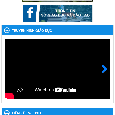
Nhắc nhỡ thực hiện thanh toán không dùng tiền mặt các
khoản thu trong nhà trường năm học 2023-2024 và các năm
tiếp theo
Nhắc nhỡ thực hiện thanh toán không dùng tiền mặt các khoản
thu trong nhà trường năm học 2023-2024 và các năm tiếp theo
TRUYỀN HÌNH GIÁO DỤC
Ngày ban hành: 27/09/2023
Hưởng ứng cuộc thi Tìm hiểu Luật Phòng, chống ma túy
Hưởng ứng cuộc thi Tìm hiểu Luật Phòng, chống ma túy
Ngày ban hành: 06/09/2023
Về việc thống kê, lập danh sách đề xuất học sinh nhận học
bổng, hỗ trợ của Chương trình "Tiếp sức đến trường" năm
học 2023-2024
Next
Về việc thống kê, lập danh sách đề xuất học sinh nhận học bổng,
hỗ trợ của Chương trình "Tiếp sức đến trường" năm học 2023-
2024
Ngày ban hành: 22/08/2023
Triển khai Kế hoạch Triển khai các hoạt động hưởng ứng
phong trào vệ sinh yêu nước nâng cao sức khỏe nhân dân
LIÊN KẾT WEBSITE