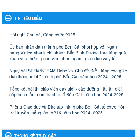
Kế hoạch Phổ biến, giáo dục pháp luật năm 2025 của ngành
Giáo dục và Đào tạo thành phố Bến Cát
TIN TIÊU ĐIỂM
Kế hoạch Phổ biến, giáo dục pháp luật năm 2025 của ngành
Giáo dục và Đào tạo thành phố Bến Cát
Ngày ban hành: 28/02/2025
Hội nghị Cán bộ, Công chức 2025
Quyết định công bố thủ tục hành chính bị bãi bỏ trong lĩnh
Ủy ban nhân dân thành phố Bến Cát phối hợp với Ngân
vực giáo dục đào tạo thuộc hệ giáo dục quốc dân và cơ sở
hàng Vietcombank chi nhánh Bắc Bình Dương trao tặng quà
giáo dục khác thuộc thẩm quyền giải quyết của Sở Giáo dục
xuân yêu thương cho viên chức ngành giáo dục và y tế
và Đào tạo, Ủy ban nhân dân cấp huyện
Ngày hội STEM/STEAM Robotics Chủ đề “Nền tảng cho giáo
Quyết định công bố thủ tục hành chính bị bãi bỏ trong lĩnh vực
dục thông minh” thành phố Bến Cát năm học 2024 - 2025
giáo dục đào tạo thuộc hệ giáo dục quốc dân và cơ sở giáo dục
khác thuộc thẩm quyền giải quyết của Sở Giáo dục và Đào tạo,
Ủy ban nhân dân cấp huyện
Tổng kết hội thị giáo viên dạy giỏi - cấp dưỡng nấu ăn giỏi
cấp học mầm non thành phố Bến Cát, năm học 2024-2025
Ngày ban hành: 30/09/2024
Phòng Giáo dục và Đào tạo thành phố Bến Cát tổ chức Hội
Hướng dẫn thực hiện nhiệm vụ giáo dục tiểu học năm học
trại truyền thống lần thứ IX năm học 2024- 2025
2024-2025
Hướng dẫn thực hiện nhiệm vụ giáo dục tiểu học năm học 2024-
2025
Ngày ban hành: 26/09/2024
THỐNG KÊ TRUY CẬP