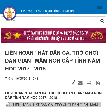
CHÀO MỪNG BẠN ĐẾN VỚI CỔNG THÔNG TIN
PHÒNG GD&ĐT BẾN CÁT
LIÊN HOAN “HÁT DÂN CA, TRÒ CHƠI
DÂN GIAN” MẦM NON CẤP TỈNH NĂM
HỌC 2017 - 2018
Thứ tư - 16/05/2018 16:41
LIÊN HOAN “HÁT DÂN CA, TRÒ CHƠI DÂN GIAN” MẦM NON
CẤP TỈNH NĂM HỌC 2017 - 2018