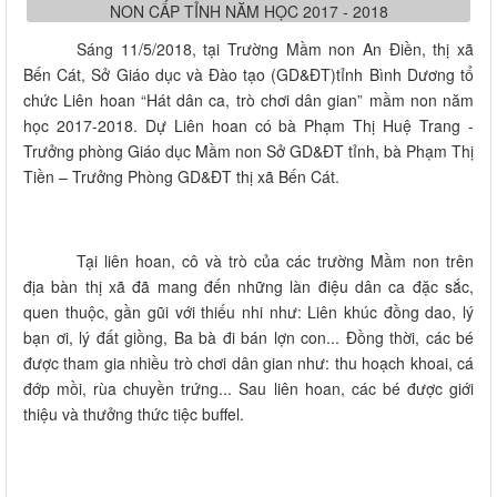
Sáng 11/5/2018, tại Trường Mầm non An Điền, thị xã
Bến Cát, Sở Giáo dục và Đào tạo (GD&ĐT)tỉnh Bình Dương tổ
chức Liên hoan “Hát dân ca, trò chơi dân gian” mầm non năm
học 2017-2018. Dự Liên hoan có bà Phạm Thị Huệ Trang -
Trưởng phòng Giáo dục Mầm non Sở GD&ĐT tỉnh, bà Phạm Thị
Tiền – Trưởng Phòng GD&ĐT thị xã Bến Cát.
Tại liên hoan, cô và trò của các trường Mầm non trên
địa bàn thị xã đã mang đến những làn điệu dân ca đặc sắc,
quen thuộc, gần gũi với thiếu nhi như: Liên khúc đồng dao, lý
bạn ơi, lý đất giồng, Ba bà đi bán lợn con... Đồng thời, các bé
được tham gia nhiều trò chơi dân gian như: thu hoạch khoai, cá
đớp mồi, rùa chuyền trứng... Sau liên hoan, các bé được giới
thiệu và thưởng thức tiệc buffel.