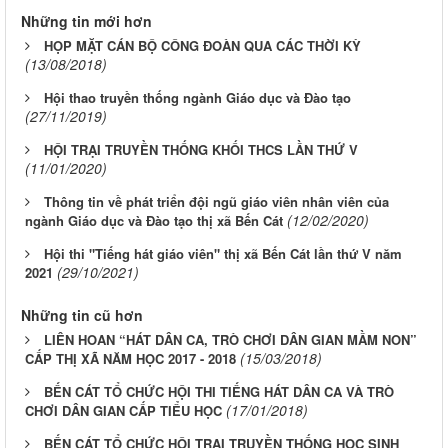
Những tin mới hơn
HỌP MẶT CÁN BỘ CÔNG ĐOÀN QUA CÁC THỜI KỲ
(13/08/2018)
Hội thao truyền thống ngành Giáo dục và Đào tạo
(27/11/2019)
HỘI TRẠI TRUYỀN THỐNG KHỐI THCS LẦN THỨ V
(11/01/2020)
Thông tin về phát triển đội ngũ giáo viên nhân viên của
(12/02/2020)
ngành Giáo dục và Đào tạo thị xã Bến Cát
Hội thi "Tiếng hát giáo viên" thị xã Bến Cát lần thứ V năm
(29/10/2021)
2021
Những tin cũ hơn
LIÊN HOAN “HÁT DÂN CA, TRÒ CHƠI DÂN GIAN MẦM NON”
(15/03/2018)
CẤP THỊ XÃ NĂM HỌC 2017 - 2018
BẾN CÁT TỔ CHỨC HỘI THI TIẾNG HÁT DÂN CA VÀ TRÒ
(17/01/2018)
CHƠI DÂN GIAN CẤP TIỂU HỌC
BẾN CÁT TỔ CHỨC HỘI TRẠI TRUYỀN THỐNG HỌC SINH