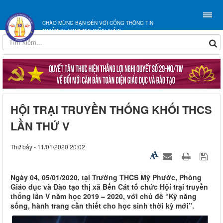
CHÀO MỪNG BẠN ĐẾN VỚI CỔNG THÔNG TIN
PHÒNG GD&ĐT BẾN CÁT
HỘI TRẠI TRUYỀN THỐNG KHỐI THCS
LẦN THỨ V
Thứ bảy - 11/01/2020 20:02
Ngày 04, 05/01/2020, tại Trường THCS Mỹ Phước, Phòng
Giáo dục và Đào tạo thị xã Bến Cát tổ chức Hội trại truyền
thống lần V năm học 2019 – 2020, với chủ đề “Kỹ năng
sống, hành trang cần thiết cho học sinh thời kỳ mới”.