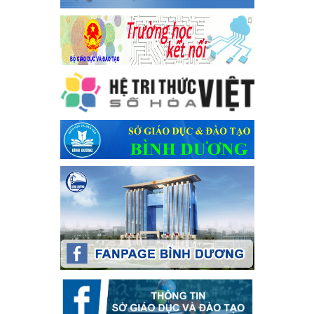
Kế hoạch Tổ chức Hội trại truyền thống học sinh thị xã Bến
Cát Lần thứ VIII, năm học 2023-2024
Kế hoạch Tổ chức Hội trại truyền thống học sinh thị xã Bến Cát
Lần thứ VIII, năm học 2023-2024
Ngày ban hành: 28/12/2023
Phối hợp rà soát nhu cầu tiêm vắc xin phòng Covid 19
Phối hợp rà soát nhu cầu tiêm vắc xin phòng Covid 19
Ngày ban hành: 22/11/2023
Phát động, triển khai Cuộc thi " An toàn giao thông cho nụ
cười ngày mai" dành cho học sinh và giáo viên trung học
năm học 2023-2024
Phát động, triển khai Cuộc thi " An toàn giao thông cho nụ cười
ngày mai" dành cho học sinh và giáo viên trung học năm học
2023-2024
Ngày ban hành: 22/11/2023
Nhắc nhỡ thực hiện thanh toán không dùng tiền mặt các
khoản thu trong nhà trường năm học 2023-2024 và các năm
tiếp theo