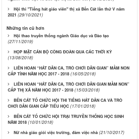
Hội thi "Tiếng hát giáo viên" thị xã Bến Cát lần thứ V năm
(29/10/2021)
2021
Những tin cũ hơn
Hội thao truyền thống ngành Giáo dục và Đào tạo
(27/11/2019)
HỌP MẶT CÁN BỘ CÔNG ĐOÀN QUA CÁC THỜI KỲ
(13/08/2018)
LIÊN HOAN “HÁT DÂN CA, TRÒ CHƠI DÂN GIAN” MẦM NON
(16/05/2018)
CẤP TỈNH NĂM HỌC 2017 - 2018
LIÊN HOAN “HÁT DÂN CA, TRÒ CHƠI DÂN GIAN MẦM NON”
(15/03/2018)
CẤP THỊ XÃ NĂM HỌC 2017 - 2018
BẾN CÁT TỔ CHỨC HỘI THI TIẾNG HÁT DÂN CA VÀ TRÒ
(17/01/2018)
CHƠI DÂN GIAN CẤP TIỂU HỌC
BẾN CÁT TỔ CHỨC HỘI TRẠI TRUYỀN THỐNG HỌC SINH
(10/01/2018)
NĂM 2018
(21/10/2017)
Nữ nhà giáo giỏi việc trường, đảm việc nhà