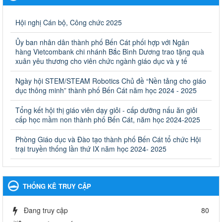
Giáo dục và Đào tạo thành phố Bến Cát
Ngày ban hành: 28/02/2025
Hội nghị Cán bộ, Công chức 2025
Quyết định công bố thủ tục hành chính bị bãi bỏ trong lĩnh
Ủy ban nhân dân thành phố Bến Cát phối hợp với Ngân
vực giáo dục đào tạo thuộc hệ giáo dục quốc dân và cơ sở
hàng Vietcombank chi nhánh Bắc Bình Dương trao tặng quà
giáo dục khác thuộc thẩm quyền giải quyết của Sở Giáo dục
xuân yêu thương cho viên chức ngành giáo dục và y tế
và Đào tạo, Ủy ban nhân dân cấp huyện
Ngày hội STEM/STEAM Robotics Chủ đề “Nền tảng cho giáo
Quyết định công bố thủ tục hành chính bị bãi bỏ trong lĩnh vực
dục thông minh” thành phố Bến Cát năm học 2024 - 2025
giáo dục đào tạo thuộc hệ giáo dục quốc dân và cơ sở giáo dục
khác thuộc thẩm quyền giải quyết của Sở Giáo dục và Đào tạo,
Ủy ban nhân dân cấp huyện
Tổng kết hội thị giáo viên dạy giỏi - cấp dưỡng nấu ăn giỏi
cấp học mầm non thành phố Bến Cát, năm học 2024-2025
Ngày ban hành: 30/09/2024
Phòng Giáo dục và Đào tạo thành phố Bến Cát tổ chức Hội
Hướng dẫn thực hiện nhiệm vụ giáo dục tiểu học năm học
trại truyền thống lần thứ IX năm học 2024- 2025
2024-2025
Hướng dẫn thực hiện nhiệm vụ giáo dục tiểu học năm học 2024-
2025
Ngày ban hành: 26/09/2024
THỐNG KÊ TRUY CẬP
Tổ chức các hoạt động hè cho học sinh năm 2024
Đang truy cập
80
Tổ chức các hoạt động hè cho học sinh năm 2024