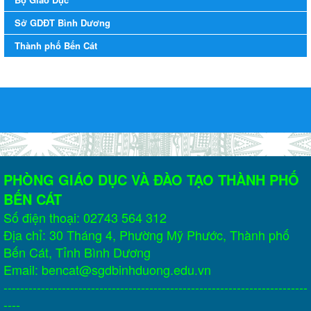
Khẩn trương triển khai các biện pháp tăng cường công tác
Sở GDĐT Bình Dương
phòng, chống bệnh tay chân miệng trong các cơ sở giáo
Thành phố Bến Cát
dục mầm non, trường mẫu giáo, trường tiểu học
Khẩn trương triển khai các biện pháp tăng cường công tác phòng,
chống bệnh tay chân miệng trong các cơ sở giáo dục mầm non,
trường mẫu giáo, trường tiểu học
Ngày ban hành: 02/08/2023
Kế hoạch Tổ chức tập huấn, bồi dường công tác đảm bảo
vệ sinh an toàn thực phẩm tại các cơ sở giáo dục trên địa
bàn thị xã Bến Cát năm 2023
PHÒNG GIÁO DỤC VÀ ĐÀO TẠO THÀNH PHỐ
Kế hoạch Tổ chức tập huấn, bồi dường công tác đảm bảo vệ sinh
an toàn thực phẩm tại các cơ sở giáo dục trên địa bàn thị xã Bến
BẾN CÁT
Cát năm 2023
Số điện thoại: 02743 564 312
Ngày ban hành: 31/07/2023
Địa chỉ: 30 Tháng 4, Phường Mỹ Phước, Thành phố
Phát động tham gia cuộc thi "Tìm hiểu Luật Phòng, chống
Bến Cát, Tỉnh Bình Dương
ma túy"
Email: bencat@sgdbinhduong.edu.vn
Phát động tham gia cuộc thi "Tìm hiểu Luật Phòng, chống ma
-------------------------------------------------------------------------
túy"
----
Ngày ban hành: 12/07/2023