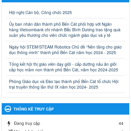
Giáo dục và Đào tạo thành phố Bến Cát
Ngày ban hành: 28/02/2025
Hội nghị Cán bộ, Công chức 2025
Quyết định công bố thủ tục hành chính bị bãi bỏ trong lĩnh
Ủy ban nhân dân thành phố Bến Cát phối hợp với Ngân
vực giáo dục đào tạo thuộc hệ giáo dục quốc dân và cơ sở
hàng Vietcombank chi nhánh Bắc Bình Dương trao tặng quà
giáo dục khác thuộc thẩm quyền giải quyết của Sở Giáo dục
xuân yêu thương cho viên chức ngành giáo dục và y tế
và Đào tạo, Ủy ban nhân dân cấp huyện
Ngày hội STEM/STEAM Robotics Chủ đề “Nền tảng cho giáo
Quyết định công bố thủ tục hành chính bị bãi bỏ trong lĩnh vực
dục thông minh” thành phố Bến Cát năm học 2024 - 2025
giáo dục đào tạo thuộc hệ giáo dục quốc dân và cơ sở giáo dục
khác thuộc thẩm quyền giải quyết của Sở Giáo dục và Đào tạo,
Ủy ban nhân dân cấp huyện
Tổng kết hội thị giáo viên dạy giỏi - cấp dưỡng nấu ăn giỏi
cấp học mầm non thành phố Bến Cát, năm học 2024-2025
Ngày ban hành: 30/09/2024
Phòng Giáo dục và Đào tạo thành phố Bến Cát tổ chức Hội
Hướng dẫn thực hiện nhiệm vụ giáo dục tiểu học năm học
trại truyền thống lần thứ IX năm học 2024- 2025
2024-2025
Hướng dẫn thực hiện nhiệm vụ giáo dục tiểu học năm học 2024-
2025
Ngày ban hành: 26/09/2024
THỐNG KÊ TRUY CẬP
Tổ chức các hoạt động hè cho học sinh năm 2024
Đang truy cập
44
Tổ chức các hoạt động hè cho học sinh năm 2024
Ngày ban hành: 24/05/2024