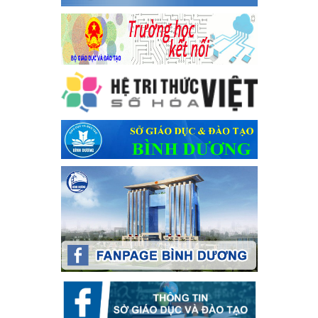
Kế hoạch Tổ chức Hội trại truyền thống học sinh thị xã Bến
Cát Lần thứ VIII, năm học 2023-2024
Kế hoạch Tổ chức Hội trại truyền thống học sinh thị xã Bến Cát
Lần thứ VIII, năm học 2023-2024
Ngày ban hành: 28/12/2023
Phối hợp rà soát nhu cầu tiêm vắc xin phòng Covid 19
Phối hợp rà soát nhu cầu tiêm vắc xin phòng Covid 19
Ngày ban hành: 22/11/2023
Phát động, triển khai Cuộc thi " An toàn giao thông cho nụ
cười ngày mai" dành cho học sinh và giáo viên trung học
năm học 2023-2024
Phát động, triển khai Cuộc thi " An toàn giao thông cho nụ cười
ngày mai" dành cho học sinh và giáo viên trung học năm học
2023-2024
Ngày ban hành: 22/11/2023
Nhắc nhỡ thực hiện thanh toán không dùng tiền mặt các
khoản thu trong nhà trường năm học 2023-2024 và các năm
tiếp theo