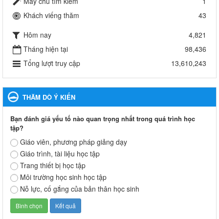
Máy chủ tìm kiếm
1
Khách viếng thăm
43
Tổ chức phong trào trồng cây xanh trong ngành Giáo dục
và Đào tạo năm 2024
Hôm nay
4,821
Tổ chức phong trào trồng cây xanh trong ngành Giáo dục và Đào
tạo năm 2024
Tháng hiện tại
98,436
Ngày ban hành: 16/05/2024
Tổng lượt truy cập
13,610,243
Thông báo về việc treo Quốc kỳ và nghỉ lễ kỉ niệm 49 năm
ngày Giải phóng hoàn toàn miền năm - thống nhất đất nước
THĂM DÒ Ý KIẾN
(30/4/1975-30/4/2024) và Quốc tế lao động 01/5
Thông báo về việc treo Quốc kỳ và nghỉ lễ kỉ niệm 49 năm ngày
Giải phóng hoàn toàn miền năm - thống nhất đất nước
Bạn đánh giá yếu tố nào quan trọng nhất trong quá trình học
(30/4/1975-30/4/2024) và Quốc tế lao động 01/5
tập?
Ngày ban hành: 24/04/2024
Giáo viên, phương pháp giảng dạy
Giáo trình, tài liệu học tập
Kế hoạch phổ biến. giáo dục pháp luật năm 2024 của ngành
Trang thiết bị học tập
Giáo dục và Đào tạo thị xã Bến Cát
Kế hoạch phổ biến. giáo dục pháp luật năm 2024 của ngành
Môi trường học sinh học tập
Giáo dục và Đào tạo thị xã Bến Cát
Nỗ lực, cố gắng của bản thân học sinh
Ngày ban hành: 08/03/2024
Hưởng ứng cuộc thi trực tuyến "Tìm hiểu Nghị quyết Trung