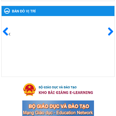
ương 8 Khoá XIII"
Hưởng ứng cuộc thi trực tuyến "Tìm hiểu Nghị quyết Trung ương
BẢN ĐỒ VỊ TRÍ
8 Khoá XIII"
Ngày ban hành: 04/03/2024
Kế hoạch Triển khai công tác tuyên truyền, đảm bảo trật tự,
an toàn giao thông năm 2024 tại các cơ sở giáo dục trên địa
Trước
Sau
bàn thị xã Bến Cát
Kế hoạch Triển khai công tác tuyên truyền, đảm bảo trật tự, an
toàn giao thông năm 2024 tại các cơ sở giáo dục trên địa bàn thị
xã Bến Cát
Ngày ban hành: 04/03/2024
Kế hoạch thực hiện Chỉ thị số 16/CT-TTg ngày 27/05/2023
của Thủ tướng Chính phủ về tăng cường phòng ngừa, đấu
tranh tội phạm, vi phạm pháp luật liên quan đến hoạt động
tổ chức đánh bạc và đánh bạc
Kế hoạch thực hiện Chỉ thị số 16/CT-TTg ngày 27/05/2023 của
Thủ tướng Chính phủ về tăng cường phòng ngừa, đấu tranh tội
phạm, vi phạm pháp luật liên quan đến hoạt động tổ chức đánh
bạc và đánh bạc
Ngày ban hành: 04/03/2024