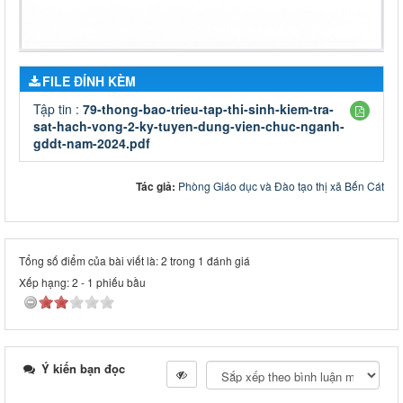
FILE ĐÍNH KÈM
Tập tin :
79-thong-bao-trieu-tap-thi-sinh-kiem-tra-
sat-hach-vong-2-ky-tuyen-dung-vien-chuc-nganh-
gddt-nam-2024.pdf
Tác giả:
Phòng Giáo dục và Đào tạo thị xã Bến Cát
Tổng số điểm của bài viết là: 2 trong 1 đánh giá
Xếp hạng:
2
-
1
phiếu bầu
Ý kiến bạn đọc