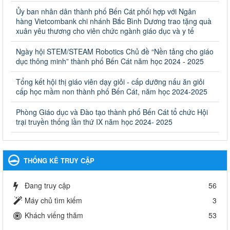
Quyết định công bố thủ tục hành chính bị bãi bỏ trong lĩnh
Ủy ban nhân dân thành phố Bến Cát phối hợp với Ngân
vực giáo dục đào tạo thuộc hệ giáo dục quốc dân và cơ sở
hàng Vietcombank chi nhánh Bắc Bình Dương trao tặng quà
giáo dục khác thuộc thẩm quyền giải quyết của Sở Giáo dục
xuân yêu thương cho viên chức ngành giáo dục và y tế
và Đào tạo, Ủy ban nhân dân cấp huyện
Ngày hội STEM/STEAM Robotics Chủ đề “Nền tảng cho giáo
Quyết định công bố thủ tục hành chính bị bãi bỏ trong lĩnh vực
dục thông minh” thành phố Bến Cát năm học 2024 - 2025
giáo dục đào tạo thuộc hệ giáo dục quốc dân và cơ sở giáo dục
khác thuộc thẩm quyền giải quyết của Sở Giáo dục và Đào tạo,
Ủy ban nhân dân cấp huyện
Tổng kết hội thị giáo viên dạy giỏi - cấp dưỡng nấu ăn giỏi
cấp học mầm non thành phố Bến Cát, năm học 2024-2025
Ngày ban hành: 30/09/2024
Phòng Giáo dục và Đào tạo thành phố Bến Cát tổ chức Hội
Hướng dẫn thực hiện nhiệm vụ giáo dục tiểu học năm học
trại truyền thống lần thứ IX năm học 2024- 2025
2024-2025
Hướng dẫn thực hiện nhiệm vụ giáo dục tiểu học năm học 2024-
2025
Ngày ban hành: 26/09/2024
THỐNG KÊ TRUY CẬP
Tổ chức các hoạt động hè cho học sinh năm 2024
Đang truy cập
56
Tổ chức các hoạt động hè cho học sinh năm 2024
Ngày ban hành: 24/05/2024
Máy chủ tìm kiếm
3
Khách viếng thăm
53
Tổ chức phong trào trồng cây xanh trong ngành Giáo dục
và Đào tạo năm 2024