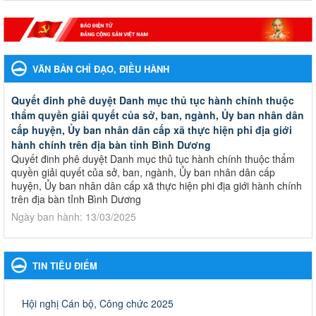
VĂN BẢN CHỈ ĐẠO, ĐIỀU HÀNH
Quyết đinh phê duyệt Danh mục thủ tục hành chính thuộc
thẩm quyền giải quyết của sở, ban, ngành, Ủy ban nhân dân
cấp huyện, Ủy ban nhân dân cấp xã thực hiện phi địa giới
hành chính trên địa bàn tỉnh Bình Dương
Quyết đinh phê duyệt Danh mục thủ tục hành chính thuộc thẩm
quyền giải quyết của sở, ban, ngành, Ủy ban nhân dân cấp
huyện, Ủy ban nhân dân cấp xã thực hiện phi địa giới hành chính
trên địa bàn tỉnh Bình Dương
Ngày ban hành: 13/03/2025
Kế hoạch Phổ biến, giáo dục pháp luật năm 2025 của ngành
Giáo dục và Đào tạo thành phố Bến Cát
TIN TIÊU ĐIỂM
Kế hoạch Phổ biến, giáo dục pháp luật năm 2025 của ngành
Giáo dục và Đào tạo thành phố Bến Cát
Ngày ban hành: 28/02/2025
Hội nghị Cán bộ, Công chức 2025