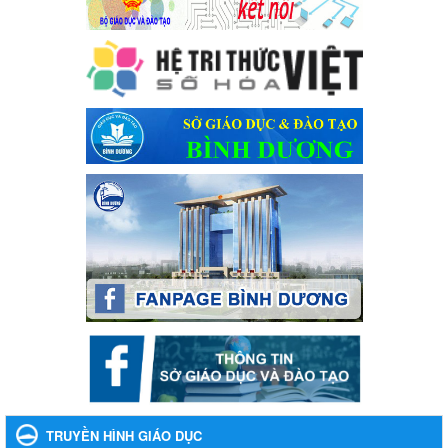
Kế hoạch Tổ chức Hội trại truyền thống học sinh thị xã Bến Cát
Lần thứ VIII, năm học 2023-2024
Ngày ban hành: 28/12/2023
Phối hợp rà soát nhu cầu tiêm vắc xin phòng Covid 19
Phối hợp rà soát nhu cầu tiêm vắc xin phòng Covid 19
Ngày ban hành: 22/11/2023
Phát động, triển khai Cuộc thi " An toàn giao thông cho nụ
cười ngày mai" dành cho học sinh và giáo viên trung học
năm học 2023-2024
Phát động, triển khai Cuộc thi " An toàn giao thông cho nụ cười
ngày mai" dành cho học sinh và giáo viên trung học năm học
2023-2024
Ngày ban hành: 22/11/2023
Nhắc nhỡ thực hiện thanh toán không dùng tiền mặt các
khoản thu trong nhà trường năm học 2023-2024 và các năm
tiếp theo
Nhắc nhỡ thực hiện thanh toán không dùng tiền mặt các khoản
thu trong nhà trường năm học 2023-2024 và các năm tiếp theo
TRUYỀN HÌNH GIÁO DỤC
Ngày ban hành: 27/09/2023