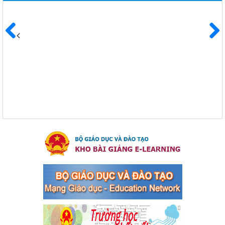
Ngày ban hành: 04/03/2024
Kế hoạch Triển khai công tác tuyên truyền, đảm bảo trật tự,
an toàn giao thông năm 2024 tại các cơ sở giáo dục trên địa
Trước
Sau
bàn thị xã Bến Cát
Kế hoạch Triển khai công tác tuyên truyền, đảm bảo trật tự, an
toàn giao thông năm 2024 tại các cơ sở giáo dục trên địa bàn thị
xã Bến Cát
Ngày ban hành: 04/03/2024
Kế hoạch thực hiện Chỉ thị số 16/CT-TTg ngày 27/05/2023
của Thủ tướng Chính phủ về tăng cường phòng ngừa, đấu
tranh tội phạm, vi phạm pháp luật liên quan đến hoạt động
tổ chức đánh bạc và đánh bạc
Kế hoạch thực hiện Chỉ thị số 16/CT-TTg ngày 27/05/2023 của
Thủ tướng Chính phủ về tăng cường phòng ngừa, đấu tranh tội
phạm, vi phạm pháp luật liên quan đến hoạt động tổ chức đánh
bạc và đánh bạc
Ngày ban hành: 04/03/2024
Kế hoạch Tổ chức Hội trại truyền thống học sinh thị xã Bến
Cát Lần thứ VIII, năm học 2023-2024