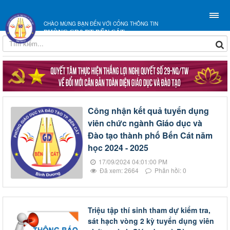
CHÀO MỪNG BẠN ĐẾN VỚI CỔNG THÔNG TIN
PHÒNG GD&ĐT BẾN CÁT
Công nhận kết quả tuyển dụng
viên chức ngành Giáo dục và
Đào tạo thành phố Bến Cát năm
học 2024 - 2025
17/09/2024 04:01:00 PM
Đã xem: 2664
Phản hồi: 0
Triệu tập thí sinh tham dự kiểm tra,
sát hạch vòng 2 kỳ tuyển dụng viên