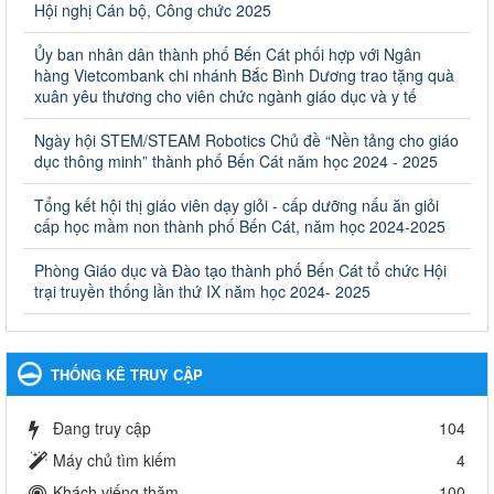
Ngày ban hành: 28/02/2025
Hội nghị Cán bộ, Công chức 2025
Quyết định công bố thủ tục hành chính bị bãi bỏ trong lĩnh
Ủy ban nhân dân thành phố Bến Cát phối hợp với Ngân
vực giáo dục đào tạo thuộc hệ giáo dục quốc dân và cơ sở
hàng Vietcombank chi nhánh Bắc Bình Dương trao tặng quà
giáo dục khác thuộc thẩm quyền giải quyết của Sở Giáo dục
xuân yêu thương cho viên chức ngành giáo dục và y tế
và Đào tạo, Ủy ban nhân dân cấp huyện
Ngày hội STEM/STEAM Robotics Chủ đề “Nền tảng cho giáo
Quyết định công bố thủ tục hành chính bị bãi bỏ trong lĩnh vực
dục thông minh” thành phố Bến Cát năm học 2024 - 2025
giáo dục đào tạo thuộc hệ giáo dục quốc dân và cơ sở giáo dục
khác thuộc thẩm quyền giải quyết của Sở Giáo dục và Đào tạo,
Ủy ban nhân dân cấp huyện
Tổng kết hội thị giáo viên dạy giỏi - cấp dưỡng nấu ăn giỏi
cấp học mầm non thành phố Bến Cát, năm học 2024-2025
Ngày ban hành: 30/09/2024
Phòng Giáo dục và Đào tạo thành phố Bến Cát tổ chức Hội
Hướng dẫn thực hiện nhiệm vụ giáo dục tiểu học năm học
trại truyền thống lần thứ IX năm học 2024- 2025
2024-2025
Hướng dẫn thực hiện nhiệm vụ giáo dục tiểu học năm học 2024-
2025
Ngày ban hành: 26/09/2024
THỐNG KÊ TRUY CẬP
Tổ chức các hoạt động hè cho học sinh năm 2024
Đang truy cập
104
Tổ chức các hoạt động hè cho học sinh năm 2024
Ngày ban hành: 24/05/2024
Máy chủ tìm kiếm
4
Khách viếng thăm
100