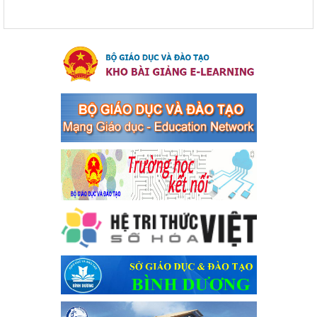
Cát Lần thứ VIII, năm học 2023-2024
Kế hoạch Tổ chức Hội trại truyền thống học sinh thị xã Bến Cát
Lần thứ VIII, năm học 2023-2024
Ngày ban hành: 28/12/2023
Phối hợp rà soát nhu cầu tiêm vắc xin phòng Covid 19
Phối hợp rà soát nhu cầu tiêm vắc xin phòng Covid 19
Ngày ban hành: 22/11/2023
Phát động, triển khai Cuộc thi " An toàn giao thông cho nụ
cười ngày mai" dành cho học sinh và giáo viên trung học
năm học 2023-2024
Phát động, triển khai Cuộc thi " An toàn giao thông cho nụ cười
ngày mai" dành cho học sinh và giáo viên trung học năm học
2023-2024
Ngày ban hành: 22/11/2023
Nhắc nhỡ thực hiện thanh toán không dùng tiền mặt các
khoản thu trong nhà trường năm học 2023-2024 và các năm
tiếp theo
Nhắc nhỡ thực hiện thanh toán không dùng tiền mặt các khoản
thu trong nhà trường năm học 2023-2024 và các năm tiếp theo