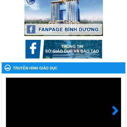
Ngày ban hành: 27/09/2023
Hưởng ứng cuộc thi Tìm hiểu Luật Phòng, chống ma túy
Hưởng ứng cuộc thi Tìm hiểu Luật Phòng, chống ma túy
Ngày ban hành: 06/09/2023
Về việc thống kê, lập danh sách đề xuất học sinh nhận học
bổng, hỗ trợ của Chương trình "Tiếp sức đến trường" năm
học 2023-2024
Về việc thống kê, lập danh sách đề xuất học sinh nhận học bổng,
hỗ trợ của Chương trình "Tiếp sức đến trường" năm học 2023-
TRUYỀN HÌNH GIÁO DỤC
2024
Ngày ban hành: 22/08/2023
Triển khai Kế hoạch Triển khai các hoạt động hưởng ứng
phong trào vệ sinh yêu nước nâng cao sức khỏe nhân dân
năm 2023
Triển khai Kế hoạch Triển khai các hoạt động hưởng ứng phong
trào vệ sinh yêu nước nâng cao sức khỏe nhân dân năm 2023
Ngày ban hành: 10/08/2023
Next
Khẩn trương triển khai các biện pháp tăng cường công tác