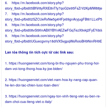
6. https://m.facebook.com/story.php?
story_fbid=pfbid05BfVr8yRXiE8nTfy7qoG2e95FsZrV2KpMW88j
7. https://m.facebook.com/story.php?
story_fbid=pfbid02SZCUeRxNw5g4HFjx69gnAryjugFBt61LLxtP5
8. https://m.facebook.com/story.php?
story_fbid=pfbid08vSt9fmABXYBYnAEZwFGqTezX9xkj2FyEYdsW
9. https://m.facebook.com/story.php?
story_fbid=pfbid0UGuecgvmy18diVXSvgpqWsRxioBH9NmRH9Ed
Lan tỏa thông tin tích cực từ các link sau:
1. https://huongsenviet.com/tong-bi-thu-nguyen-phu-trong-hoi-
dam-voi-tong-thong-hoa-ky-joe-biden/
2. https://huongsenviet.com/viet-nam-hoa-ky-nang-cap-quan-
he-len-doi-tac-chien-luoc-toan-dien/
3. https://huongsenviet.com/ngay-ton-vinh-tieng-viet-su-ben-re-
dam-choi-cua-tieng-viet-o-italy/