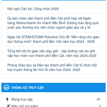
Giáo dục và Đào tạo thành phố Bến Cát
Ngày ban hành: 28/02/2025
Hội nghị Cán bộ, Công chức 2025
Quyết định công bố thủ tục hành chính bị bãi bỏ trong lĩnh
Ủy ban nhân dân thành phố Bến Cát phối hợp với Ngân
vực giáo dục đào tạo thuộc hệ giáo dục quốc dân và cơ sở
hàng Vietcombank chi nhánh Bắc Bình Dương trao tặng quà
giáo dục khác thuộc thẩm quyền giải quyết của Sở Giáo dục
xuân yêu thương cho viên chức ngành giáo dục và y tế
và Đào tạo, Ủy ban nhân dân cấp huyện
Ngày hội STEM/STEAM Robotics Chủ đề “Nền tảng cho giáo
Quyết định công bố thủ tục hành chính bị bãi bỏ trong lĩnh vực
dục thông minh” thành phố Bến Cát năm học 2024 - 2025
giáo dục đào tạo thuộc hệ giáo dục quốc dân và cơ sở giáo dục
khác thuộc thẩm quyền giải quyết của Sở Giáo dục và Đào tạo,
Ủy ban nhân dân cấp huyện
Tổng kết hội thị giáo viên dạy giỏi - cấp dưỡng nấu ăn giỏi
cấp học mầm non thành phố Bến Cát, năm học 2024-2025
Ngày ban hành: 30/09/2024
Phòng Giáo dục và Đào tạo thành phố Bến Cát tổ chức Hội
Hướng dẫn thực hiện nhiệm vụ giáo dục tiểu học năm học
trại truyền thống lần thứ IX năm học 2024- 2025
2024-2025
Hướng dẫn thực hiện nhiệm vụ giáo dục tiểu học năm học 2024-
2025
Ngày ban hành: 26/09/2024
THỐNG KÊ TRUY CẬP
Tổ chức các hoạt động hè cho học sinh năm 2024
Đang truy cập
61
Tổ chức các hoạt động hè cho học sinh năm 2024
Ngày ban hành: 24/05/2024
Máy chủ tìm kiếm
3