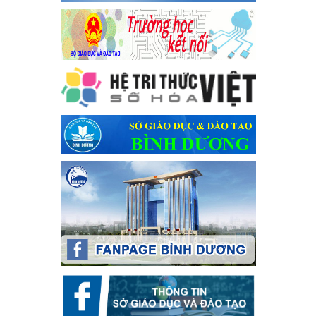
Kế hoạch Tổ chức Hội trại truyền thống học sinh thị xã Bến
Cát Lần thứ VIII, năm học 2023-2024
Kế hoạch Tổ chức Hội trại truyền thống học sinh thị xã Bến Cát
Lần thứ VIII, năm học 2023-2024
Ngày ban hành: 28/12/2023
Phối hợp rà soát nhu cầu tiêm vắc xin phòng Covid 19
Phối hợp rà soát nhu cầu tiêm vắc xin phòng Covid 19
Ngày ban hành: 22/11/2023
Phát động, triển khai Cuộc thi " An toàn giao thông cho nụ
cười ngày mai" dành cho học sinh và giáo viên trung học
năm học 2023-2024
Phát động, triển khai Cuộc thi " An toàn giao thông cho nụ cười
ngày mai" dành cho học sinh và giáo viên trung học năm học
2023-2024
Ngày ban hành: 22/11/2023
Nhắc nhỡ thực hiện thanh toán không dùng tiền mặt các
khoản thu trong nhà trường năm học 2023-2024 và các năm
tiếp theo