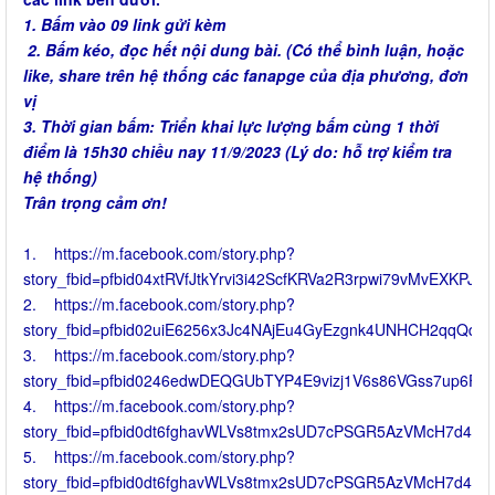
1. Bấm vào 09 link gửi kèm
2. Bấm kéo, đọc hết nội dung bài. (Có thể bình luận, hoặc
like, share trên hệ thống các fanapge của địa phương, đơn
vị
3. Thời gian bấm: Triển khai lực lượng bấm cùng 1 thời
điểm là 15h30 chiều nay 11/9/2023 (Lý do: hỗ trợ kiểm tra
hệ thống)
Trân trọng cảm ơn!
1. https://m.facebook.com/story.php?
story_fbid=pfbid04xtRVfJtkYrvi3i42ScfKRVa2R3rpwi79vMvEXKP
2. https://m.facebook.com/story.php?
story_fbid=pfbid02uiE6256x3Jc4NAjEu4GyEzgnk4UNHCH2qqQqu
3. https://m.facebook.com/story.php?
story_fbid=pfbid0246edwDEQGUbTYP4E9vizj1V6s86VGss7up6FW
4. https://m.facebook.com/story.php?
story_fbid=pfbid0dt6fghavWLVs8tmx2sUD7cPSGR5AzVMcH7d4U
5. https://m.facebook.com/story.php?
story_fbid=pfbid0dt6fghavWLVs8tmx2sUD7cPSGR5AzVMcH7d4U