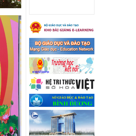
xã Bến Cát
Ngày ban hành: 08/03/2024
Hưởng ứng cuộc thi trực
tuyến "Tìm hiểu Nghị quyết
Trung ương 8 Khoá XIII"
Hưởng ứng cuộc thi trực tuyến
"Tìm hiểu Nghị quyết Trung
ương 8 Khoá XIII"
Ngày ban hành: 04/03/2024
Kế hoạch Triển khai công
tác tuyên truyền, đảm bảo
trật tự, an toàn giao thông
năm 2024 tại các cơ sở giáo
dục trên địa bàn thị xã Bến
Cát
Kế hoạch Triển khai công tác
tuyên truyền, đảm bảo trật tự,
an toàn giao thông năm 2024
tại các cơ sở giáo dục trên địa
bàn thị xã Bến Cát