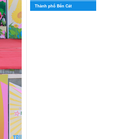
năm học 2023-2024
Thành phố Bến Cát
Kế hoạch Tổ chức Hội trại
truyền thống học sinh thị xã
Bến Cát Lần thứ VIII, năm học
2023-2024
Ngày ban hành: 28/12/2023
Phối hợp rà soát nhu cầu
tiêm vắc xin phòng Covid
19
Phối hợp rà soát nhu cầu tiêm
vắc xin phòng Covid 19
Ngày ban hành: 22/11/2023
Phát động, triển khai Cuộc
thi " An toàn giao thông
cho nụ cười ngày mai"
dành cho học sinh và giáo
viên trung học năm học
2023-2024
Phát động, triển khai Cuộc thi
" An toàn giao thông cho nụ