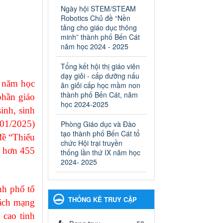
ngành Giáo dục và Đào tạo
Ngày hội STEM/STEAM
thành phố Bến Cát
Robotics Chủ đề “Nền
Ngày ban hành: 28/02/2025
tảng cho giáo dục thông
minh” thành phố Bến Cát
Quyết định công bố thủ tục
năm học 2024 - 2025
hành chính bị bãi bỏ trong
lĩnh vực giáo dục đào tạo
Tổng kết hội thị giáo viên
thuộc hệ giáo dục quốc
dạy giỏi - cấp dưỡng nấu
dân và cơ sở giáo dục khác
 năm học
ăn giỏi cấp học mầm non
thuộc thẩm quyền giải
thành phố Bến Cát, năm
phần giáo
quyết của Sở Giáo dục và
học 2024-2025
inh, sinh
Đào tạo, Ủy ban nhân dân
/01/2025)
Phòng Giáo dục và Đào
cấp huyện
tạo thành phố Bến Cát tổ
Quyết định công bố thủ tục
đề “Thiếu
chức Hội trại truyền
hành chính bị bãi bỏ trong lĩnh
a hơn 455
thống lần thứ IX năm học
vực giáo dục đào tạo thuộc hệ
2024- 2025
giáo dục quốc dân và cơ sở
giáo dục khác thuộc thẩm
quyền giải quyết của Sở Giáo
nh phố tổ
dục và Đào tạo, Ủy ban nhân
THỐNG KÊ TRUY CẬP
dân cấp huyện
cách mạng
Ngày ban hành: 30/09/2024
 cao tinh