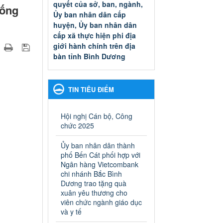
quyết của sở, ban, ngành,
hống
Ủy ban nhân dân cấp
huyện, Ủy ban nhân dân
cấp xã thực hiện phi địa
giới hành chính trên địa
bàn tỉnh Bình Dương
Quyết đinh phê duyệt Danh
mục thủ tục hành chính thuộc
thẩm quyền giải quyết của sở,
TIN TIÊU ĐIỂM
ban, ngành, Ủy ban nhân dân
cấp huyện, Ủy ban nhân dân
cấp xã thực hiện phi địa giới
Hội nghị Cán bộ, Công
hành chính trên địa bàn tỉnh
chức 2025
Bình Dương
Ngày ban hành: 13/03/2025
Ủy ban nhân dân thành
phố Bến Cát phối hợp với
Kế hoạch Phổ biến, giáo
Ngân hàng Vietcombank
dục pháp luật năm 2025 của
chi nhánh Bắc Bình
Dương trao tặng quà
ngành Giáo dục và Đào tạo
xuân yêu thương cho
thành phố Bến Cát
viên chức ngành giáo dục
Kế hoạch Phổ biến, giáo dục
và y tế
pháp luật năm 2025 của