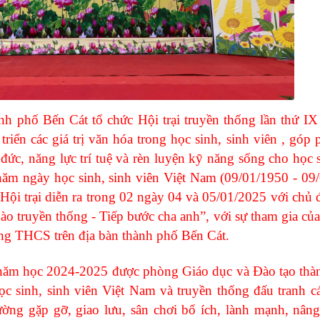
hố Bến Cát tổ chức Hội trại truyền thống lần thứ IX
iển các giá trị văn hóa trong học sinh, sinh viên , góp 
đức, năng lực trí tuệ và rèn luyện kỹ năng sống cho học s
ăm ngày học sinh, sinh viên Việt Nam (09/01/1950 - 09
ội trại diễn ra trong 02 ngày 04 và 05/01/2025 với chủ 
ào truyền thống - Tiếp bước cha anh”, với sự tham gia củ
ường THCS trên địa bàn thành phố Bến Cát.
ăm học 2024-2025 được phòng Giáo dục và Đào tạo thà
học sinh, sinh viên Việt Nam và truyền thống đấu tranh 
rường gặp gỡ, giao lưu, sân chơi bổ ích, lành mạnh, nâng