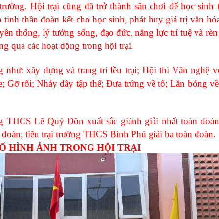
trường. Hội trại cũng đã trở thành sân chơi để học sinh t
 tinh thần đoàn kết cho học sinh, phát huy giá trị văn hó
yền thống, lý tưởng sống, đạo đức, năng lực trí tuệ và rè
ng qua các hoạt động trong hội trại.
hư: xây dựng và trang trí lều trại; Hội thi Văn nghệ v
 Gỡ rối; Nhảy dây tập thể; Đưa trứng về tổ; Lăn bóng về
 THCS Lê Quý Đôn xuất sắc giành giải nhất toàn đoàn; 
oàn; tiểu trại trường THCS Bình Phú giải ba toàn đoàn.
Ố HÌNH ẢNH TRONG HỘI TRẠI