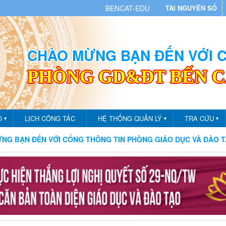
BENCAT-EDU
TÀI NGUYÊN SỐ
CHÀO MỪNG BẠN ĐẾN VỚI
PHÒNG GD&ĐT BẾN 
O
LỊCH CÔNG TÁC
HỆ THỐNG QUẢN LÝ
TRA CỨU
▼
▼
▼
G THÔNG TIN PHÒNG GIÁO DỤC VÀ ĐÀO TẠO THÀNH PHỐ BẾN 