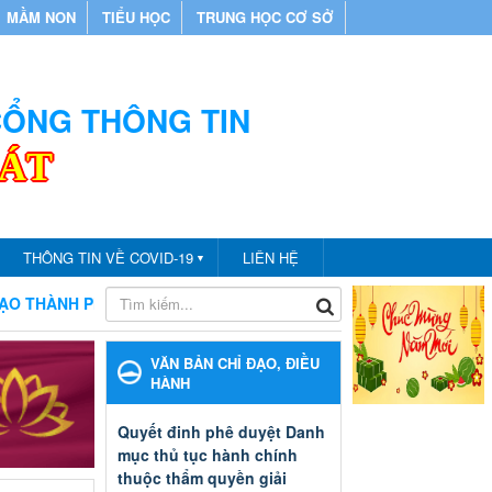
MẦM NON
TIỂU HỌC
TRUNG HỌC CƠ SỞ
 CỔNG THÔNG TIN
CÁT
THÔNG TIN VỀ COVID-19
LIÊN HỆ
▼
CÁT
CHÀO MỪNG BẠN ĐẾN VỚI CỔNG THÔNG TIN PHÒNG G
VĂN BẢN CHỈ ĐẠO, ĐIỀU
HÀNH
Quyết đinh phê duyệt Danh
mục thủ tục hành chính
thuộc thẩm quyền giải