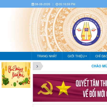
08-08-2026
|
05:17:02 PM
TRANG NHẤT
GIỚI THIỆU
CHỈ ĐẠ
▼
CHÀO MỪNG BẠN ĐẾN VỚI CỔN