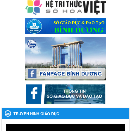
Ngày ban hành: 28/12/2023
Phối hợp rà soát nhu cầu tiêm vắc xin phòng Covid 19
Phối hợp rà soát nhu cầu tiêm vắc xin phòng Covid 19
Ngày ban hành: 22/11/2023
Phát động, triển khai Cuộc thi " An toàn giao thông cho nụ
cười ngày mai" dành cho học sinh và giáo viên trung học
năm học 2023-2024
Phát động, triển khai Cuộc thi " An toàn giao thông cho nụ cười
ngày mai" dành cho học sinh và giáo viên trung học năm học
2023-2024
Ngày ban hành: 22/11/2023
Nhắc nhỡ thực hiện thanh toán không dùng tiền mặt các
khoản thu trong nhà trường năm học 2023-2024 và các năm
tiếp theo
Nhắc nhỡ thực hiện thanh toán không dùng tiền mặt các khoản
thu trong nhà trường năm học 2023-2024 và các năm tiếp theo
TRUYỀN HÌNH GIÁO DỤC
Ngày ban hành: 27/09/2023
Hưởng ứng cuộc thi Tìm hiểu Luật Phòng, chống ma túy