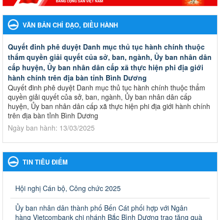
VĂN BẢN CHỈ ĐẠO, ĐIỀU HÀNH
Quyết đinh phê duyệt Danh mục thủ tục hành chính thuộc
thẩm quyền giải quyết của sở, ban, ngành, Ủy ban nhân dân
cấp huyện, Ủy ban nhân dân cấp xã thực hiện phi địa giới
hành chính trên địa bàn tỉnh Bình Dương
Quyết đinh phê duyệt Danh mục thủ tục hành chính thuộc thẩm
quyền giải quyết của sở, ban, ngành, Ủy ban nhân dân cấp
huyện, Ủy ban nhân dân cấp xã thực hiện phi địa giới hành chính
trên địa bàn tỉnh Bình Dương
Ngày ban hành: 13/03/2025
Kế hoạch Phổ biến, giáo dục pháp luật năm 2025 của ngành
Giáo dục và Đào tạo thành phố Bến Cát
TIN TIÊU ĐIỂM
Kế hoạch Phổ biến, giáo dục pháp luật năm 2025 của ngành
Giáo dục và Đào tạo thành phố Bến Cát
Ngày ban hành: 28/02/2025
Hội nghị Cán bộ, Công chức 2025
Quyết định công bố thủ tục hành chính bị bãi bỏ trong lĩnh
Ủy ban nhân dân thành phố Bến Cát phối hợp với Ngân
vực giáo dục đào tạo thuộc hệ giáo dục quốc dân và cơ sở
hàng Vietcombank chi nhánh Bắc Bình Dương trao tặng quà