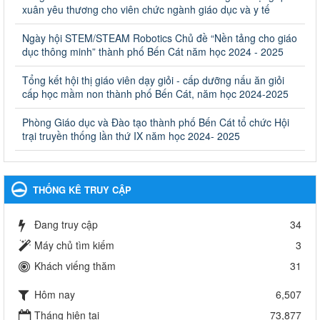
giáo dục khác thuộc thẩm quyền giải quyết của Sở Giáo dục
xuân yêu thương cho viên chức ngành giáo dục và y tế
và Đào tạo, Ủy ban nhân dân cấp huyện
Ngày hội STEM/STEAM Robotics Chủ đề “Nền tảng cho giáo
Quyết định công bố thủ tục hành chính bị bãi bỏ trong lĩnh vực
dục thông minh” thành phố Bến Cát năm học 2024 - 2025
giáo dục đào tạo thuộc hệ giáo dục quốc dân và cơ sở giáo dục
khác thuộc thẩm quyền giải quyết của Sở Giáo dục và Đào tạo,
Ủy ban nhân dân cấp huyện
Tổng kết hội thị giáo viên dạy giỏi - cấp dưỡng nấu ăn giỏi
cấp học mầm non thành phố Bến Cát, năm học 2024-2025
Ngày ban hành: 30/09/2024
Phòng Giáo dục và Đào tạo thành phố Bến Cát tổ chức Hội
Hướng dẫn thực hiện nhiệm vụ giáo dục tiểu học năm học
trại truyền thống lần thứ IX năm học 2024- 2025
2024-2025
Hướng dẫn thực hiện nhiệm vụ giáo dục tiểu học năm học 2024-
2025
Ngày ban hành: 26/09/2024
THỐNG KÊ TRUY CẬP
Tổ chức các hoạt động hè cho học sinh năm 2024
Đang truy cập
34
Tổ chức các hoạt động hè cho học sinh năm 2024
Ngày ban hành: 24/05/2024
Máy chủ tìm kiếm
3
Khách viếng thăm
31
Tổ chức phong trào trồng cây xanh trong ngành Giáo dục
và Đào tạo năm 2024
Hôm nay
6,507
Tổ chức phong trào trồng cây xanh trong ngành Giáo dục và Đào
tạo năm 2024
Tháng hiện tại
73,877