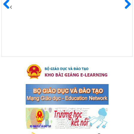
Kế hoạch Triển khai công tác tuyên truyền, đảm bảo trật tự,
an toàn giao thông năm 2024 tại các cơ sở giáo dục trên địa
Trước
Sau
bàn thị xã Bến Cát
Kế hoạch Triển khai công tác tuyên truyền, đảm bảo trật tự, an
toàn giao thông năm 2024 tại các cơ sở giáo dục trên địa bàn thị
xã Bến Cát
Ngày ban hành: 04/03/2024
Kế hoạch thực hiện Chỉ thị số 16/CT-TTg ngày 27/05/2023
của Thủ tướng Chính phủ về tăng cường phòng ngừa, đấu
tranh tội phạm, vi phạm pháp luật liên quan đến hoạt động
tổ chức đánh bạc và đánh bạc
Kế hoạch thực hiện Chỉ thị số 16/CT-TTg ngày 27/05/2023 của
Thủ tướng Chính phủ về tăng cường phòng ngừa, đấu tranh tội
phạm, vi phạm pháp luật liên quan đến hoạt động tổ chức đánh
bạc và đánh bạc
Ngày ban hành: 04/03/2024
Kế hoạch Tổ chức Hội trại truyền thống học sinh thị xã Bến
Cát Lần thứ VIII, năm học 2023-2024
Kế hoạch Tổ chức Hội trại truyền thống học sinh thị xã Bến Cát
Lần thứ VIII, năm học 2023-2024