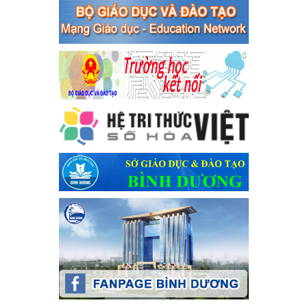
toàn giao thông năm 2024 tại các cơ sở giáo dục trên địa bàn thị
xã Bến Cát
Ngày ban hành: 04/03/2024
Kế hoạch thực hiện Chỉ thị số 16/CT-TTg ngày 27/05/2023
của Thủ tướng Chính phủ về tăng cường phòng ngừa, đấu
tranh tội phạm, vi phạm pháp luật liên quan đến hoạt động
tổ chức đánh bạc và đánh bạc
Kế hoạch thực hiện Chỉ thị số 16/CT-TTg ngày 27/05/2023 của
Thủ tướng Chính phủ về tăng cường phòng ngừa, đấu tranh tội
phạm, vi phạm pháp luật liên quan đến hoạt động tổ chức đánh
bạc và đánh bạc
Ngày ban hành: 04/03/2024
Kế hoạch Tổ chức Hội trại truyền thống học sinh thị xã Bến
Cát Lần thứ VIII, năm học 2023-2024
Kế hoạch Tổ chức Hội trại truyền thống học sinh thị xã Bến Cát
Lần thứ VIII, năm học 2023-2024
Ngày ban hành: 28/12/2023
Phối hợp rà soát nhu cầu tiêm vắc xin phòng Covid 19
Phối hợp rà soát nhu cầu tiêm vắc xin phòng Covid 19