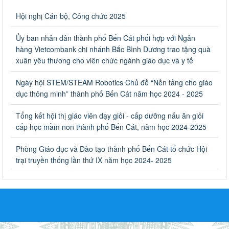
Về việc thống kê, lập danh sách đề xuất học sinh nhận học
Hội nghị Cán bộ, Công chức 2025
bổng, hỗ trợ của Chương trình "Tiếp sức đến trường" năm
học 2023-2024
Ủy ban nhân dân thành phố Bến Cát phối hợp với Ngân
Về việc thống kê, lập danh sách đề xuất học sinh nhận học bổng,
hàng Vietcombank chi nhánh Bắc Bình Dương trao tặng quà
hỗ trợ của Chương trình "Tiếp sức đến trường" năm học 2023-
xuân yêu thương cho viên chức ngành giáo dục và y tế
2024
Ngày ban hành: 22/08/2023
Ngày hội STEM/STEAM Robotics Chủ đề “Nền tảng cho giáo
dục thông minh” thành phố Bến Cát năm học 2024 - 2025
Triển khai Kế hoạch Triển khai các hoạt động hưởng ứng
phong trào vệ sinh yêu nước nâng cao sức khỏe nhân dân
Tổng kết hội thị giáo viên dạy giỏi - cấp dưỡng nấu ăn giỏi
năm 2023
cấp học mầm non thành phố Bến Cát, năm học 2024-2025
Triển khai Kế hoạch Triển khai các hoạt động hưởng ứng phong
trào vệ sinh yêu nước nâng cao sức khỏe nhân dân năm 2023
Phòng Giáo dục và Đào tạo thành phố Bến Cát tổ chức Hội
Ngày ban hành: 10/08/2023
trại truyền thống lần thứ IX năm học 2024- 2025
Khẩn trương triển khai các biện pháp tăng cường công tác
phòng, chống bệnh tay chân miệng trong các cơ sở giáo
dục mầm non, trường mẫu giáo, trường tiểu học
Khẩn trương triển khai các biện pháp tăng cường công tác phòng,
chống bệnh tay chân miệng trong các cơ sở giáo dục mầm non,
trường mẫu giáo, trường tiểu học