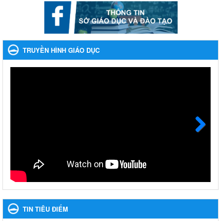
Ngày ban hành: 22/11/2023
Phát động, triển khai Cuộc thi " An toàn giao thông cho nụ
cười ngày mai" dành cho học sinh và giáo viên trung học
TRUYỀN HÌNH GIÁO DỤC
năm học 2023-2024
Phát động, triển khai Cuộc thi " An toàn giao thông cho nụ cười
ngày mai" dành cho học sinh và giáo viên trung học năm học
2023-2024
Ngày ban hành: 22/11/2023
Nhắc nhỡ thực hiện thanh toán không dùng tiền mặt các
khoản thu trong nhà trường năm học 2023-2024 và các năm
tiếp theo
Next
Nhắc nhỡ thực hiện thanh toán không dùng tiền mặt các khoản
thu trong nhà trường năm học 2023-2024 và các năm tiếp theo
Ngày ban hành: 27/09/2023
Hưởng ứng cuộc thi Tìm hiểu Luật Phòng, chống ma túy
Hưởng ứng cuộc thi Tìm hiểu Luật Phòng, chống ma túy
TIN TIÊU ĐIỂM
Ngày ban hành: 06/09/2023