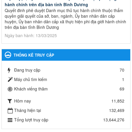
hành chính trên địa bàn tỉnh Bình Dương
Quyết đinh phê duyệt Danh mục thủ tục hành chính thuộc thẩm
quyền giải quyết của sở, ban, ngành, Ủy ban nhân dân cấp
huyện, Ủy ban nhân dân cấp xã thực hiện phi địa giới hành chính
trên địa bàn tỉnh Bình Dương
Ngày ban hành: 13/03/2025
Kế hoạch Phổ biến, giáo dục pháp luật năm 2025 của ngành
Giáo dục và Đào tạo thành phố Bến Cát
THỐNG KÊ TRUY CẬP
Kế hoạch Phổ biến, giáo dục pháp luật năm 2025 của ngành
Giáo dục và Đào tạo thành phố Bến Cát
Đang truy cập
70
Ngày ban hành: 28/02/2025
Máy chủ tìm kiếm
1
Quyết định công bố thủ tục hành chính bị bãi bỏ trong lĩnh
Khách viếng thăm
69
vực giáo dục đào tạo thuộc hệ giáo dục quốc dân và cơ sở
giáo dục khác thuộc thẩm quyền giải quyết của Sở Giáo dục
Hôm nay
11,852
và Đào tạo, Ủy ban nhân dân cấp huyện
Quyết định công bố thủ tục hành chính bị bãi bỏ trong lĩnh vực
Tháng hiện tại
132,469
giáo dục đào tạo thuộc hệ giáo dục quốc dân và cơ sở giáo dục
Tổng lượt truy cập
13,644,276
khác thuộc thẩm quyền giải quyết của Sở Giáo dục và Đào tạo,
Ủy ban nhân dân cấp huyện