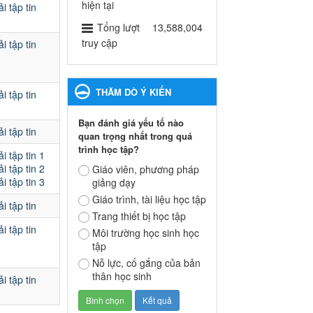
ngành Giáo dục và Đào tạo
hiện tại
i tập tin
thành phố Bến Cát
Tổng lượt
13,588,004
Ngày ban hành: 28/02/2025
truy cập
i tập tin
Quyết định công bố thủ tục
hành chính bị bãi bỏ trong
THĂM DÒ Ý KIẾN
i tập tin
lĩnh vực giáo dục đào tạo
thuộc hệ giáo dục quốc
Bạn đánh giá yếu tố nào
dân và cơ sở giáo dục khác
i tập tin
quan trọng nhất trong quá
thuộc thẩm quyền giải
trình học tập?
quyết của Sở Giáo dục và
i tập tin 1
i tập tin 2
Đào tạo, Ủy ban nhân dân
Giáo viên, phương pháp
i tập tin 3
giảng dạy
cấp huyện
Quyết định công bố thủ tục
Giáo trình, tài liệu học tập
i tập tin
hành chính bị bãi bỏ trong lĩnh
Trang thiết bị học tập
vực giáo dục đào tạo thuộc hệ
i tập tin
Môi trường học sinh học
giáo dục quốc dân và cơ sở
tập
giáo dục khác thuộc thẩm
Nỗ lực, cố gắng của bản
quyền giải quyết của Sở Giáo
thân học sinh
dục và Đào tạo, Ủy ban nhân
i tập tin
dân cấp huyện
Ngày ban hành: 30/09/2024