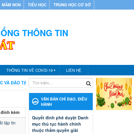
MẦM NON
TIỂU HỌC
TRUNG HỌC CƠ SỞ
 CỔNG THÔNG TIN
CÁT
THÔNG TIN VỀ COVID-19
LIÊN HỆ
▼
ÀO TẠO THÀNH PHỐ BẾN CÁT
CHÀO MỪNG BẠN ĐẾN VỚI C
VĂN BẢN CHỈ ĐẠO, ĐIỀU
HÀNH
e đính kèm
Quyết đinh phê duyệt Danh
i tập tin
mục thủ tục hành chính
thuộc thẩm quyền giải