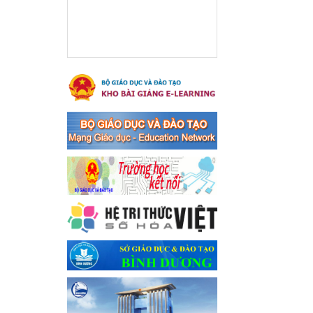
Ngày ban hành: 16/05/2024
Thông báo về việc treo
Quốc kỳ và nghỉ lễ kỉ niệm
49 năm ngày Giải phóng
hoàn toàn miền năm -
thống nhất đất nước
(30/4/1975-30/4/2024) và
Quốc tế lao động 01/5
Thông báo về việc treo Quốc
kỳ và nghỉ lễ kỉ niệm 49 năm
ngày Giải phóng hoàn toàn
miền năm - thống nhất đất
nước (30/4/1975-30/4/2024)
và Quốc tế lao động 01/5
Ngày ban hành: 24/04/2024
Kế hoạch phổ biến. giáo
dục pháp luật năm 2024 của
ngành Giáo dục và Đào tạo
thị xã Bến Cát
Kế hoạch phổ biến. giáo dục