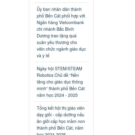
an toàn giao thông năm 2024
tại các cơ sở giáo dục trên địa
Ủy ban nhân dân thành
bàn thị xã Bến Cát
phố Bến Cát phối hợp với
Ngày ban hành: 04/03/2024
Ngân hàng Vietcombank
chi nhánh Bắc Bình
Kế hoạch thực hiện Chỉ thị
Dương trao tặng quà
số 16/CT-TTg ngày
xuân yêu thương cho
27/05/2023 của Thủ tướng
viên chức ngành giáo dục
Chính phủ về tăng cường
và y tế
phòng ngừa, đấu tranh tội
phạm, vi phạm pháp luật
Ngày hội STEM/STEAM
liên quan đến hoạt động tổ
Robotics Chủ đề “Nền
chức đánh bạc và đánh bạc
tảng cho giáo dục thông
Kế hoạch thực hiện Chỉ thị số
minh” thành phố Bến Cát
16/CT-TTg ngày 27/05/2023
của Thủ tướng Chính phủ về
năm học 2024 - 2025
tăng cường phòng ngừa, đấu
tranh tội phạm, vi phạm pháp
Tổng kết hội thị giáo viên
luật liên quan đến hoạt động
dạy giỏi - cấp dưỡng nấu
tổ chức đánh bạc và đánh bạc
ăn giỏi cấp học mầm non
Ngày ban hành: 04/03/2024
thành phố Bến Cát, năm
học 2024-2025