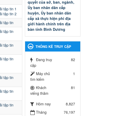
quyết của sở, ban, ngành,
Ủy ban nhân dân cấp
i tập tin 1
huyện, Ủy ban nhân dân
i tập tin 2
cấp xã thực hiện phi địa
i tập tin
giới hành chính trên địa
bàn tỉnh Bình Dương
i tập tin
Quyết đinh phê duyệt Danh
mục thủ tục hành chính thuộc
thẩm quyền giải quyết của sở,
i tập tin
THỐNG KÊ TRUY CẬP
ban, ngành, Ủy ban nhân dân
cấp huyện, Ủy ban nhân dân
i tập tin
cấp xã thực hiện phi địa giới
Đang truy
82
hành chính trên địa bàn tỉnh
cập
Bình Dương
Máy chủ
1
Ngày ban hành: 13/03/2025
i tập tin
tìm kiếm
Kế hoạch Phổ biến, giáo
Khách
81
i tập tin
dục pháp luật năm 2025 của
viếng thăm
ngành Giáo dục và Đào tạo
thành phố Bến Cát
Hôm nay
8,827
i tập tin
Kế hoạch Phổ biến, giáo dục
Tháng
76,197
pháp luật năm 2025 của