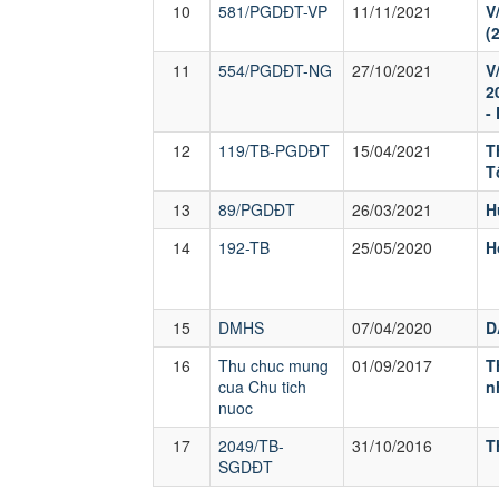
10
581/PGDĐT-VP
11/11/2021
V
(
11
554/PGDĐT-NG
27/10/2021
V
2
-
12
119/TB-PGDĐT
15/04/2021
T
T
13
89/PGDĐT
26/03/2021
H
14
192-TB
25/05/2020
H
15
DMHS
07/04/2020
D
16
Thu chuc mung
01/09/2017
T
cua Chu tich
n
nuoc
17
2049/TB-
31/10/2016
T
SGDĐT