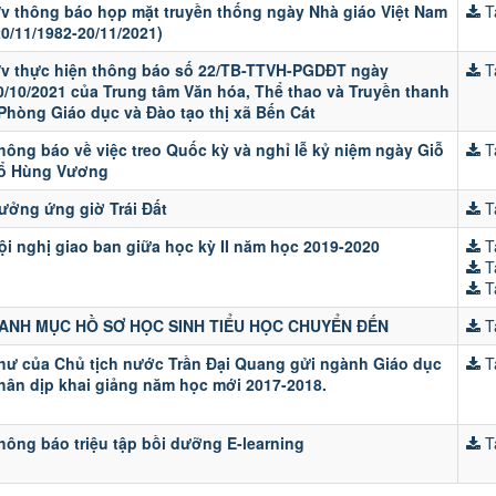
/v thông báo họp mặt truyền thống ngày Nhà giáo Việt Nam
Tả
20/11/1982-20/11/2021)
/v thực hiện thông báo số 22/TB-TTVH-PGDĐT ngày
Tả
0/10/2021 của Trung tâm Văn hóa, Thể thao và Truyền thanh
 Phòng Giáo dục và Đào tạo thị xã Bến Cát
hông báo về việc treo Quốc kỳ và nghỉ lễ kỷ niệm ngày Giỗ
Tả
ổ Hùng Vương
ưởng ứng giờ Trái Đất
Tả
ội nghị giao ban giữa học kỳ II năm học 2019-2020
Tả
Tả
Tả
ANH MỤC HỒ SƠ HỌC SINH TIỂU HỌC CHUYỂN ĐẾN
Tả
hư của Chủ tịch nước Trần Đại Quang gửi ngành Giáo dục
Tả
hân dịp khai giảng năm học mới 2017-2018.
hông báo triệu tập bồi dưỡng E-learning
Tả