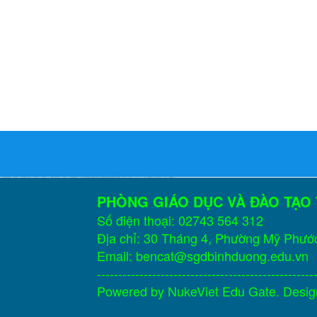
PHÒNG GIÁO DỤC VÀ ĐÀO TẠO
Số điện thoại: 02743 564 312
Địa chỉ: 30 Tháng 4, Phường Mỹ Phướ
Email: bencat@sgdbinhduong.edu.vn
---------------------------------------------------
Powered by
NukeViet Edu Gate
. Desi