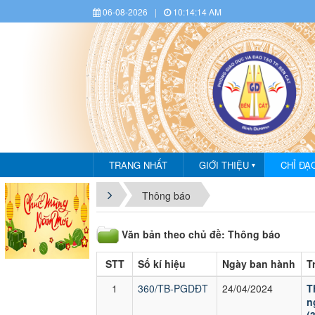
06-08-2026
|
10:14:14 AM
TRANG NHẤT
GIỚI THIỆU
CHỈ ĐẠ
▼
CHÀO
Thông báo
Văn bản theo chủ đề: Thông báo
STT
Số kí hiệu
Ngày ban hành
T
1
360/TB-PGDĐT
24/04/2024
T
n