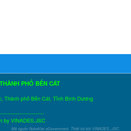
 THÀNH PHỐ BẾN CÁT
c, Thành phố Bến Cát, Tỉnh Bình Dương
--------------------------
gn by
VINADES.JSC
Mã nguồn
NukeViet eGovernment
. Thiết kê bởi
VINADES.,JSC
.