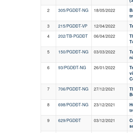
(
2
305/PGDĐT-NG
18/05/2022
B
t
3
215/PGDĐT-VP
12/04/2022
T
4
202/TB-PGDĐT
06/04/2022
T
T
5
150/PGDĐT-NG
03/03/2022
T
n
6
93/PGDĐT-NG
26/01/2022
T
v
C
7
706/PGDĐT-NG
27/12/2021
T
B
8
698/PGDĐT-NG
23/12/2021
H
t
9
629/PGDĐT
03/12/2021
C
s