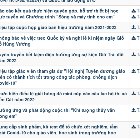
30/4/1975-30/4/2024) và Quốc tế lao động 01/5
áo cáo kết quả thực hiện quyên góp, hỗ trợ thiết bị học
Tả
rực tuyến và Chương trình “Sóng và máy tính cho em”
Tả
riệu tập cuộc họp giao ban hiệu trường năm 2021-2022
Tả
hông báo về việc treo Quốc kỳ và nghỉ lễ kỉ niệm ngày Giỗ
Tả
ổ Hùng Vương
uyên truyền tiết kiệm điện hưởng ứng sự kiện Giờ Trái đất
Tả
ăm 2022
riệu tập giáo viên tham gia dự "Hội nghị Tuyên dương giáo
Tả
iên có thành tích tốt trong công tác phòng, chống dịch
ovid-19"
hực hiện điểu lệ giải bóng đá mini cúp các câu lạc bộ thị xã
Tả
ến Cát năm 2022
ưởng ứng và phát động cuộc thi "Khí tượng thủy văn
Tả
rong em"
ung cấp sinh phẩm, kít test để tổ chức xét nghiệm, tầm
Tả
oát Covid-19 cho giáo viên, học sinh trong trường học