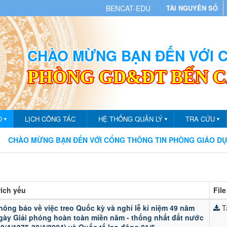
BENCAT-EDU
TÀI NGUYÊN SỐ
CHÀO MỪNG BẠN ĐẾN VỚI
PHÒNG GD&ĐT BẾN 
O
LỊCH CÔNG TÁC
HỆ THỐNG QUẢN LÝ
TRA CỨU
▼
▼
▼
 MỪNG BẠN ĐẾN VỚI CỔNG THÔNG TIN PHÒNG GIÁO DỤC VÀ Đ
rích yếu
Fil
hông báo về việc treo Quốc kỳ và nghỉ lễ kỉ niệm 49 năm
Tả
gày Giải phóng hoàn toàn miền năm - thống nhất đất nước