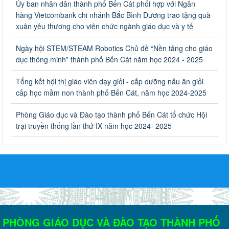
Ủy ban nhân dân thành phố Bến Cát phối hợp với Ngân
Về việc thống kê, lập danh sách đề xuất học sinh nhận học bổng,
hàng Vietcombank chi nhánh Bắc Bình Dương trao tặng quà
hỗ trợ của Chương trình "Tiếp sức đến trường" năm học 2023-
xuân yêu thương cho viên chức ngành giáo dục và y tế
2024
Ngày ban hành: 22/08/2023
Ngày hội STEM/STEAM Robotics Chủ đề “Nền tảng cho giáo
dục thông minh” thành phố Bến Cát năm học 2024 - 2025
Triển khai Kế hoạch Triển khai các hoạt động hưởng ứng
phong trào vệ sinh yêu nước nâng cao sức khỏe nhân dân
Tổng kết hội thị giáo viên dạy giỏi - cấp dưỡng nấu ăn giỏi
năm 2023
cấp học mầm non thành phố Bến Cát, năm học 2024-2025
Triển khai Kế hoạch Triển khai các hoạt động hưởng ứng phong
trào vệ sinh yêu nước nâng cao sức khỏe nhân dân năm 2023
Phòng Giáo dục và Đào tạo thành phố Bến Cát tổ chức Hội
Ngày ban hành: 10/08/2023
trại truyền thống lần thứ IX năm học 2024- 2025
Khẩn trương triển khai các biện pháp tăng cường công tác
phòng, chống bệnh tay chân miệng trong các cơ sở giáo
dục mầm non, trường mẫu giáo, trường tiểu học
Khẩn trương triển khai các biện pháp tăng cường công tác phòng,
chống bệnh tay chân miệng trong các cơ sở giáo dục mầm non,
trường mẫu giáo, trường tiểu học
Ngày ban hành: 02/08/2023
PHÒNG GIÁO DỤC VÀ ĐÀO TẠO THÀNH PHỐ
Kế hoạch Tổ chức tập huấn, bồi dường công tác đảm bảo