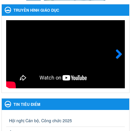
cười ngày mai" dành cho học sinh và giáo viên trung học
TRUYỀN HÌNH GIÁO DỤC
năm học 2023-2024
Phát động, triển khai Cuộc thi " An toàn giao thông cho nụ cười
ngày mai" dành cho học sinh và giáo viên trung học năm học
2023-2024
Ngày ban hành: 22/11/2023
Nhắc nhỡ thực hiện thanh toán không dùng tiền mặt các
khoản thu trong nhà trường năm học 2023-2024 và các năm
tiếp theo
Next
Nhắc nhỡ thực hiện thanh toán không dùng tiền mặt các khoản
thu trong nhà trường năm học 2023-2024 và các năm tiếp theo
Ngày ban hành: 27/09/2023
Hưởng ứng cuộc thi Tìm hiểu Luật Phòng, chống ma túy
Hưởng ứng cuộc thi Tìm hiểu Luật Phòng, chống ma túy
TIN TIÊU ĐIỂM
Ngày ban hành: 06/09/2023
Về việc thống kê, lập danh sách đề xuất học sinh nhận học
Hội nghị Cán bộ, Công chức 2025
bổng, hỗ trợ của Chương trình "Tiếp sức đến trường" năm
học 2023-2024