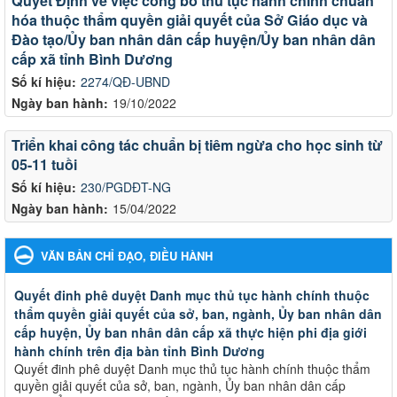
Quyết Định về việc công bố thủ tục hành chính chuẩn
hóa thuộc thẩm quyền giải quyết của Sở Giáo dục và
Đào tạo/Ủy ban nhân dân cấp huyện/Ủy ban nhân dân
cấp xã tỉnh Bình Dương
Số kí hiệu:
2274/QĐ-UBND
Ngày ban hành:
19/10/2022
Triển khai công tác chuẩn bị tiêm ngừa cho học sinh từ
05-11 tuồi
Số kí hiệu:
230/PGDĐT-NG
Ngày ban hành:
15/04/2022
VĂN BẢN CHỈ ĐẠO, ĐIỀU HÀNH
Quyết đinh phê duyệt Danh mục thủ tục hành chính thuộc
thẩm quyền giải quyết của sở, ban, ngành, Ủy ban nhân dân
cấp huyện, Ủy ban nhân dân cấp xã thực hiện phi địa giới
hành chính trên địa bàn tỉnh Bình Dương
Quyết đinh phê duyệt Danh mục thủ tục hành chính thuộc thẩm
quyền giải quyết của sở, ban, ngành, Ủy ban nhân dân cấp