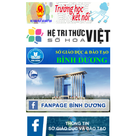
Kế hoạch thực hiện Chỉ thị số 16/CT-TTg ngày 27/05/2023
của Thủ tướng Chính phủ về tăng cường phòng ngừa, đấu
tranh tội phạm, vi phạm pháp luật liên quan đến hoạt động
tổ chức đánh bạc và đánh bạc
Kế hoạch thực hiện Chỉ thị số 16/CT-TTg ngày 27/05/2023 của
Thủ tướng Chính phủ về tăng cường phòng ngừa, đấu tranh tội
phạm, vi phạm pháp luật liên quan đến hoạt động tổ chức đánh
bạc và đánh bạc
Ngày ban hành: 04/03/2024
Kế hoạch Tổ chức Hội trại truyền thống học sinh thị xã Bến
Cát Lần thứ VIII, năm học 2023-2024
Kế hoạch Tổ chức Hội trại truyền thống học sinh thị xã Bến Cát
Lần thứ VIII, năm học 2023-2024
Ngày ban hành: 28/12/2023
Phối hợp rà soát nhu cầu tiêm vắc xin phòng Covid 19
Phối hợp rà soát nhu cầu tiêm vắc xin phòng Covid 19
Ngày ban hành: 22/11/2023
Phát động, triển khai Cuộc thi " An toàn giao thông cho nụ