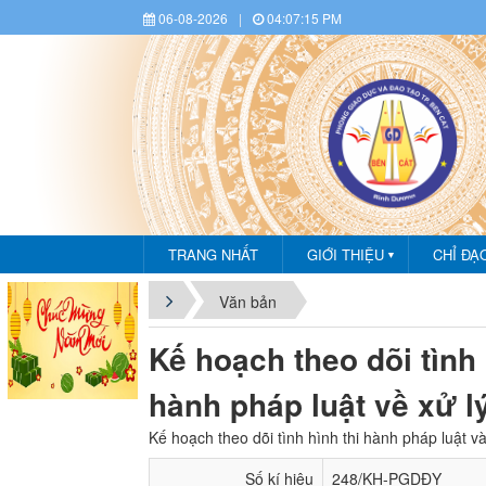
06-08-2026
|
04:07:16 PM
TRANG NHẤT
GIỚI THIỆU
CHỈ ĐẠ
▼
CHÀ
Văn bản
Kế hoạch theo dõi tình 
hành pháp luật về xử 
Kế hoạch theo dõi tình hình thi hành pháp luật v
Số kí hiệu
248/KH-PGDĐY