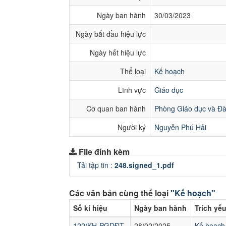
Ngày ban hành
30/03/2023
Ngày bắt đầu hiệu lực
Ngày hết hiệu lực
Thể loại
Kế hoạch
Lĩnh vực
Giáo dục
Cơ quan ban hành
Phòng Giáo dục và Đà
Người ký
Nguyễn Phú Hải
File đính kèm
Tải tập tin :
248.signed_1.pdf
Các văn bản cùng thể loại
"Kế hoạch"
Số kí hiệu
Ngày ban hành
Trích yế
122/KH-PGDĐT
28/02/2025
Kế hoạch 