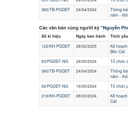
360/TB-PGDĐT
24/04/2024
Thông báo
năm - thố
Các văn bản cùng người ký
"Nguyễn Ph
Số kí hiệu
Ngày ban hành
Trích yế
122/KH-PGDĐT
28/02/2025
Kế hoạch 
Bến Cát
83/PGDĐT-NG
24/05/2024
Tổ chức 
360/TB-PGDĐT
24/04/2024
Thông báo
năm - thố
56/PGDĐT-NG
16/05/2024
Tổ chức p
219/KH-PGDĐT
08/03/2024
Kế hoạch 
Cát