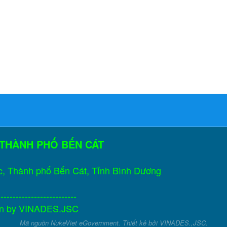
 THÀNH PHỐ BẾN CÁT
c, Thành phố Bến Cát, Tỉnh Bình Dương
--------------------------
gn by
VINADES.JSC
Mã nguồn
NukeViet eGovernment
. Thiết kê bởi
VINADES.,JSC
.