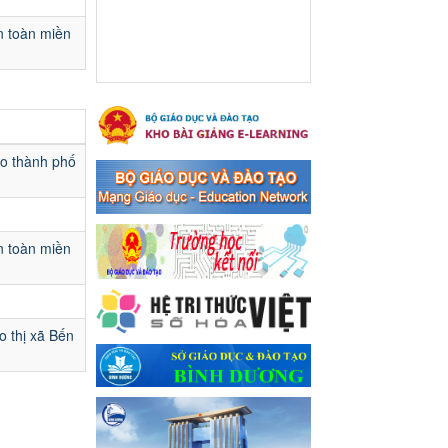
Ngày ban hành: 16/05/2024
n toàn miền
Thông báo về việc treo
Quốc kỳ và nghỉ lễ kỉ niệm
49 năm ngày Giải phóng
hoàn toàn miền năm -
thống nhất đất nước
(30/4/1975-30/4/2024) và
ạo thành phố
Quốc tế lao động 01/5
Thông báo về việc treo Quốc
kỳ và nghỉ lễ kỉ niệm 49 năm
ngày Giải phóng hoàn toàn
n toàn miền
miền năm - thống nhất đất
nước (30/4/1975-30/4/2024)
và Quốc tế lao động 01/5
Ngày ban hành: 24/04/2024
o thị xã Bến
Kế hoạch phổ biến. giáo
dục pháp luật năm 2024 của
ngành Giáo dục và Đào tạo
thị xã Bến Cát
Kế hoạch phổ biến. giáo dục