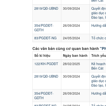
Bến Cát
2819/QĐ-UBND
30/09/2024
Quyết địn
giáo dục 
Đào tạo,
354/PGDĐT-
26/09/2024
Hướng dẫn
GDTH
83/PGDĐT-NG
24/05/2024
Tổ chức 
Các văn bản cùng cơ quan ban hành
"Ph
Số kí hiệu
Ngày ban hành
Trích yế
122/KH-PGDĐT
28/02/2025
Kế hoạch 
Bến Cát
2819/QĐ-UBND
30/09/2024
Quyết địn
giáo dục 
Đào tạo,
354/PGDĐT-
26/09/2024
Hướng dẫn
GDTH
83/PGDĐT-NG
24/05/2024
Tổ chức 