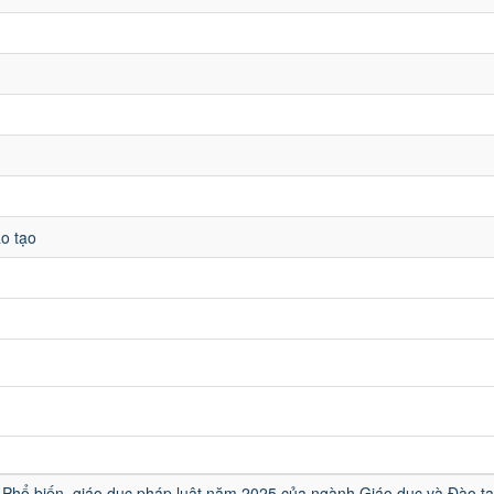
o tạo
u
Phổ biến, giáo dục pháp luật năm 2025 của ngành Giáo dục và Đào t