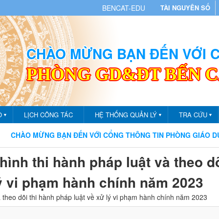
BENCAT-EDU
TÀI NGUYÊN SỐ
CHÀO MỪNG BẠN ĐẾN VỚI
PHÒNG GD&ĐT BẾN 
O
LỊCH CÔNG TÁC
HỆ THỐNG QUẢN LÝ
TRA CỨU
▼
▼
▼
O MỪNG BẠN ĐẾN VỚI CỔNG THÔNG TIN PHÒNG GIÁO DỤC VÀ Đ
hình thi hành pháp luật và theo dõ
lý vi phạm hành chính năm 2023
à theo dõi thi hành pháp luật về xử lý vi phạm hành chính năm 2023