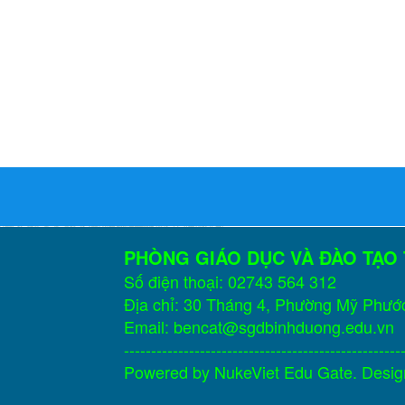
PHÒNG GIÁO DỤC VÀ ĐÀO TẠO
Số điện thoại: 02743 564 312
Địa chỉ: 30 Tháng 4, Phường Mỹ Phướ
Email: bencat@sgdbinhduong.edu.vn
---------------------------------------------------
Powered by
NukeViet Edu Gate
. Desi