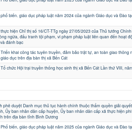
phổ biến. giáo dục pháp luật năm 2024 của ngành Giáo dục và Đào tạ
thực hiện Chỉ thị số 16/CT-TTg ngày 27/05/2023 của Thủ tướng Chính
ng ngừa, đấu tranh tội phạm, vi phạm pháp luật liên quan đến hoạt đ
 và đánh bạc
Triển khai công tác tuyên truyền, đảm bảo trật tự, an toàn giao thông 
 giáo dục trên địa bàn thị xã Bến Cát
Tổ chức Hội trại truyền thống học sinh thị xã Bến Cát Lần thứ VIII, nă
u
h phê duyệt Danh mục thủ tục hành chính thuộc thẩm quyền giải quyết
h, Ủy ban nhân dân cấp huyện, Ủy ban nhân dân cấp xã thực hiện phi 
h trên địa bàn tỉnh Bình Dương
Phổ biến, giáo dục pháp luật năm 2025 của ngành Giáo dục và Đào t