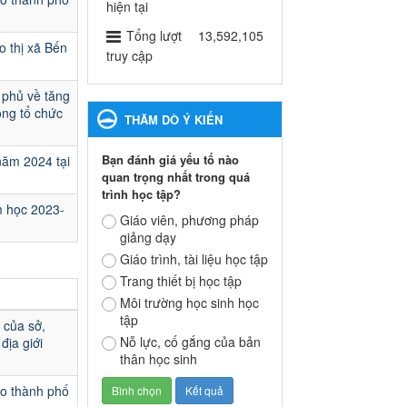
ngành Giáo dục và Đào tạo
hiện tại
thành phố Bến Cát
Tổng lượt
13,592,105
o thị xã Bến
Ngày ban hành: 28/02/2025
truy cập
Quyết định công bố thủ tục
 phủ về tăng
hành chính bị bãi bỏ trong
ộng tổ chức
THĂM DÒ Ý KIẾN
lĩnh vực giáo dục đào tạo
thuộc hệ giáo dục quốc
Bạn đánh giá yếu tố nào
năm 2024 tại
dân và cơ sở giáo dục khác
quan trọng nhất trong quá
thuộc thẩm quyền giải
trình học tập?
quyết của Sở Giáo dục và
m học 2023-
Đào tạo, Ủy ban nhân dân
Giáo viên, phương pháp
giảng dạy
cấp huyện
Quyết định công bố thủ tục
Giáo trình, tài liệu học tập
hành chính bị bãi bỏ trong lĩnh
Trang thiết bị học tập
vực giáo dục đào tạo thuộc hệ
Môi trường học sinh học
giáo dục quốc dân và cơ sở
tập
 của sở,
giáo dục khác thuộc thẩm
Nỗ lực, cố gắng của bản
địa giới
quyền giải quyết của Sở Giáo
thân học sinh
dục và Đào tạo, Ủy ban nhân
dân cấp huyện
ạo thành phố
Ngày ban hành: 30/09/2024