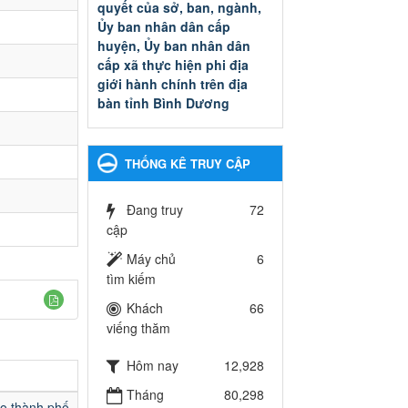
quyết của sở, ban, ngành,
Ủy ban nhân dân cấp
huyện, Ủy ban nhân dân
cấp xã thực hiện phi địa
giới hành chính trên địa
bàn tỉnh Bình Dương
Quyết đinh phê duyệt Danh
mục thủ tục hành chính thuộc
thẩm quyền giải quyết của sở,
THỐNG KÊ TRUY CẬP
ban, ngành, Ủy ban nhân dân
cấp huyện, Ủy ban nhân dân
cấp xã thực hiện phi địa giới
Đang truy
72
hành chính trên địa bàn tỉnh
cập
Bình Dương
Máy chủ
6
Ngày ban hành: 13/03/2025
tìm kiếm
Kế hoạch Phổ biến, giáo
Khách
66
dục pháp luật năm 2025 của
viếng thăm
ngành Giáo dục và Đào tạo
thành phố Bến Cát
Hôm nay
12,928
Kế hoạch Phổ biến, giáo dục
Tháng
80,298
pháp luật năm 2025 của
ạo thành phố