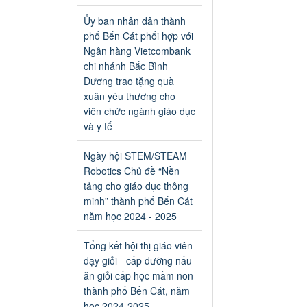
an toàn giao thông năm 2024
tại các cơ sở giáo dục trên địa
Ủy ban nhân dân thành
bàn thị xã Bến Cát
phố Bến Cát phối hợp với
Ngày ban hành: 04/03/2024
Ngân hàng Vietcombank
chi nhánh Bắc Bình
Kế hoạch thực hiện Chỉ thị
Dương trao tặng quà
số 16/CT-TTg ngày
xuân yêu thương cho
27/05/2023 của Thủ tướng
viên chức ngành giáo dục
Chính phủ về tăng cường
và y tế
phòng ngừa, đấu tranh tội
phạm, vi phạm pháp luật
Ngày hội STEM/STEAM
liên quan đến hoạt động tổ
Robotics Chủ đề “Nền
chức đánh bạc và đánh bạc
tảng cho giáo dục thông
Kế hoạch thực hiện Chỉ thị số
minh” thành phố Bến Cát
16/CT-TTg ngày 27/05/2023
của Thủ tướng Chính phủ về
năm học 2024 - 2025
tăng cường phòng ngừa, đấu
tranh tội phạm, vi phạm pháp
Tổng kết hội thị giáo viên
luật liên quan đến hoạt động
dạy giỏi - cấp dưỡng nấu
tổ chức đánh bạc và đánh bạc
ăn giỏi cấp học mầm non
Ngày ban hành: 04/03/2024
thành phố Bến Cát, năm
học 2024-2025