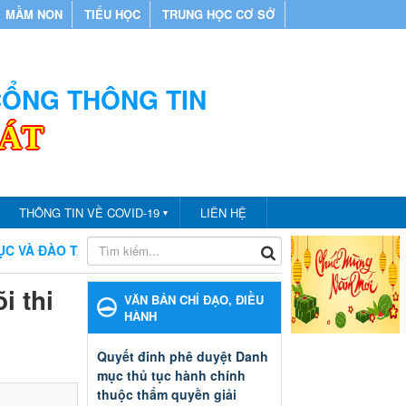
MẦM NON
TIỂU HỌC
TRUNG HỌC CƠ SỞ
 CỔNG THÔNG TIN
CÁT
THÔNG TIN VỀ COVID-19
LIÊN HỆ
▼
ÀO TẠO THÀNH PHỐ BẾN CÁT
CHÀO MỪNG BẠN ĐẾN VỚI 
i thi
VĂN BẢN CHỈ ĐẠO, ĐIỀU
HÀNH
Quyết đinh phê duyệt Danh
mục thủ tục hành chính
thuộc thẩm quyền giải