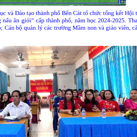
ục và Đào tạo
thành phố Bến Cát
tổ chức
t
ổng kết Hội 
 nấu ăn giỏi”
cấp
thành phố
, năm học 20
24
-202
5
. Th
o;
Cán bộ quản lý các trường Mầm non
và
giáo viên, 