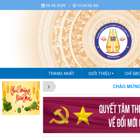
06-08-2026
|
10:34:29 AM
TRANG NHẤT
GIỚI THIỆU
CHỈ ĐẠ
▼
CHÀO MỪNG BẠN ĐẾN VỚI CỔN