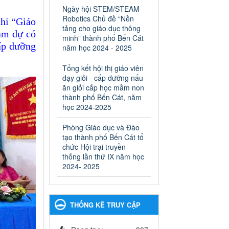
ngành Giáo dục và Đào tạo
Ngày hội STEM/STEAM
thành phố Bến Cát
Robotics Chủ đề “Nền
thi
“G
iáo
Ngày ban hành: 28/02/2025
tảng cho giáo dục thông
am dự có
minh” thành phố Bến Cát
Quyết định công bố thủ tục
cấp dưỡng
năm học 2024 - 2025
hành chính bị bãi bỏ trong
lĩnh vực giáo dục đào tạo
Tổng kết hội thị giáo viên
thuộc hệ giáo dục quốc
dạy giỏi - cấp dưỡng nấu
dân và cơ sở giáo dục khác
ăn giỏi cấp học mầm non
thuộc thẩm quyền giải
thành phố Bến Cát, năm
quyết của Sở Giáo dục và
học 2024-2025
Đào tạo, Ủy ban nhân dân
Phòng Giáo dục và Đào
cấp huyện
tạo thành phố Bến Cát tổ
Quyết định công bố thủ tục
chức Hội trại truyền
hành chính bị bãi bỏ trong lĩnh
thống lần thứ IX năm học
vực giáo dục đào tạo thuộc hệ
2024- 2025
giáo dục quốc dân và cơ sở
giáo dục khác thuộc thẩm
quyền giải quyết của Sở Giáo
dục và Đào tạo, Ủy ban nhân
THỐNG KÊ TRUY CẬP
dân cấp huyện
Ngày ban hành: 30/09/2024