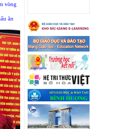
xã Bến Cát
m
v
òng
Ngày ban hành: 08/03/2024
nấu ăn
Hưởng ứng cuộc thi trực
tuyến "Tìm hiểu Nghị quyết
Trung ương 8 Khoá XIII"
Hưởng ứng cuộc thi trực tuyến
"Tìm hiểu Nghị quyết Trung
ương 8 Khoá XIII"
Ngày ban hành: 04/03/2024
Kế hoạch Triển khai công
tác tuyên truyền, đảm bảo
trật tự, an toàn giao thông
năm 2024 tại các cơ sở giáo
dục trên địa bàn thị xã Bến
Cát
Kế hoạch Triển khai công tác
tuyên truyền, đảm bảo trật tự,
an toàn giao thông năm 2024
tại các cơ sở giáo dục trên địa
bàn thị xã Bến Cát