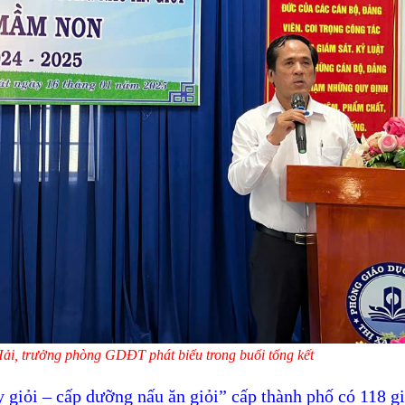
i, trưởng phòng GDĐT phát biểu trong buổi tổng kết
 giỏi
– cấp dưỡng nấu ăn giỏi”
cấp
thành phố
có
118
gi