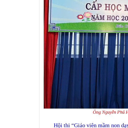
Ông Nguyễn Phú Hả
Hội thi
“G
iáo
viên mầm non dạy