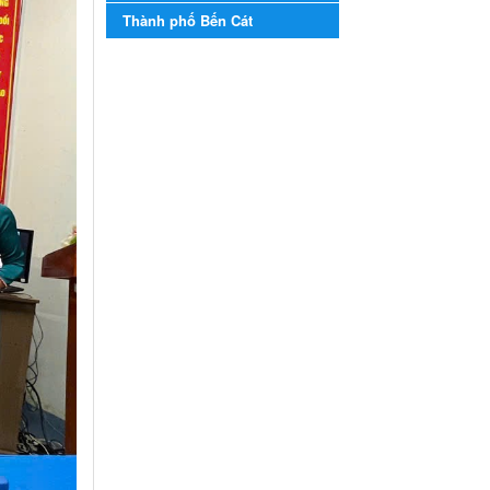
năm học 2023-2024
Thành phố Bến Cát
Kế hoạch Tổ chức Hội trại
truyền thống học sinh thị xã
Bến Cát Lần thứ VIII, năm học
2023-2024
Ngày ban hành: 28/12/2023
Phối hợp rà soát nhu cầu
tiêm vắc xin phòng Covid
19
Phối hợp rà soát nhu cầu tiêm
vắc xin phòng Covid 19
Ngày ban hành: 22/11/2023
Phát động, triển khai Cuộc
thi " An toàn giao thông
cho nụ cười ngày mai"
dành cho học sinh và giáo
viên trung học năm học
2023-2024
Phát động, triển khai Cuộc thi
" An toàn giao thông cho nụ