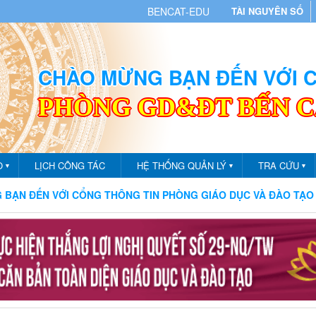
BENCAT-EDU
TÀI NGUYÊN SỐ
CHÀO MỪNG BẠN ĐẾN VỚI
PHÒNG GD&ĐT BẾN 
O
LỊCH CÔNG TÁC
HỆ THỐNG QUẢN LÝ
TRA CỨU
▼
▼
▼
G THÔNG TIN PHÒNG GIÁO DỤC VÀ ĐÀO TẠO THÀNH PHỐ BẾN 