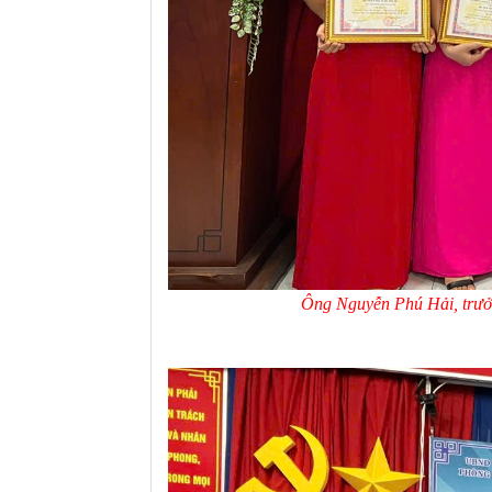
Ông Nguyễn Phú Hải, trưở