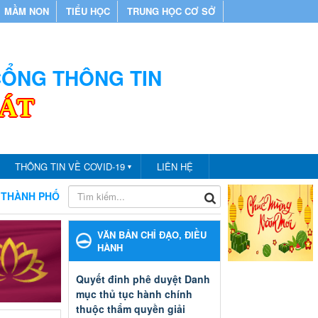
MẦM NON
TIỂU HỌC
TRUNG HỌC CƠ SỞ
 CỔNG THÔNG TIN
CÁT
THÔNG TIN VỀ COVID-19
LIÊN HỆ
▼
CÁT
CHÀO MỪNG BẠN ĐẾN VỚI CỔNG THÔNG TIN PHÒNG G
VĂN BẢN CHỈ ĐẠO, ĐIỀU
HÀNH
Quyết đinh phê duyệt Danh
mục thủ tục hành chính
thuộc thẩm quyền giải