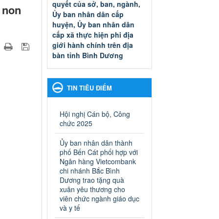
quyết của sở, ban, ngành,
m non
Ủy ban nhân dân cấp
huyện, Ủy ban nhân dân
cấp xã thực hiện phi địa
giới hành chính trên địa
bàn tỉnh Bình Dương
Quyết đinh phê duyệt Danh
mục thủ tục hành chính thuộc
thẩm quyền giải quyết của sở,
TIN TIÊU ĐIỂM
ban, ngành, Ủy ban nhân dân
cấp huyện, Ủy ban nhân dân
cấp xã thực hiện phi địa giới
Hội nghị Cán bộ, Công
hành chính trên địa bàn tỉnh
chức 2025
Bình Dương
Ngày ban hành: 13/03/2025
Ủy ban nhân dân thành
phố Bến Cát phối hợp với
Kế hoạch Phổ biến, giáo
Ngân hàng Vietcombank
dục pháp luật năm 2025 của
chi nhánh Bắc Bình
Dương trao tặng quà
ngành Giáo dục và Đào tạo
xuân yêu thương cho
thành phố Bến Cát
viên chức ngành giáo dục
Kế hoạch Phổ biến, giáo dục
và y tế
pháp luật năm 2025 của