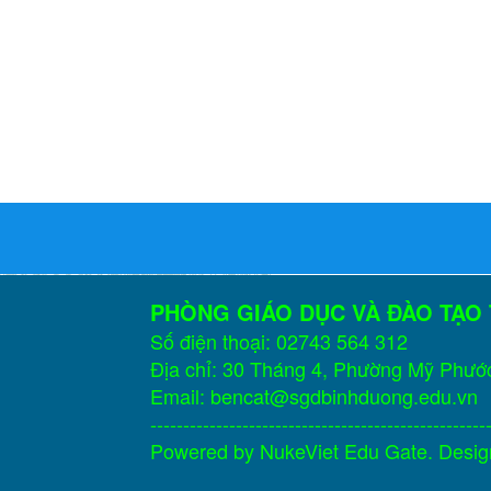
PHÒNG GIÁO DỤC VÀ ĐÀO TẠO
Số điện thoại: 02743 564 312
Địa chỉ: 30 Tháng 4, Phường Mỹ Phướ
Email: bencat@sgdbinhduong.edu.vn
---------------------------------------------------
Powered by
NukeViet Edu Gate
. Desi