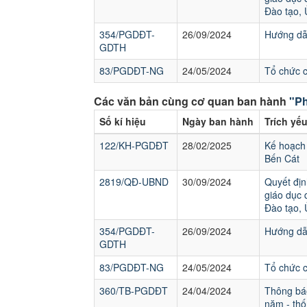
Đào tạo,
354/PGDĐT-
26/09/2024
Hướng dẫn
GDTH
83/PGDĐT-NG
24/05/2024
Tổ chức 
Các văn bản cùng cơ quan ban hành
"Ph
Số kí hiệu
Ngày ban hành
Trích yế
122/KH-PGDĐT
28/02/2025
Kế hoạch 
Bến Cát
2819/QĐ-UBND
30/09/2024
Quyết địn
giáo dục 
Đào tạo,
354/PGDĐT-
26/09/2024
Hướng dẫn
GDTH
83/PGDĐT-NG
24/05/2024
Tổ chức 
360/TB-PGDĐT
24/04/2024
Thông báo
năm - thố