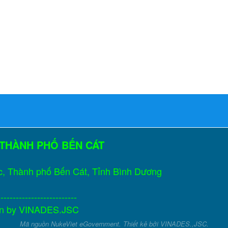
 THÀNH PHỐ BẾN CÁT
c, Thành phố Bến Cát, Tỉnh Bình Dương
--------------------------
gn by
VINADES.JSC
Mã nguồn
NukeViet eGovernment
. Thiết kê bởi
VINADES.,JSC
.