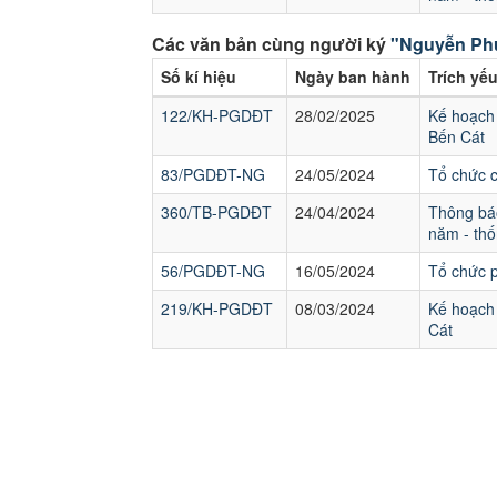
Các văn bản cùng người ký
"Nguyễn Ph
Số kí hiệu
Ngày ban hành
Trích yế
122/KH-PGDĐT
28/02/2025
Kế hoạch 
Bến Cát
83/PGDĐT-NG
24/05/2024
Tổ chức 
360/TB-PGDĐT
24/04/2024
Thông báo
năm - thố
56/PGDĐT-NG
16/05/2024
Tổ chức p
219/KH-PGDĐT
08/03/2024
Kế hoạch 
Cát