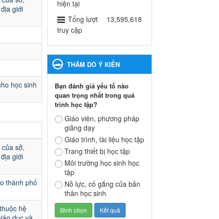
ngành Giáo dục và Đào tạo
hiện tại
địa giới
thành phố Bến Cát
Tổng lượt
13,595,618
Ngày ban hành: 28/02/2025
truy cập
Quyết định công bố thủ tục
hành chính bị bãi bỏ trong
THĂM DÒ Ý KIẾN
lĩnh vực giáo dục đào tạo
thuộc hệ giáo dục quốc
cho học sinh
Bạn đánh giá yếu tố nào
dân và cơ sở giáo dục khác
quan trọng nhất trong quá
thuộc thẩm quyền giải
trình học tập?
quyết của Sở Giáo dục và
Đào tạo, Ủy ban nhân dân
Giáo viên, phương pháp
giảng dạy
cấp huyện
Quyết định công bố thủ tục
Giáo trình, tài liệu học tập
 của sở,
hành chính bị bãi bỏ trong lĩnh
Trang thiết bị học tập
địa giới
vực giáo dục đào tạo thuộc hệ
Môi trường học sinh học
giáo dục quốc dân và cơ sở
tập
giáo dục khác thuộc thẩm
ạo thành phố
Nỗ lực, cố gắng của bản
quyền giải quyết của Sở Giáo
thân học sinh
dục và Đào tạo, Ủy ban nhân
dân cấp huyện
 thuộc hệ
Ngày ban hành: 30/09/2024
Giáo dục và