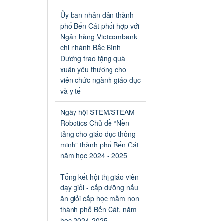
an toàn giao thông năm 2024
tại các cơ sở giáo dục trên địa
Ủy ban nhân dân thành
bàn thị xã Bến Cát
phố Bến Cát phối hợp với
Ngày ban hành: 04/03/2024
Ngân hàng Vietcombank
chi nhánh Bắc Bình
Kế hoạch thực hiện Chỉ thị
Dương trao tặng quà
số 16/CT-TTg ngày
xuân yêu thương cho
27/05/2023 của Thủ tướng
viên chức ngành giáo dục
Chính phủ về tăng cường
và y tế
phòng ngừa, đấu tranh tội
phạm, vi phạm pháp luật
Ngày hội STEM/STEAM
liên quan đến hoạt động tổ
Robotics Chủ đề “Nền
chức đánh bạc và đánh bạc
tảng cho giáo dục thông
Kế hoạch thực hiện Chỉ thị số
minh” thành phố Bến Cát
16/CT-TTg ngày 27/05/2023
của Thủ tướng Chính phủ về
năm học 2024 - 2025
tăng cường phòng ngừa, đấu
tranh tội phạm, vi phạm pháp
Tổng kết hội thị giáo viên
luật liên quan đến hoạt động
dạy giỏi - cấp dưỡng nấu
tổ chức đánh bạc và đánh bạc
ăn giỏi cấp học mầm non
Ngày ban hành: 04/03/2024
thành phố Bến Cát, năm
học 2024-2025