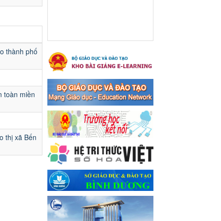
Ngày ban hành: 16/05/2024
Thông báo về việc treo
Quốc kỳ và nghỉ lễ kỉ niệm
49 năm ngày Giải phóng
ạo thành phố
hoàn toàn miền năm -
thống nhất đất nước
(30/4/1975-30/4/2024) và
Quốc tế lao động 01/5
n toàn miền
Thông báo về việc treo Quốc
kỳ và nghỉ lễ kỉ niệm 49 năm
ngày Giải phóng hoàn toàn
miền năm - thống nhất đất
nước (30/4/1975-30/4/2024)
o thị xã Bến
và Quốc tế lao động 01/5
Ngày ban hành: 24/04/2024
Kế hoạch phổ biến. giáo
dục pháp luật năm 2024 của
ngành Giáo dục và Đào tạo
thị xã Bến Cát
Kế hoạch phổ biến. giáo dục