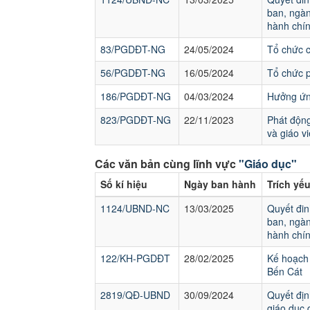
ban, ngàn
hành chín
83/PGDĐT-NG
24/05/2024
Tổ chức 
56/PGDĐT-NG
16/05/2024
Tổ chức p
186/PGDĐT-NG
04/03/2024
Hưởng ứng
823/PGDĐT-NG
22/11/2023
Phát động
và giáo v
Các văn bản cùng lĩnh vực
"Giáo dục"
Số kí hiệu
Ngày ban hành
Trích yế
1124/UBND-NC
13/03/2025
Quyết đin
ban, ngàn
hành chín
122/KH-PGDĐT
28/02/2025
Kế hoạch 
Bến Cát
2819/QĐ-UBND
30/09/2024
Quyết địn
giáo dục 