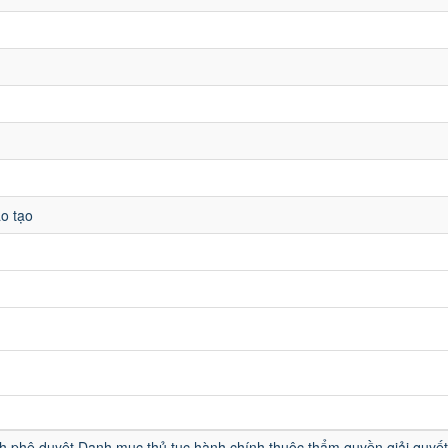
o tạo
u
h phê duyệt Danh mục thủ tục hành chính thuộc thẩm quyền giải quyết