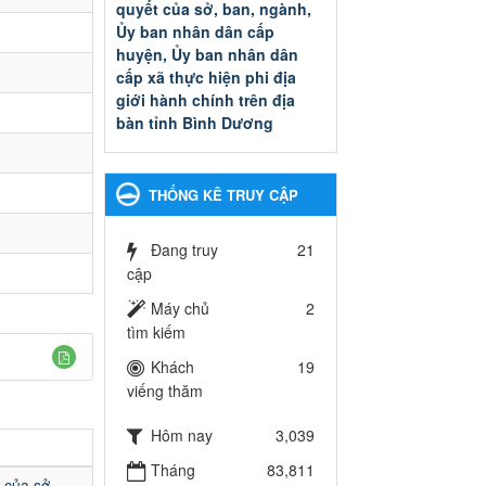
quyết của sở, ban, ngành,
Ủy ban nhân dân cấp
huyện, Ủy ban nhân dân
cấp xã thực hiện phi địa
giới hành chính trên địa
bàn tỉnh Bình Dương
Quyết đinh phê duyệt Danh
mục thủ tục hành chính thuộc
thẩm quyền giải quyết của sở,
THỐNG KÊ TRUY CẬP
ban, ngành, Ủy ban nhân dân
cấp huyện, Ủy ban nhân dân
cấp xã thực hiện phi địa giới
Đang truy
21
hành chính trên địa bàn tỉnh
cập
Bình Dương
Máy chủ
2
Ngày ban hành: 13/03/2025
tìm kiếm
Kế hoạch Phổ biến, giáo
Khách
19
dục pháp luật năm 2025 của
viếng thăm
ngành Giáo dục và Đào tạo
thành phố Bến Cát
Hôm nay
3,039
Kế hoạch Phổ biến, giáo dục
Tháng
83,811
pháp luật năm 2025 của
 của sở,