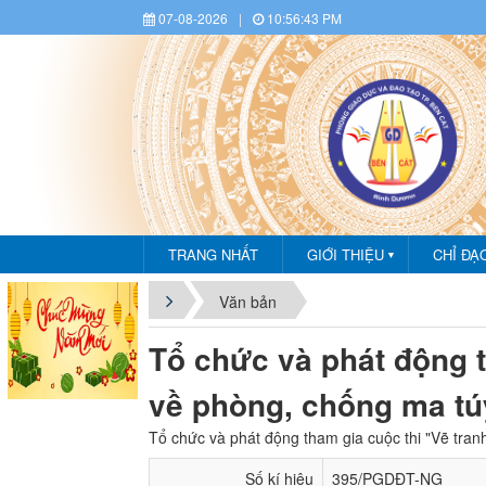
07-08-2026
|
10:56:44 PM
TRANG NHẤT
GIỚI THIỆU
CHỈ ĐẠ
▼
Văn bản
Tổ chức và phát động t
về phòng, chống ma tú
Tổ chức và phát động tham gia cuộc thi "Vẽ tran
Số kí hiệu
395/PGDĐT-NG