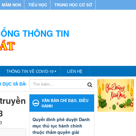
MẦM NON
TIỂU HỌC
TRUNG HỌC CƠ SỞ
 CỔNG THÔNG TIN
CÁT
THÔNG TIN VỀ COVID-19
LIÊN HỆ
▼
À ĐÀO TẠO THÀNH PHỐ BẾN CÁT
CHÀO MỪNG BẠN ĐẾN V
 truyền
VĂN BẢN CHỈ ĐẠO, ĐIỀU
HÀNH
3
Quyết đinh phê duyệt Danh
23
mục thủ tục hành chính
thuộc thẩm quyền giải