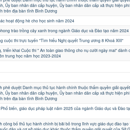
h, Ủy ban nhân dân cấp huyện, Ủy ban nhân dân cấp xã thực hiện phi 
h trên địa bàn tỉnh Bình Dương
các hoạt động hè cho học sinh năm 2024
hong trào trồng cây xanh trong ngành Giáo dục và Đào tạo năm 2024
 cuộc thi trực tuyến "Tìm hiểu Nghị quyết Trung ương 8 Khoá XIII"
, triển khai Cuộc thi " An toàn giao thông cho nụ cười ngày mai" dành 
iên trung học năm học 2023-2024
u
h phê duyệt Danh mục thủ tục hành chính thuộc thẩm quyền giải quyết
h, Ủy ban nhân dân cấp huyện, Ủy ban nhân dân cấp xã thực hiện phi 
h trên địa bàn tỉnh Bình Dương
Phổ biến, giáo dục pháp luật năm 2025 của ngành Giáo dục và Đào t
h công bố thủ tục hành chính bị bãi bỏ trong lĩnh vực giáo dục đào tạo
quốc dân và cơ sở giáo dục khác thuộc thẩm quyền giải quyết của Sở 