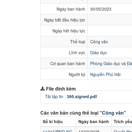
Ngày ban hành
30/05/2023
Ngày bắt đầu hiệu lực
Ngày hết hiệu lực
Thể loại
Công văn
Lĩnh vực
Giáo dục
Cơ quan ban hành
Phòng Giáo dục và Đà
Người ký
Nguyễn Phú Hải
File đính kèm
Tải tập tin :
395.signed.pdf
Các văn bản cùng thể loại
"Công văn"
Số kí hiệu
Ngày ban hành
Trích yế
1124/UBND-NC
13/03/2025
Quyết đin