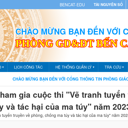
BENCAT-EDU
TÀI NGUYÊN SỐ
CHÀO MỪNG BẠN ĐẾN VỚI
PHÒNG GD&ĐT BẾN 
O
LỊCH CÔNG TÁC
HỆ THỐNG QUẢN LÝ
TRA CỨU
▼
▼
▼
CHÀO MỪNG BẠN ĐẾN VỚI CỔNG THÔNG TIN PHÒNG GIÁO DỤC V
ham gia cuộc thi "Vẽ tranh tuyển
y và tác hại của ma túy" năm 202
h tuyển truyền về phòng, chống ma túy và tác hại của ma túy" năm 20