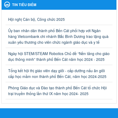
TIN TIÊU ĐIỂM
Ngày ban hành: 06/09/2023
Về việc thống kê, lập danh sách đề xuất học sinh nhận học
Hội nghị Cán bộ, Công chức 2025
bổng, hỗ trợ của Chương trình "Tiếp sức đến trường" năm
học 2023-2024
Ủy ban nhân dân thành phố Bến Cát phối hợp với Ngân
Về việc thống kê, lập danh sách đề xuất học sinh nhận học bổng,
hàng Vietcombank chi nhánh Bắc Bình Dương trao tặng quà
hỗ trợ của Chương trình "Tiếp sức đến trường" năm học 2023-
xuân yêu thương cho viên chức ngành giáo dục và y tế
2024
Ngày ban hành: 22/08/2023
Ngày hội STEM/STEAM Robotics Chủ đề “Nền tảng cho giáo
dục thông minh” thành phố Bến Cát năm học 2024 - 2025
Triển khai Kế hoạch Triển khai các hoạt động hưởng ứng
phong trào vệ sinh yêu nước nâng cao sức khỏe nhân dân
Tổng kết hội thị giáo viên dạy giỏi - cấp dưỡng nấu ăn giỏi
năm 2023
cấp học mầm non thành phố Bến Cát, năm học 2024-2025
Triển khai Kế hoạch Triển khai các hoạt động hưởng ứng phong
trào vệ sinh yêu nước nâng cao sức khỏe nhân dân năm 2023
Phòng Giáo dục và Đào tạo thành phố Bến Cát tổ chức Hội
Ngày ban hành: 10/08/2023
trại truyền thống lần thứ IX năm học 2024- 2025
Khẩn trương triển khai các biện pháp tăng cường công tác
phòng, chống bệnh tay chân miệng trong các cơ sở giáo
dục mầm non, trường mẫu giáo, trường tiểu học
Khẩn trương triển khai các biện pháp tăng cường công tác phòng,