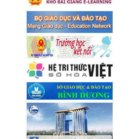
bàn thị xã Bến Cát
Kế hoạch Triển khai công tác tuyên truyền, đảm bảo trật tự, an
toàn giao thông năm 2024 tại các cơ sở giáo dục trên địa bàn thị
xã Bến Cát
Ngày ban hành: 04/03/2024
Kế hoạch thực hiện Chỉ thị số 16/CT-TTg ngày 27/05/2023
của Thủ tướng Chính phủ về tăng cường phòng ngừa, đấu
tranh tội phạm, vi phạm pháp luật liên quan đến hoạt động
tổ chức đánh bạc và đánh bạc
Kế hoạch thực hiện Chỉ thị số 16/CT-TTg ngày 27/05/2023 của
Thủ tướng Chính phủ về tăng cường phòng ngừa, đấu tranh tội
phạm, vi phạm pháp luật liên quan đến hoạt động tổ chức đánh
bạc và đánh bạc
Ngày ban hành: 04/03/2024
Kế hoạch Tổ chức Hội trại truyền thống học sinh thị xã Bến
Cát Lần thứ VIII, năm học 2023-2024
Kế hoạch Tổ chức Hội trại truyền thống học sinh thị xã Bến Cát
Lần thứ VIII, năm học 2023-2024
Ngày ban hành: 28/12/2023