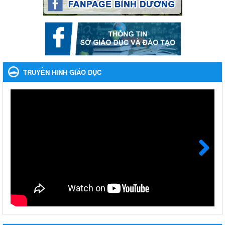
Phối hợp rà soát nhu cầu tiêm vắc xin phòng Covid 19
Phối hợp rà soát nhu cầu tiêm vắc xin phòng Covid 19
Ngày ban hành: 22/11/2023
Phát động, triển khai Cuộc thi " An toàn giao thông cho nụ
cười ngày mai" dành cho học sinh và giáo viên trung học
TRUYỀN HÌNH GIÁO DỤC
năm học 2023-2024
Phát động, triển khai Cuộc thi " An toàn giao thông cho nụ cười
ngày mai" dành cho học sinh và giáo viên trung học năm học
2023-2024
Ngày ban hành: 22/11/2023
Nhắc nhỡ thực hiện thanh toán không dùng tiền mặt các
khoản thu trong nhà trường năm học 2023-2024 và các năm
tiếp theo
Next
Nhắc nhỡ thực hiện thanh toán không dùng tiền mặt các khoản
thu trong nhà trường năm học 2023-2024 và các năm tiếp theo
Ngày ban hành: 27/09/2023
Hưởng ứng cuộc thi Tìm hiểu Luật Phòng, chống ma túy
Hưởng ứng cuộc thi Tìm hiểu Luật Phòng, chống ma túy