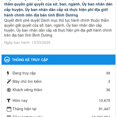
thẩm quyền giải quyết của sở, ban, ngành, Ủy ban nhân dân
cấp huyện, Ủy ban nhân dân cấp xã thực hiện phi địa giới
hành chính trên địa bàn tỉnh Bình Dương
Quyết đinh phê duyệt Danh mục thủ tục hành chính thuộc thẩm
quyền giải quyết của sở, ban, ngành, Ủy ban nhân dân cấp
huyện, Ủy ban nhân dân cấp xã thực hiện phi địa giới hành chính
trên địa bàn tỉnh Bình Dương
Ngày ban hành: 13/03/2025
Kế hoạch Phổ biến, giáo dục pháp luật năm 2025 của ngành
Giáo dục và Đào tạo thành phố Bến Cát
THỐNG KÊ TRUY CẬP
Kế hoạch Phổ biến, giáo dục pháp luật năm 2025 của ngành
Giáo dục và Đào tạo thành phố Bến Cát
Đang truy cập
39
Ngày ban hành: 28/02/2025
Máy chủ tìm kiếm
3
Quyết định công bố thủ tục hành chính bị bãi bỏ trong lĩnh
Khách viếng thăm
36
vực giáo dục đào tạo thuộc hệ giáo dục quốc dân và cơ sở
giáo dục khác thuộc thẩm quyền giải quyết của Sở Giáo dục
Hôm nay
10,675
và Đào tạo, Ủy ban nhân dân cấp huyện
Quyết định công bố thủ tục hành chính bị bãi bỏ trong lĩnh vực
Tháng hiện tại
91,447
giáo dục đào tạo thuộc hệ giáo dục quốc dân và cơ sở giáo dục
Tổng lượt truy cập
13,603,254