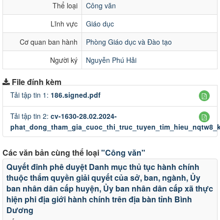
Thể loại
Công văn
Lĩnh vực
Giáo dục
Cơ quan ban hành
Phòng Giáo dục và Đào tạo
Người ký
Nguyễn Phú Hải
File đính kèm
Tải tập tin 1:
186.signed.pdf
Tải tập tin 2:
cv-1630-28.02.2024-
phat_dong_tham_gia_cuoc_thi_truc_tuyen_tim_hieu_nqtw8_kh
Các văn bản cùng thể loại
"Công văn"
Quyết đinh phê duyệt Danh mục thủ tục hành chính
thuộc thẩm quyền giải quyết của sở, ban, ngành, Ủy
ban nhân dân cấp huyện, Ủy ban nhân dân cấp xã thực
hiện phi địa giới hành chính trên địa bàn tỉnh Bình
Dương