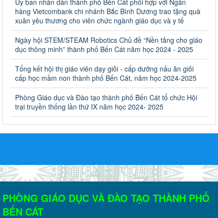
Ủy ban nhân dân thành phố Bến Cát phối hợp với Ngân
học 2023-2024
hàng Vietcombank chi nhánh Bắc Bình Dương trao tặng quà
Về việc thống kê, lập danh sách đề xuất học sinh nhận học bổng,
xuân yêu thương cho viên chức ngành giáo dục và y tế
hỗ trợ của Chương trình "Tiếp sức đến trường" năm học 2023-
2024
Ngày hội STEM/STEAM Robotics Chủ đề “Nền tảng cho giáo
Ngày ban hành: 22/08/2023
dục thông minh” thành phố Bến Cát năm học 2024 - 2025
Triển khai Kế hoạch Triển khai các hoạt động hưởng ứng
Tổng kết hội thị giáo viên dạy giỏi - cấp dưỡng nấu ăn giỏi
cấp học mầm non thành phố Bến Cát, năm học 2024-2025
phong trào vệ sinh yêu nước nâng cao sức khỏe nhân dân
năm 2023
Phòng Giáo dục và Đào tạo thành phố Bến Cát tổ chức Hội
Triển khai Kế hoạch Triển khai các hoạt động hưởng ứng phong
trại truyền thống lần thứ IX năm học 2024- 2025
trào vệ sinh yêu nước nâng cao sức khỏe nhân dân năm 2023
Ngày ban hành: 10/08/2023
Khẩn trương triển khai các biện pháp tăng cường công tác
phòng, chống bệnh tay chân miệng trong các cơ sở giáo
dục mầm non, trường mẫu giáo, trường tiểu học
Khẩn trương triển khai các biện pháp tăng cường công tác phòng,
chống bệnh tay chân miệng trong các cơ sở giáo dục mầm non,
trường mẫu giáo, trường tiểu học
PHÒNG GIÁO DỤC VÀ ĐÀO TẠO THÀNH PHỐ
Ngày ban hành: 02/08/2023
BẾN CÁT