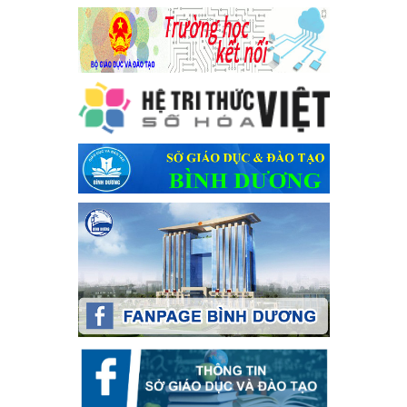
Kế hoạch thực hiện Chỉ thị số 16/CT-TTg ngày 27/05/2023
của Thủ tướng Chính phủ về tăng cường phòng ngừa, đấu
tranh tội phạm, vi phạm pháp luật liên quan đến hoạt động
tổ chức đánh bạc và đánh bạc
Kế hoạch thực hiện Chỉ thị số 16/CT-TTg ngày 27/05/2023 của
Thủ tướng Chính phủ về tăng cường phòng ngừa, đấu tranh tội
phạm, vi phạm pháp luật liên quan đến hoạt động tổ chức đánh
bạc và đánh bạc
Ngày ban hành: 04/03/2024
Kế hoạch Tổ chức Hội trại truyền thống học sinh thị xã Bến
Cát Lần thứ VIII, năm học 2023-2024
Kế hoạch Tổ chức Hội trại truyền thống học sinh thị xã Bến Cát
Lần thứ VIII, năm học 2023-2024
Ngày ban hành: 28/12/2023
Phối hợp rà soát nhu cầu tiêm vắc xin phòng Covid 19
Phối hợp rà soát nhu cầu tiêm vắc xin phòng Covid 19
Ngày ban hành: 22/11/2023