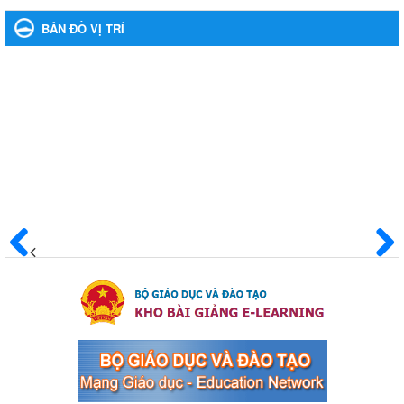
Ngày ban hành: 24/04/2024
BẢN ĐỒ VỊ TRÍ
Kế hoạch phổ biến. giáo dục pháp luật năm 2024 của ngành
Giáo dục và Đào tạo thị xã Bến Cát
Kế hoạch phổ biến. giáo dục pháp luật năm 2024 của ngành
Giáo dục và Đào tạo thị xã Bến Cát
Ngày ban hành: 08/03/2024
Hưởng ứng cuộc thi trực tuyến "Tìm hiểu Nghị quyết Trung
ương 8 Khoá XIII"
Hưởng ứng cuộc thi trực tuyến "Tìm hiểu Nghị quyết Trung ương
8 Khoá XIII"
Ngày ban hành: 04/03/2024
Trước
Sau
Kế hoạch Triển khai công tác tuyên truyền, đảm bảo trật tự,
an toàn giao thông năm 2024 tại các cơ sở giáo dục trên địa
bàn thị xã Bến Cát
Kế hoạch Triển khai công tác tuyên truyền, đảm bảo trật tự, an
toàn giao thông năm 2024 tại các cơ sở giáo dục trên địa bàn thị
xã Bến Cát
Ngày ban hành: 04/03/2024