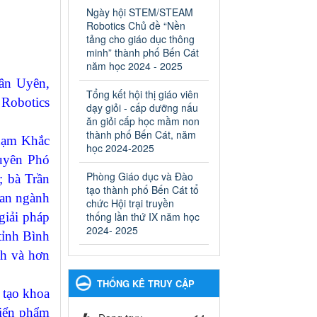
ngành Giáo dục và Đào tạo
Ngày hội STEM/STEAM
thành phố Bến Cát
Robotics Chủ đề “Nền
Ngày ban hành: 28/02/2025
tảng cho giáo dục thông
minh” thành phố Bến Cát
Quyết định công bố thủ tục
năm học 2024 - 2025
hành chính bị bãi bỏ trong
ân Uyên,
lĩnh vực giáo dục đào tạo
Tổng kết hội thị giáo viên
Robotics
thuộc hệ giáo dục quốc
dạy giỏi - cấp dưỡng nấu
dân và cơ sở giáo dục khác
ăn giỏi cấp học mầm non
thuộc thẩm quyền giải
thành phố Bến Cát, năm
hạm Khắc
quyết của Sở Giáo dục và
học 2024-2025
uyên Phó
Đào tạo, Ủy ban nhân dân
Phòng Giáo dục và Đào
cấp huyện
 bà Trần
tạo thành phố Bến Cát tổ
Quyết định công bố thủ tục
ban ngành
chức Hội trại truyền
hành chính bị bãi bỏ trong lĩnh
giải pháp
thống lần thứ IX năm học
vực giáo dục đào tạo thuộc hệ
2024- 2025
giáo dục quốc dân và cơ sở
tỉnh Bình
giáo dục khác thuộc thẩm
nh và hơn
quyền giải quyết của Sở Giáo
dục và Đào tạo, Ủy ban nhân
THỐNG KÊ TRUY CẬP
dân cấp huyện
 tạo khoa
Ngày ban hành: 30/09/2024
riển phẩm