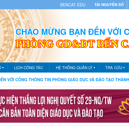
BENCAT-EDU
TÀI NGUYÊN SỐ
CHÀO MỪNG BẠN ĐẾN VỚI
PHÒNG GD&ĐT BẾN 
O
LỊCH CÔNG TÁC
HỆ THỐNG QUẢN LÝ
TRA CỨU
▼
▼
▼
IN PHÒNG GIÁO DỤC VÀ ĐÀO TẠO THÀNH PHỐ BẾN CÁT