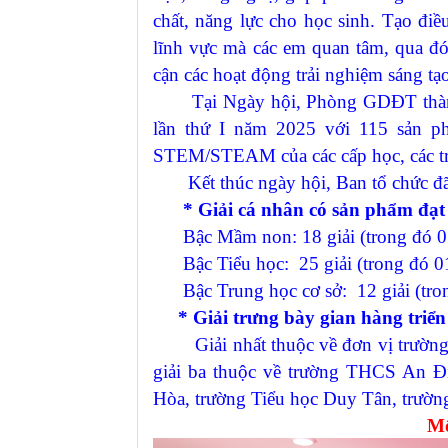
chất, năng lực cho học sinh. Tạo điều
lĩnh vực mà các em quan tâm, qua đó 
cận các hoạt động trải nghiệm sáng tạo
Tại Ngày hội, Phòng GDĐT thành p
lần thứ I năm 2025 với 115 sản
STEM/STEAM của các cấp học, các trườ
Kết thúc ngày hội, Ban tổ chức đã
* Giải cá nhân có sản phẩm đạt g
Bậc Mầm non: 18 giải (trong đó 01giả
Bậc Tiểu học: 25 giải (trong đó 01 g
Bậc Trung học cơ sở: 12 giải (trong 
* Giải trưng bày gian hàng triển
Giải nhất thuộc về đơn vị trường T
giải ba thuộc về trường THCS An Đ
Hòa, trường Tiểu học Duy Tân, trường
Mộ