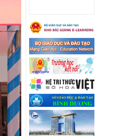
xã Bến Cát
Ngày ban hành: 08/03/2024
Hưởng ứng cuộc thi trực
tuyến "Tìm hiểu Nghị quyết
Trung ương 8 Khoá XIII"
Hưởng ứng cuộc thi trực tuyến
"Tìm hiểu Nghị quyết Trung
ương 8 Khoá XIII"
Ngày ban hành: 04/03/2024
Kế hoạch Triển khai công
tác tuyên truyền, đảm bảo
trật tự, an toàn giao thông
năm 2024 tại các cơ sở giáo
dục trên địa bàn thị xã Bến
Cát
Kế hoạch Triển khai công tác
tuyên truyền, đảm bảo trật tự,
an toàn giao thông năm 2024
tại các cơ sở giáo dục trên địa
bàn thị xã Bến Cát