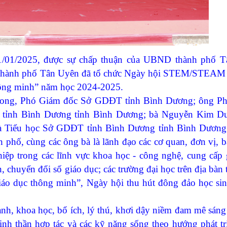
/01/2025, được sự chấp thuận của UBND thành phố T
thành phố Tân Uyên đã tổ chức Ngày hội STEM/STEAM 
hông minh” năm học 2024-2025.
, Phó Giám đốc Sở GDĐT tỉnh Bình Dương; ông P
tỉnh Bình Dương tỉnh Bình Dương; bà Nguyễn Kim D
 Tiểu học
Sở GDĐT tỉnh Bình Dương tỉnh Bình Dương;
h phố,
cùng các ông bà là lãnh đạo các cơ quan, đơn vị, 
hiệp trong các lĩnh vực khoa học - công nghệ, cung cấp 
 chuyển đổi số giáo dục; các trường đại học trên địa bàn 
áo dục thông minh”, Ngày hội thu hút đông đảo học si
, khoa học, bổ ích, lý thú, khơi dậy niềm đam mê sáng
inh thần hợp tác và các kỹ năng sống theo hướng phát t