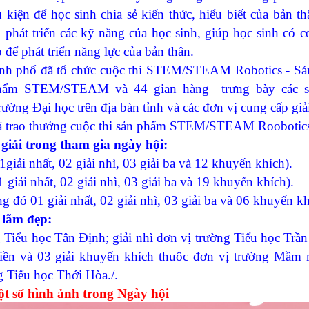
 kiện để học sinh chia sẻ kiến thức, hiểu biết của bản th
phát triển các kỹ năng của học sinh, giúp học sinh có cơ
 để phát triển năng lực của bản thân.
hố đã tổ chức cuộc thi STEM/STEAM Robotics - Sáng
 phẩm STEM/STEAM và 44 gian hàng trưng bày các 
ng Đại học trên địa bàn tỉnh và các đơn vị cung cấp giả
 trao thưởng cuộc thi sản phẩm STEM/STEAM Roobotic
iải trong tham gia ngày hội:
i nhất, 02 giải nhì, 03 giải ba và 12 khuyến khích).
iải nhất, 02 giải nhì, 03 giải ba và 19 khuyến khích).
đó 01 giải nhất, 02 giải nhì, 03 giải ba và 06 khuyến kh
 lãm đẹp:
iểu học Tân Định; giải nhì đơn vị trường Tiểu học Trầ
iền và 03 giải khuyến khích thuôc đơn vị trường Mầm
 Tiểu học Thới Hòa./.
t số hình ảnh trong Ngày hội