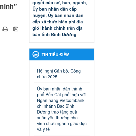
quyết của sở, ban, ngành,
minh”
Ủy ban nhân dân cấp
huyện, Ủy ban nhân dân
cấp xã thực hiện phi địa
giới hành chính trên địa
bàn tỉnh Bình Dương
Quyết đinh phê duyệt Danh
mục thủ tục hành chính thuộc
thẩm quyền giải quyết của sở,
TIN TIÊU ĐIỂM
ban, ngành, Ủy ban nhân dân
cấp huyện, Ủy ban nhân dân
cấp xã thực hiện phi địa giới
Hội nghị Cán bộ, Công
hành chính trên địa bàn tỉnh
chức 2025
Bình Dương
Ngày ban hành: 13/03/2025
Ủy ban nhân dân thành
phố Bến Cát phối hợp với
Kế hoạch Phổ biến, giáo
Ngân hàng Vietcombank
dục pháp luật năm 2025 của
chi nhánh Bắc Bình
Dương trao tặng quà
ngành Giáo dục và Đào tạo
xuân yêu thương cho
thành phố Bến Cát
viên chức ngành giáo dục
Kế hoạch Phổ biến, giáo dục
và y tế
pháp luật năm 2025 của