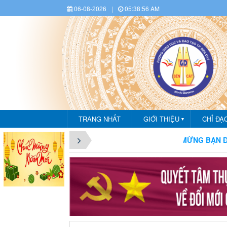
06-08-2026
|
05:38:58 AM
TRANG NHẤT
GIỚI THIỆU
CHỈ ĐẠ
▼
CHÀO MỪNG BẠN ĐẾN VỚI CỔNG THÔNG T