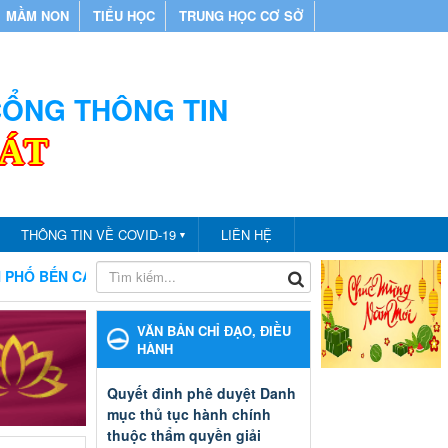
MẦM NON
TIỂU HỌC
TRUNG HỌC CƠ SỞ
 CỔNG THÔNG TIN
CÁT
THÔNG TIN VỀ COVID-19
LIÊN HỆ
▼
CHÀO MỪNG BẠN ĐẾN VỚI CỔNG THÔNG TIN PHÒNG GIÁO DỤC V
VĂN BẢN CHỈ ĐẠO, ĐIỀU
HÀNH
Quyết đinh phê duyệt Danh
mục thủ tục hành chính
thuộc thẩm quyền giải