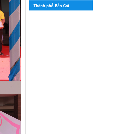
năm học 2023-2024
Thành phố Bến Cát
Kế hoạch Tổ chức Hội trại
truyền thống học sinh thị xã
Bến Cát Lần thứ VIII, năm học
2023-2024
Ngày ban hành: 28/12/2023
Phối hợp rà soát nhu cầu
tiêm vắc xin phòng Covid
19
Phối hợp rà soát nhu cầu tiêm
vắc xin phòng Covid 19
Ngày ban hành: 22/11/2023
Phát động, triển khai Cuộc
thi " An toàn giao thông
cho nụ cười ngày mai"
dành cho học sinh và giáo
viên trung học năm học
2023-2024
Phát động, triển khai Cuộc thi
" An toàn giao thông cho nụ