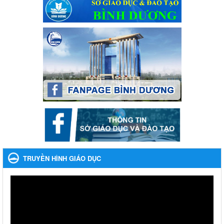
bạc và đánh bạc
Ngày ban hành: 04/03/2024
Kế hoạch Tổ chức Hội trại truyền thống học sinh thị xã Bến
Cát Lần thứ VIII, năm học 2023-2024
Kế hoạch Tổ chức Hội trại truyền thống học sinh thị xã Bến Cát
Lần thứ VIII, năm học 2023-2024
Ngày ban hành: 28/12/2023
Phối hợp rà soát nhu cầu tiêm vắc xin phòng Covid 19
Phối hợp rà soát nhu cầu tiêm vắc xin phòng Covid 19
Ngày ban hành: 22/11/2023
Phát động, triển khai Cuộc thi " An toàn giao thông cho nụ
cười ngày mai" dành cho học sinh và giáo viên trung học
TRUYỀN HÌNH GIÁO DỤC
năm học 2023-2024
Phát động, triển khai Cuộc thi " An toàn giao thông cho nụ cười
ngày mai" dành cho học sinh và giáo viên trung học năm học
2023-2024
Ngày ban hành: 22/11/2023