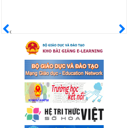
Hưởng ứng cuộc thi trực tuyến "Tìm hiểu Nghị quyết Trung
ương 8 Khoá XIII"
Hưởng ứng cuộc thi trực tuyến "Tìm hiểu Nghị quyết Trung ương
8 Khoá XIII"
Ngày ban hành: 04/03/2024
Trước
Sau
Kế hoạch Triển khai công tác tuyên truyền, đảm bảo trật tự,
an toàn giao thông năm 2024 tại các cơ sở giáo dục trên địa
bàn thị xã Bến Cát
Kế hoạch Triển khai công tác tuyên truyền, đảm bảo trật tự, an
toàn giao thông năm 2024 tại các cơ sở giáo dục trên địa bàn thị
xã Bến Cát
Ngày ban hành: 04/03/2024
Kế hoạch thực hiện Chỉ thị số 16/CT-TTg ngày 27/05/2023
của Thủ tướng Chính phủ về tăng cường phòng ngừa, đấu
tranh tội phạm, vi phạm pháp luật liên quan đến hoạt động
tổ chức đánh bạc và đánh bạc
Kế hoạch thực hiện Chỉ thị số 16/CT-TTg ngày 27/05/2023 của
Thủ tướng Chính phủ về tăng cường phòng ngừa, đấu tranh tội
phạm, vi phạm pháp luật liên quan đến hoạt động tổ chức đánh