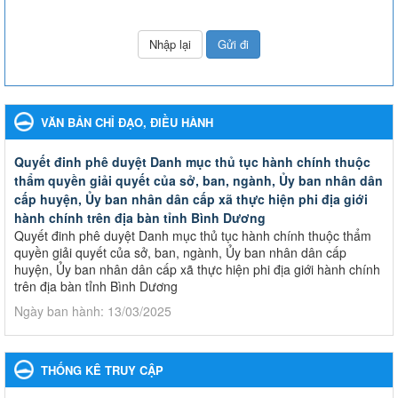
VĂN BẢN CHỈ ĐẠO, ĐIỀU HÀNH
Quyết đinh phê duyệt Danh mục thủ tục hành chính thuộc
thẩm quyền giải quyết của sở, ban, ngành, Ủy ban nhân dân
cấp huyện, Ủy ban nhân dân cấp xã thực hiện phi địa giới
hành chính trên địa bàn tỉnh Bình Dương
Quyết đinh phê duyệt Danh mục thủ tục hành chính thuộc thẩm
quyền giải quyết của sở, ban, ngành, Ủy ban nhân dân cấp
huyện, Ủy ban nhân dân cấp xã thực hiện phi địa giới hành chính
trên địa bàn tỉnh Bình Dương
Ngày ban hành: 13/03/2025
Kế hoạch Phổ biến, giáo dục pháp luật năm 2025 của ngành
Giáo dục và Đào tạo thành phố Bến Cát
THỐNG KÊ TRUY CẬP
Kế hoạch Phổ biến, giáo dục pháp luật năm 2025 của ngành