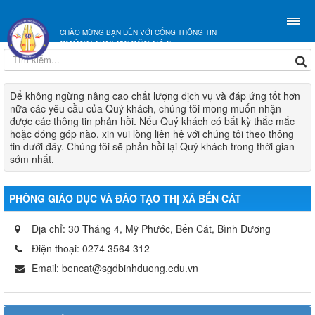
CHÀO MỪNG BẠN ĐẾN VỚI CỔNG THÔNG TIN
PHÒNG GD&ĐT BẾN CÁT
Để không ngừng nâng cao chất lượng dịch vụ và đáp ứng tốt hơn
nữa các yêu cầu của Quý khách, chúng tôi mong muốn nhận
được các thông tin phản hồi. Nếu Quý khách có bất kỳ thắc mắc
hoặc đóng góp nào, xin vui lòng liên hệ với chúng tôi theo thông
tin dưới đây. Chúng tôi sẽ phản hồi lại Quý khách trong thời gian
sớm nhất.
PHÒNG GIÁO DỤC VÀ ĐÀO TẠO THỊ XÃ BẾN CÁT
Địa chỉ:
30 Tháng 4, Mỹ Phước, Bến Cát, Bình Dương
Điện thoại:
0274 3564 312
Email:
bencat@sgdbinhduong.edu.vn