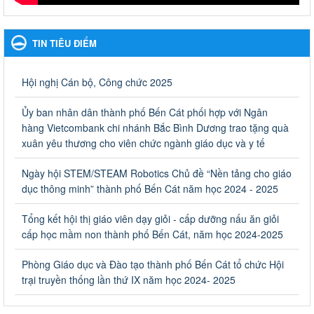
Hưởng ứng cuộc thi Tìm hiểu Luật Phòng, chống ma túy
Hưởng ứng cuộc thi Tìm hiểu Luật Phòng, chống ma túy
TIN TIÊU ĐIỂM
Ngày ban hành: 06/09/2023
Về việc thống kê, lập danh sách đề xuất học sinh nhận học
Hội nghị Cán bộ, Công chức 2025
bổng, hỗ trợ của Chương trình "Tiếp sức đến trường" năm
học 2023-2024
Ủy ban nhân dân thành phố Bến Cát phối hợp với Ngân
Về việc thống kê, lập danh sách đề xuất học sinh nhận học bổng,
hàng Vietcombank chi nhánh Bắc Bình Dương trao tặng quà
hỗ trợ của Chương trình "Tiếp sức đến trường" năm học 2023-
xuân yêu thương cho viên chức ngành giáo dục và y tế
2024
Ngày ban hành: 22/08/2023
Ngày hội STEM/STEAM Robotics Chủ đề “Nền tảng cho giáo
dục thông minh” thành phố Bến Cát năm học 2024 - 2025
Triển khai Kế hoạch Triển khai các hoạt động hưởng ứng
phong trào vệ sinh yêu nước nâng cao sức khỏe nhân dân
Tổng kết hội thị giáo viên dạy giỏi - cấp dưỡng nấu ăn giỏi
năm 2023
cấp học mầm non thành phố Bến Cát, năm học 2024-2025
Triển khai Kế hoạch Triển khai các hoạt động hưởng ứng phong
trào vệ sinh yêu nước nâng cao sức khỏe nhân dân năm 2023
Phòng Giáo dục và Đào tạo thành phố Bến Cát tổ chức Hội
Ngày ban hành: 10/08/2023
trại truyền thống lần thứ IX năm học 2024- 2025
Khẩn trương triển khai các biện pháp tăng cường công tác
phòng, chống bệnh tay chân miệng trong các cơ sở giáo