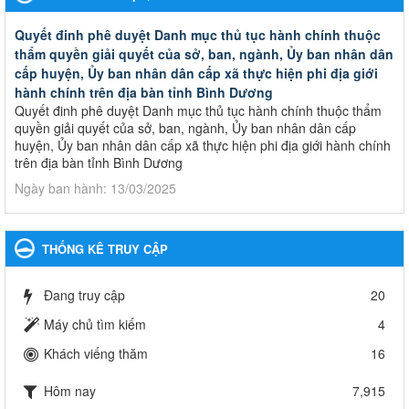
Quyết đinh phê duyệt Danh mục thủ tục hành chính thuộc
thẩm quyền giải quyết của sở, ban, ngành, Ủy ban nhân dân
cấp huyện, Ủy ban nhân dân cấp xã thực hiện phi địa giới
hành chính trên địa bàn tỉnh Bình Dương
Quyết đinh phê duyệt Danh mục thủ tục hành chính thuộc thẩm
quyền giải quyết của sở, ban, ngành, Ủy ban nhân dân cấp
huyện, Ủy ban nhân dân cấp xã thực hiện phi địa giới hành chính
trên địa bàn tỉnh Bình Dương
Ngày ban hành: 13/03/2025
Kế hoạch Phổ biến, giáo dục pháp luật năm 2025 của ngành
Giáo dục và Đào tạo thành phố Bến Cát
THỐNG KÊ TRUY CẬP
Kế hoạch Phổ biến, giáo dục pháp luật năm 2025 của ngành
Giáo dục và Đào tạo thành phố Bến Cát
Đang truy cập
20
Ngày ban hành: 28/02/2025
Máy chủ tìm kiếm
4
Quyết định công bố thủ tục hành chính bị bãi bỏ trong lĩnh
Khách viếng thăm
16
vực giáo dục đào tạo thuộc hệ giáo dục quốc dân và cơ sở
giáo dục khác thuộc thẩm quyền giải quyết của Sở Giáo dục
Hôm nay
7,915
và Đào tạo, Ủy ban nhân dân cấp huyện