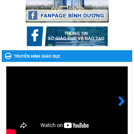
Ngày ban hành: 28/12/2023
Phối hợp rà soát nhu cầu tiêm vắc xin phòng Covid 19
Phối hợp rà soát nhu cầu tiêm vắc xin phòng Covid 19
Ngày ban hành: 22/11/2023
Phát động, triển khai Cuộc thi " An toàn giao thông cho nụ
cười ngày mai" dành cho học sinh và giáo viên trung học
TRUYỀN HÌNH GIÁO DỤC
năm học 2023-2024
Phát động, triển khai Cuộc thi " An toàn giao thông cho nụ cười
ngày mai" dành cho học sinh và giáo viên trung học năm học
2023-2024
Ngày ban hành: 22/11/2023
Nhắc nhỡ thực hiện thanh toán không dùng tiền mặt các
khoản thu trong nhà trường năm học 2023-2024 và các năm
tiếp theo
Next
Nhắc nhỡ thực hiện thanh toán không dùng tiền mặt các khoản
thu trong nhà trường năm học 2023-2024 và các năm tiếp theo
Ngày ban hành: 27/09/2023