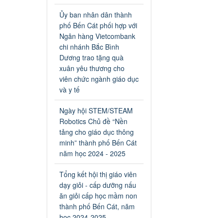
an toàn giao thông năm 2024
tại các cơ sở giáo dục trên địa
Ủy ban nhân dân thành
bàn thị xã Bến Cát
phố Bến Cát phối hợp với
Ngày ban hành: 04/03/2024
Ngân hàng Vietcombank
chi nhánh Bắc Bình
Kế hoạch thực hiện Chỉ thị
Dương trao tặng quà
số 16/CT-TTg ngày
xuân yêu thương cho
27/05/2023 của Thủ tướng
viên chức ngành giáo dục
Chính phủ về tăng cường
và y tế
phòng ngừa, đấu tranh tội
phạm, vi phạm pháp luật
Ngày hội STEM/STEAM
liên quan đến hoạt động tổ
Robotics Chủ đề “Nền
chức đánh bạc và đánh bạc
tảng cho giáo dục thông
Kế hoạch thực hiện Chỉ thị số
minh” thành phố Bến Cát
16/CT-TTg ngày 27/05/2023
của Thủ tướng Chính phủ về
năm học 2024 - 2025
tăng cường phòng ngừa, đấu
tranh tội phạm, vi phạm pháp
Tổng kết hội thị giáo viên
luật liên quan đến hoạt động
dạy giỏi - cấp dưỡng nấu
tổ chức đánh bạc và đánh bạc
ăn giỏi cấp học mầm non
Ngày ban hành: 04/03/2024
thành phố Bến Cát, năm
học 2024-2025