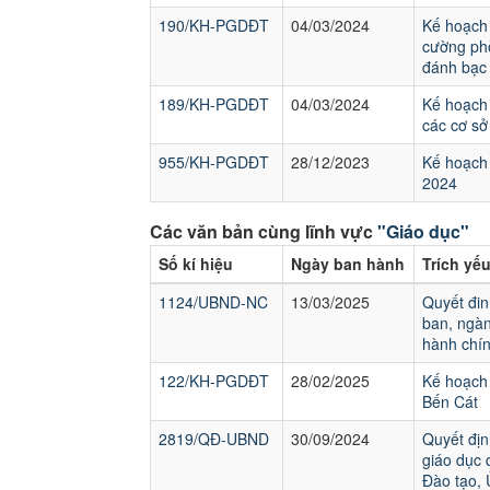
190/KH-PGDĐT
04/03/2024
Kế hoạch 
cường phò
đánh bạc
189/KH-PGDĐT
04/03/2024
Kế hoạch 
các cơ sở
955/KH-PGDĐT
28/12/2023
Kế hoạch 
2024
Các văn bản cùng lĩnh vực
"Giáo dục"
Số kí hiệu
Ngày ban hành
Trích yế
1124/UBND-NC
13/03/2025
Quyết đin
ban, ngàn
hành chín
122/KH-PGDĐT
28/02/2025
Kế hoạch 
Bến Cát
2819/QĐ-UBND
30/09/2024
Quyết địn
giáo dục 
Đào tạo,