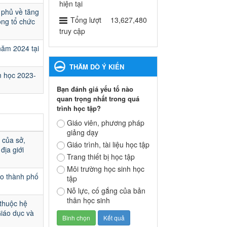
ngành Giáo dục và Đào tạo
hiện tại
 phủ về tăng
thành phố Bến Cát
Tổng lượt
13,627,480
ộng tổ chức
Ngày ban hành: 28/02/2025
truy cập
Quyết định công bố thủ tục
năm 2024 tại
hành chính bị bãi bỏ trong
THĂM DÒ Ý KIẾN
lĩnh vực giáo dục đào tạo
m học 2023-
thuộc hệ giáo dục quốc
Bạn đánh giá yếu tố nào
dân và cơ sở giáo dục khác
quan trọng nhất trong quá
thuộc thẩm quyền giải
trình học tập?
quyết của Sở Giáo dục và
Đào tạo, Ủy ban nhân dân
Giáo viên, phương pháp
giảng dạy
cấp huyện
 của sở,
Quyết định công bố thủ tục
Giáo trình, tài liệu học tập
địa giới
hành chính bị bãi bỏ trong lĩnh
Trang thiết bị học tập
vực giáo dục đào tạo thuộc hệ
Môi trường học sinh học
giáo dục quốc dân và cơ sở
ạo thành phố
tập
giáo dục khác thuộc thẩm
Nỗ lực, cố gắng của bản
quyền giải quyết của Sở Giáo
thân học sinh
dục và Đào tạo, Ủy ban nhân
 thuộc hệ
dân cấp huyện
Giáo dục và
Ngày ban hành: 30/09/2024