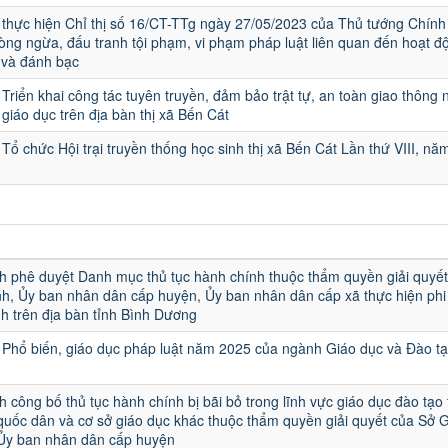
thực hiện Chỉ thị số 16/CT-TTg ngày 27/05/2023 của Thủ tướng Chính
ng ngừa, đấu tranh tội phạm, vi phạm pháp luật liên quan đến hoạt đ
 và đánh bạc
Triển khai công tác tuyên truyền, đảm bảo trật tự, an toàn giao thông 
 giáo dục trên địa bàn thị xã Bến Cát
Tổ chức Hội trại truyền thống học sinh thị xã Bến Cát Lần thứ VIII, nă
u
h phê duyệt Danh mục thủ tục hành chính thuộc thẩm quyền giải quyết
h, Ủy ban nhân dân cấp huyện, Ủy ban nhân dân cấp xã thực hiện phi 
h trên địa bàn tỉnh Bình Dương
Phổ biến, giáo dục pháp luật năm 2025 của ngành Giáo dục và Đào t
h công bố thủ tục hành chính bị bãi bỏ trong lĩnh vực giáo dục đào tạo
quốc dân và cơ sở giáo dục khác thuộc thẩm quyền giải quyết của Sở 
 Ủy ban nhân dân cấp huyện