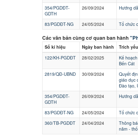
354/PGDĐT-
26/09/2024
Hướng dẫn
GDTH
83/PGDĐT-NG
24/05/2024
Tổ chức 
Các văn bản cùng cơ quan ban hành
"Ph
Số kí hiệu
Ngày ban hành
Trích yế
122/KH-PGDĐT
28/02/2025
Kế hoạch 
Bến Cát
2819/QĐ-UBND
30/09/2024
Quyết địn
giáo dục 
Đào tạo,
354/PGDĐT-
26/09/2024
Hướng dẫn
GDTH
83/PGDĐT-NG
24/05/2024
Tổ chức 
360/TB-PGDĐT
24/04/2024
Thông báo
năm - thố