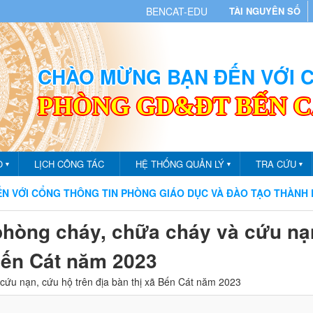
BENCAT-EDU
TÀI NGUYÊN SỐ
CHÀO MỪNG BẠN ĐẾN VỚI
PHÒNG GD&ĐT BẾN 
O
LỊCH CÔNG TÁC
HỆ THỐNG QUẢN LÝ
TRA CỨU
▼
▼
▼
ỔNG THÔNG TIN PHÒNG GIÁO DỤC VÀ ĐÀO TẠO THÀNH PHỐ BẾ
phòng cháy, chữa cháy và cứu nạ
 Bến Cát năm 2023
cứu nạn, cứu hộ trên địa bàn thị xã Bến Cát năm 2023