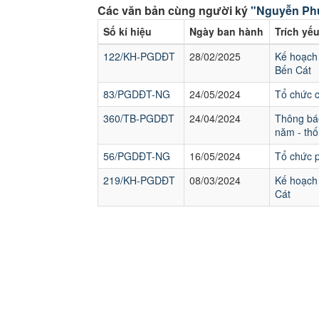
Các văn bản cùng người ký
"Nguyễn Ph
Số kí hiệu
Ngày ban hành
Trích yế
122/KH-PGDĐT
28/02/2025
Kế hoạch 
Bến Cát
83/PGDĐT-NG
24/05/2024
Tổ chức 
360/TB-PGDĐT
24/04/2024
Thông báo
năm - thố
56/PGDĐT-NG
16/05/2024
Tổ chức p
219/KH-PGDĐT
08/03/2024
Kế hoạch 
Cát