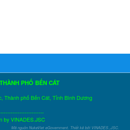
 THÀNH PHỐ BẾN CÁT
c, Thành phố Bến Cát, Tỉnh Bình Dương
--------------------------
gn by
VINADES.JSC
Mã nguồn
NukeViet eGovernment
. Thiết kê bởi
VINADES.,JSC
.