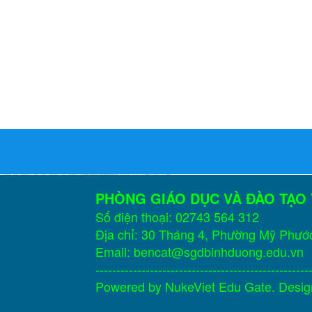
PHÒNG GIÁO DỤC VÀ ĐÀO TẠO
Số điện thoại: 02743 564 312
Địa chỉ: 30 Tháng 4, Phường Mỹ Phướ
Email: bencat@sgdbinhduong.edu.vn
---------------------------------------------------
Powered by
NukeViet Edu Gate
. Desi