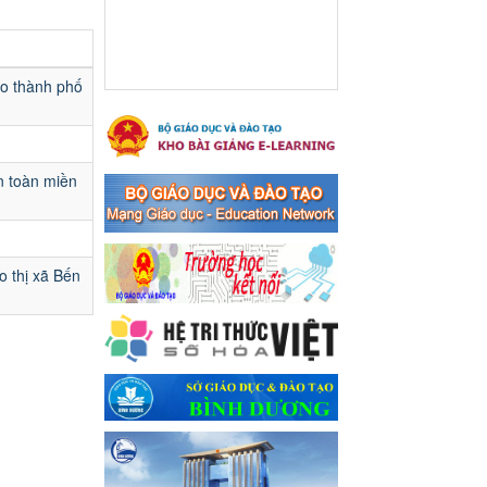
Ngày ban hành: 16/05/2024
Thông báo về việc treo
Quốc kỳ và nghỉ lễ kỉ niệm
ạo thành phố
49 năm ngày Giải phóng
hoàn toàn miền năm -
thống nhất đất nước
(30/4/1975-30/4/2024) và
n toàn miền
Quốc tế lao động 01/5
Thông báo về việc treo Quốc
kỳ và nghỉ lễ kỉ niệm 49 năm
ngày Giải phóng hoàn toàn
o thị xã Bến
miền năm - thống nhất đất
nước (30/4/1975-30/4/2024)
và Quốc tế lao động 01/5
Ngày ban hành: 24/04/2024
Kế hoạch phổ biến. giáo
dục pháp luật năm 2024 của
ngành Giáo dục và Đào tạo
thị xã Bến Cát
Kế hoạch phổ biến. giáo dục