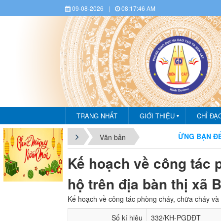
09-08-2026
|
08:17:47 AM
TRANG NHẤT
GIỚI THIỆU
CHỈ ĐẠ
▼
CHÀO MỪNG BẠN ĐẾN VỚI C
Văn bản
Kế hoạch về công tác 
hộ trên địa bàn thị xã
Kế hoạch về công tác phòng cháy, chữa cháy và 
Số kí hiệu
332/KH-PGDĐT