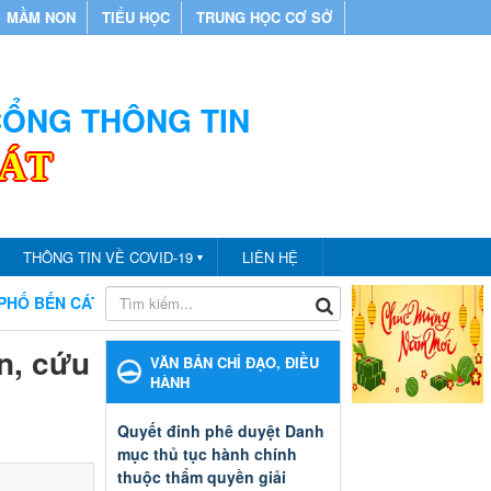
MẦM NON
TIỂU HỌC
TRUNG HỌC CƠ SỞ
 CỔNG THÔNG TIN
CÁT
THÔNG TIN VỀ COVID-19
LIÊN HỆ
▼
N CÁT
CHÀO MỪNG BẠN ĐẾN VỚI CỔNG THÔNG TIN PHÒN
n, cứu
VĂN BẢN CHỈ ĐẠO, ĐIỀU
HÀNH
Quyết đinh phê duyệt Danh
mục thủ tục hành chính
thuộc thẩm quyền giải