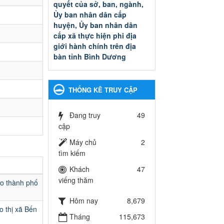
quyết của sở, ban, ngành,
Ủy ban nhân dân cấp
huyện, Ủy ban nhân dân
cấp xã thực hiện phi địa
giới hành chính trên địa
bàn tỉnh Bình Dương
Quyết đinh phê duyệt Danh
mục thủ tục hành chính thuộc
thẩm quyền giải quyết của sở,
THỐNG KÊ TRUY CẬP
ban, ngành, Ủy ban nhân dân
cấp huyện, Ủy ban nhân dân
cấp xã thực hiện phi địa giới
Đang truy
49
hành chính trên địa bàn tỉnh
cập
Bình Dương
Máy chủ
2
Ngày ban hành: 13/03/2025
tìm kiếm
Kế hoạch Phổ biến, giáo
Khách
47
dục pháp luật năm 2025 của
viếng thăm
ạo thành phố
ngành Giáo dục và Đào tạo
thành phố Bến Cát
Hôm nay
8,679
Kế hoạch Phổ biến, giáo dục
o thị xã Bến
Tháng
115,673
pháp luật năm 2025 của