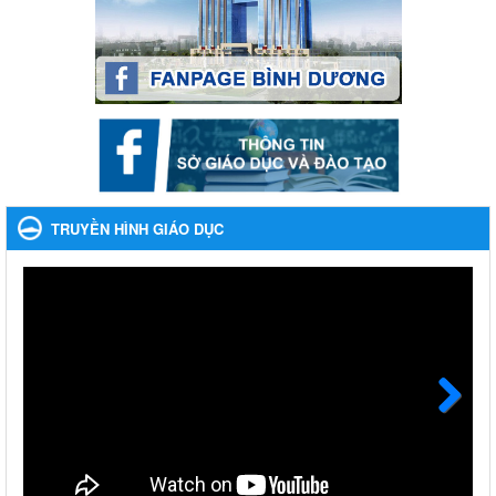
Lần thứ VIII, năm học 2023-2024
Ngày ban hành: 28/12/2023
Phối hợp rà soát nhu cầu tiêm vắc xin phòng Covid 19
Phối hợp rà soát nhu cầu tiêm vắc xin phòng Covid 19
Ngày ban hành: 22/11/2023
Phát động, triển khai Cuộc thi " An toàn giao thông cho nụ
cười ngày mai" dành cho học sinh và giáo viên trung học
TRUYỀN HÌNH GIÁO DỤC
năm học 2023-2024
Phát động, triển khai Cuộc thi " An toàn giao thông cho nụ cười
ngày mai" dành cho học sinh và giáo viên trung học năm học
2023-2024
Ngày ban hành: 22/11/2023
Nhắc nhỡ thực hiện thanh toán không dùng tiền mặt các
khoản thu trong nhà trường năm học 2023-2024 và các năm
tiếp theo
Next
Nhắc nhỡ thực hiện thanh toán không dùng tiền mặt các khoản
thu trong nhà trường năm học 2023-2024 và các năm tiếp theo
Ngày ban hành: 27/09/2023