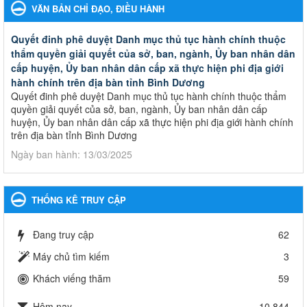
VĂN BẢN CHỈ ĐẠO, ĐIỀU HÀNH
Quyết đinh phê duyệt Danh mục thủ tục hành chính thuộc
thẩm quyền giải quyết của sở, ban, ngành, Ủy ban nhân dân
cấp huyện, Ủy ban nhân dân cấp xã thực hiện phi địa giới
hành chính trên địa bàn tỉnh Bình Dương
Quyết đinh phê duyệt Danh mục thủ tục hành chính thuộc thẩm
quyền giải quyết của sở, ban, ngành, Ủy ban nhân dân cấp
huyện, Ủy ban nhân dân cấp xã thực hiện phi địa giới hành chính
trên địa bàn tỉnh Bình Dương
Ngày ban hành: 13/03/2025
Kế hoạch Phổ biến, giáo dục pháp luật năm 2025 của ngành
Giáo dục và Đào tạo thành phố Bến Cát
THỐNG KÊ TRUY CẬP
Kế hoạch Phổ biến, giáo dục pháp luật năm 2025 của ngành
Giáo dục và Đào tạo thành phố Bến Cát
Đang truy cập
62
Ngày ban hành: 28/02/2025
Máy chủ tìm kiếm
3
Quyết định công bố thủ tục hành chính bị bãi bỏ trong lĩnh
Khách viếng thăm
59
vực giáo dục đào tạo thuộc hệ giáo dục quốc dân và cơ sở
giáo dục khác thuộc thẩm quyền giải quyết của Sở Giáo dục
Hôm nay
10,844