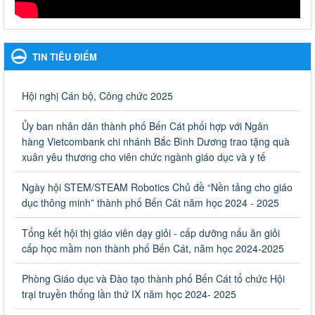
Hưởng ứng cuộc thi Tìm hiểu Luật Phòng, chống ma túy
Hưởng ứng cuộc thi Tìm hiểu Luật Phòng, chống ma túy
TIN TIÊU ĐIỂM
Ngày ban hành: 06/09/2023
Về việc thống kê, lập danh sách đề xuất học sinh nhận học
Hội nghị Cán bộ, Công chức 2025
bổng, hỗ trợ của Chương trình "Tiếp sức đến trường" năm
học 2023-2024
Ủy ban nhân dân thành phố Bến Cát phối hợp với Ngân
Về việc thống kê, lập danh sách đề xuất học sinh nhận học bổng,
hàng Vietcombank chi nhánh Bắc Bình Dương trao tặng quà
hỗ trợ của Chương trình "Tiếp sức đến trường" năm học 2023-
xuân yêu thương cho viên chức ngành giáo dục và y tế
2024
Ngày ban hành: 22/08/2023
Ngày hội STEM/STEAM Robotics Chủ đề “Nền tảng cho giáo
dục thông minh” thành phố Bến Cát năm học 2024 - 2025
Triển khai Kế hoạch Triển khai các hoạt động hưởng ứng
phong trào vệ sinh yêu nước nâng cao sức khỏe nhân dân
Tổng kết hội thị giáo viên dạy giỏi - cấp dưỡng nấu ăn giỏi
năm 2023
cấp học mầm non thành phố Bến Cát, năm học 2024-2025
Triển khai Kế hoạch Triển khai các hoạt động hưởng ứng phong
trào vệ sinh yêu nước nâng cao sức khỏe nhân dân năm 2023
Phòng Giáo dục và Đào tạo thành phố Bến Cát tổ chức Hội
Ngày ban hành: 10/08/2023
trại truyền thống lần thứ IX năm học 2024- 2025
Khẩn trương triển khai các biện pháp tăng cường công tác