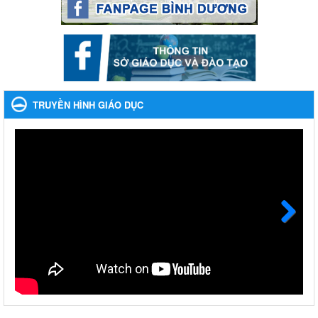
Lần thứ VIII, năm học 2023-2024
Ngày ban hành: 28/12/2023
Phối hợp rà soát nhu cầu tiêm vắc xin phòng Covid 19
Phối hợp rà soát nhu cầu tiêm vắc xin phòng Covid 19
Ngày ban hành: 22/11/2023
TRUYỀN HÌNH GIÁO DỤC
Phát động, triển khai Cuộc thi " An toàn giao thông cho nụ
cười ngày mai" dành cho học sinh và giáo viên trung học
năm học 2023-2024
Phát động, triển khai Cuộc thi " An toàn giao thông cho nụ cười
ngày mai" dành cho học sinh và giáo viên trung học năm học
2023-2024
Ngày ban hành: 22/11/2023
Next
Nhắc nhỡ thực hiện thanh toán không dùng tiền mặt các
khoản thu trong nhà trường năm học 2023-2024 và các năm
tiếp theo
Nhắc nhỡ thực hiện thanh toán không dùng tiền mặt các khoản
thu trong nhà trường năm học 2023-2024 và các năm tiếp theo