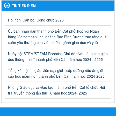
Ngày ban hành: 27/09/2023
TIN TIÊU ĐIỂM
Hưởng ứng cuộc thi Tìm hiểu Luật Phòng, chống ma túy
Hưởng ứng cuộc thi Tìm hiểu Luật Phòng, chống ma túy
Hội nghị Cán bộ, Công chức 2025
Ngày ban hành: 06/09/2023
Ủy ban nhân dân thành phố Bến Cát phối hợp với Ngân
Về việc thống kê, lập danh sách đề xuất học sinh nhận học
hàng Vietcombank chi nhánh Bắc Bình Dương trao tặng quà
bổng, hỗ trợ của Chương trình "Tiếp sức đến trường" năm
xuân yêu thương cho viên chức ngành giáo dục và y tế
học 2023-2024
Về việc thống kê, lập danh sách đề xuất học sinh nhận học bổng,
Ngày hội STEM/STEAM Robotics Chủ đề “Nền tảng cho giáo
hỗ trợ của Chương trình "Tiếp sức đến trường" năm học 2023-
dục thông minh” thành phố Bến Cát năm học 2024 - 2025
2024
Ngày ban hành: 22/08/2023
Tổng kết hội thị giáo viên dạy giỏi - cấp dưỡng nấu ăn giỏi
cấp học mầm non thành phố Bến Cát, năm học 2024-2025
Triển khai Kế hoạch Triển khai các hoạt động hưởng ứng
phong trào vệ sinh yêu nước nâng cao sức khỏe nhân dân
Phòng Giáo dục và Đào tạo thành phố Bến Cát tổ chức Hội
năm 2023
trại truyền thống lần thứ IX năm học 2024- 2025
Triển khai Kế hoạch Triển khai các hoạt động hưởng ứng phong
trào vệ sinh yêu nước nâng cao sức khỏe nhân dân năm 2023
Ngày ban hành: 10/08/2023
Khẩn trương triển khai các biện pháp tăng cường công tác