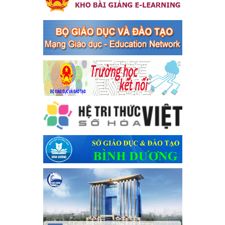
Trước
Sau
Kế hoạch Triển khai công tác tuyên truyền, đảm bảo trật tự,
an toàn giao thông năm 2024 tại các cơ sở giáo dục trên địa
bàn thị xã Bến Cát
Kế hoạch Triển khai công tác tuyên truyền, đảm bảo trật tự, an
toàn giao thông năm 2024 tại các cơ sở giáo dục trên địa bàn thị
xã Bến Cát
Ngày ban hành: 04/03/2024
Kế hoạch thực hiện Chỉ thị số 16/CT-TTg ngày 27/05/2023
của Thủ tướng Chính phủ về tăng cường phòng ngừa, đấu
tranh tội phạm, vi phạm pháp luật liên quan đến hoạt động
tổ chức đánh bạc và đánh bạc
Kế hoạch thực hiện Chỉ thị số 16/CT-TTg ngày 27/05/2023 của
Thủ tướng Chính phủ về tăng cường phòng ngừa, đấu tranh tội
phạm, vi phạm pháp luật liên quan đến hoạt động tổ chức đánh
bạc và đánh bạc
Ngày ban hành: 04/03/2024
Kế hoạch Tổ chức Hội trại truyền thống học sinh thị xã Bến
Cát Lần thứ VIII, năm học 2023-2024
Kế hoạch Tổ chức Hội trại truyền thống học sinh thị xã Bến Cát