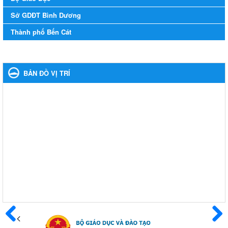
Ngày ban hành: 16/05/2024
Sở GDĐT Bình Dương
Thông báo về việc treo Quốc kỳ và nghỉ lễ kỉ niệm 49 năm
Thành phố Bến Cát
ngày Giải phóng hoàn toàn miền năm - thống nhất đất nước
(30/4/1975-30/4/2024) và Quốc tế lao động 01/5
Thông báo về việc treo Quốc kỳ và nghỉ lễ kỉ niệm 49 năm ngày
Giải phóng hoàn toàn miền năm - thống nhất đất nước
BẢN ĐỒ VỊ TRÍ
(30/4/1975-30/4/2024) và Quốc tế lao động 01/5
Ngày ban hành: 24/04/2024
Kế hoạch phổ biến. giáo dục pháp luật năm 2024 của ngành
Giáo dục và Đào tạo thị xã Bến Cát
Kế hoạch phổ biến. giáo dục pháp luật năm 2024 của ngành
Giáo dục và Đào tạo thị xã Bến Cát
Ngày ban hành: 08/03/2024
Hưởng ứng cuộc thi trực tuyến "Tìm hiểu Nghị quyết Trung
ương 8 Khoá XIII"
Hưởng ứng cuộc thi trực tuyến "Tìm hiểu Nghị quyết Trung ương
8 Khoá XIII"
Ngày ban hành: 04/03/2024