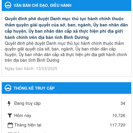
VĂN BẢN CHỈ ĐẠO, ĐIỀU HÀNH
Quyết đinh phê duyệt Danh mục thủ tục hành chính thuộc
thẩm quyền giải quyết của sở, ban, ngành, Ủy ban nhân dân
cấp huyện, Ủy ban nhân dân cấp xã thực hiện phi địa giới
hành chính trên địa bàn tỉnh Bình Dương
Quyết đinh phê duyệt Danh mục thủ tục hành chính thuộc thẩm
quyền giải quyết của sở, ban, ngành, Ủy ban nhân dân cấp
huyện, Ủy ban nhân dân cấp xã thực hiện phi địa giới hành chính
trên địa bàn tỉnh Bình Dương
Ngày ban hành: 13/03/2025
Kế hoạch Phổ biến, giáo dục pháp luật năm 2025 của ngành
Giáo dục và Đào tạo thành phố Bến Cát
THỐNG KÊ TRUY CẬP
Kế hoạch Phổ biến, giáo dục pháp luật năm 2025 của ngành
Giáo dục và Đào tạo thành phố Bến Cát
Đang truy cập
34
Ngày ban hành: 28/02/2025
Hôm nay
10,726
Quyết định công bố thủ tục hành chính bị bãi bỏ trong lĩnh
vực giáo dục đào tạo thuộc hệ giáo dục quốc dân và cơ sở
Tháng hiện tại
117,720
giáo dục khác thuộc thẩm quyền giải quyết của Sở Giáo dục