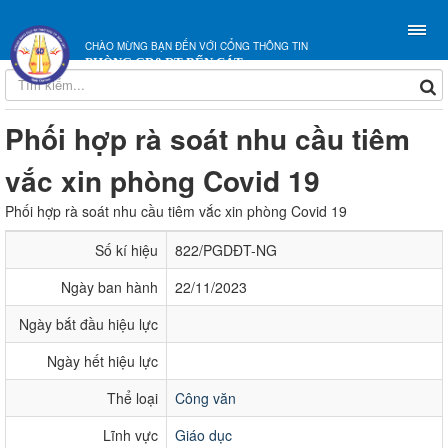
CHÀO MỪNG BẠN ĐẾN VỚI CỔNG THÔNG TIN
PHÒNG GD&ĐT BẾN CÁT
Phối hợp rà soát nhu cầu tiêm
vắc xin phòng Covid 19
Phối hợp rà soát nhu cầu tiêm vắc xin phòng Covid 19
Số kí hiệu
822/PGDĐT-NG
Ngày ban hành
22/11/2023
Ngày bắt đầu hiệu lực
Ngày hết hiệu lực
Thể loại
Công văn
Lĩnh vực
Giáo dục