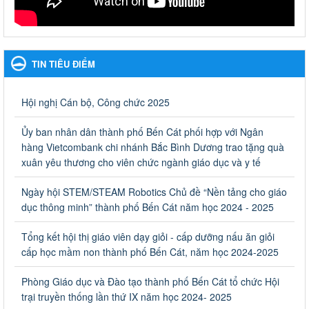
Ngày ban hành: 27/09/2023
Hưởng ứng cuộc thi Tìm hiểu Luật Phòng, chống ma túy
Hưởng ứng cuộc thi Tìm hiểu Luật Phòng, chống ma túy
TIN TIÊU ĐIỂM
Ngày ban hành: 06/09/2023
Về việc thống kê, lập danh sách đề xuất học sinh nhận học
Hội nghị Cán bộ, Công chức 2025
bổng, hỗ trợ của Chương trình "Tiếp sức đến trường" năm
học 2023-2024
Ủy ban nhân dân thành phố Bến Cát phối hợp với Ngân
Về việc thống kê, lập danh sách đề xuất học sinh nhận học bổng,
hàng Vietcombank chi nhánh Bắc Bình Dương trao tặng quà
hỗ trợ của Chương trình "Tiếp sức đến trường" năm học 2023-
xuân yêu thương cho viên chức ngành giáo dục và y tế
2024
Ngày ban hành: 22/08/2023
Ngày hội STEM/STEAM Robotics Chủ đề “Nền tảng cho giáo
dục thông minh” thành phố Bến Cát năm học 2024 - 2025
Triển khai Kế hoạch Triển khai các hoạt động hưởng ứng
phong trào vệ sinh yêu nước nâng cao sức khỏe nhân dân
Tổng kết hội thị giáo viên dạy giỏi - cấp dưỡng nấu ăn giỏi
năm 2023
cấp học mầm non thành phố Bến Cát, năm học 2024-2025
Triển khai Kế hoạch Triển khai các hoạt động hưởng ứng phong
trào vệ sinh yêu nước nâng cao sức khỏe nhân dân năm 2023
Phòng Giáo dục và Đào tạo thành phố Bến Cát tổ chức Hội
Ngày ban hành: 10/08/2023
trại truyền thống lần thứ IX năm học 2024- 2025