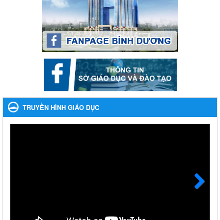
Kế hoạch Tổ chức Hội trại truyền thống học sinh thị xã Bến Cát
Lần thứ VIII, năm học 2023-2024
Ngày ban hành: 28/12/2023
Phối hợp rà soát nhu cầu tiêm vắc xin phòng Covid 19
Phối hợp rà soát nhu cầu tiêm vắc xin phòng Covid 19
Ngày ban hành: 22/11/2023
Phát động, triển khai Cuộc thi " An toàn giao thông cho nụ
cười ngày mai" dành cho học sinh và giáo viên trung học
TRUYỀN HÌNH GIÁO DỤC
năm học 2023-2024
Phát động, triển khai Cuộc thi " An toàn giao thông cho nụ cười
ngày mai" dành cho học sinh và giáo viên trung học năm học
2023-2024
Ngày ban hành: 22/11/2023
Nhắc nhỡ thực hiện thanh toán không dùng tiền mặt các
khoản thu trong nhà trường năm học 2023-2024 và các năm
tiếp theo
Next
Nhắc nhỡ thực hiện thanh toán không dùng tiền mặt các khoản
thu trong nhà trường năm học 2023-2024 và các năm tiếp theo