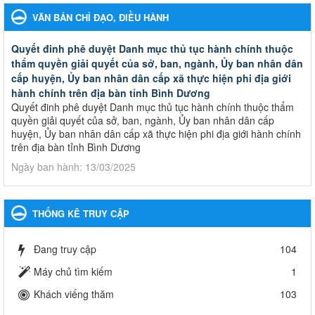
VĂN BẢN CHỈ ĐẠO, ĐIỀU HÀNH
Quyết đinh phê duyệt Danh mục thủ tục hành chính thuộc
thẩm quyền giải quyết của sở, ban, ngành, Ủy ban nhân dân
cấp huyện, Ủy ban nhân dân cấp xã thực hiện phi địa giới
hành chính trên địa bàn tỉnh Bình Dương
Quyết đinh phê duyệt Danh mục thủ tục hành chính thuộc thẩm
quyền giải quyết của sở, ban, ngành, Ủy ban nhân dân cấp
huyện, Ủy ban nhân dân cấp xã thực hiện phi địa giới hành chính
trên địa bàn tỉnh Bình Dương
Ngày ban hành: 13/03/2025
Kế hoạch Phổ biến, giáo dục pháp luật năm 2025 của ngành
Giáo dục và Đào tạo thành phố Bến Cát
THỐNG KÊ TRUY CẬP
Kế hoạch Phổ biến, giáo dục pháp luật năm 2025 của ngành
Giáo dục và Đào tạo thành phố Bến Cát
Đang truy cập
104
Ngày ban hành: 28/02/2025
Máy chủ tìm kiếm
1
Quyết định công bố thủ tục hành chính bị bãi bỏ trong lĩnh
Khách viếng thăm
103
vực giáo dục đào tạo thuộc hệ giáo dục quốc dân và cơ sở
giáo dục khác thuộc thẩm quyền giải quyết của Sở Giáo dục