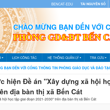
BENCAT-EDU
TÀI NGUYÊN SỐ
CHÀO MỪNG BẠN ĐẾN VỚI
PHÒNG GD&ĐT BẾN 
O
LỊCH CÔNG TÁC
HỆ THỐNG QUẢN LÝ
TRA CỨU
▼
▼
▼
ẾN VỚI CỔNG THÔNG TIN PHÒNG GIÁO DỤC VÀ ĐÀO TẠO THÀN
ực hiện Đề án "Xây dựng xã hội h
ên địa bàn thị xã Bến Cát
 hội học tập giai đoạn 2021-2030" trên địa bàn thị xã Bến Cát