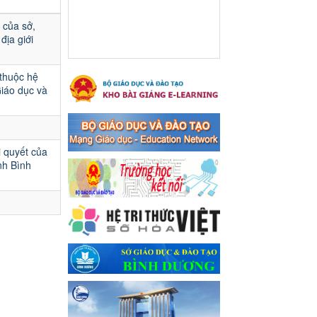
Ngày ban hành: 16/05/2024
 của sở,
Thông báo về việc treo
địa giới
Quốc kỳ và nghỉ lễ kỉ niệm
49 năm ngày Giải phóng
 thuộc hệ
hoàn toàn miền năm -
Giáo dục và
thống nhất đất nước
(30/4/1975-30/4/2024) và
Quốc tế lao động 01/5
Thông báo về việc treo Quốc
i quyết của
kỳ và nghỉ lễ kỉ niệm 49 năm
nh Bình
ngày Giải phóng hoàn toàn
miền năm - thống nhất đất
nước (30/4/1975-30/4/2024)
và Quốc tế lao động 01/5
Ngày ban hành: 24/04/2024
Kế hoạch phổ biến. giáo
dục pháp luật năm 2024 của
ngành Giáo dục và Đào tạo
thị xã Bến Cát
Kế hoạch phổ biến. giáo dục