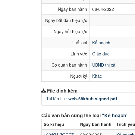
Ngày ban hành
06/04/2022
Ngày bắt đầu hiệu lực
Ngày hết hiệu lực
Thể loại
Kế hoạch
Lĩnh vực
Giáo dục
Cơ quan ban hành
UBND thị xã
Người ký
Khác
File đính kèm
Tải tập tin :
web-68khub.signed.pdf
Các văn bản cùng thể loại
"Kế hoạch"
Số kí hiệu
Ngày ban hành
Trích yế
122/KH-PGDĐT
28/02/2025
Kế hoạch 