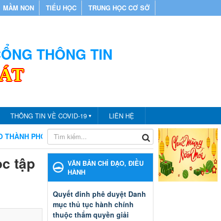
MẦM NON
TIỂU HỌC
TRUNG HỌC CƠ SỞ
 CỔNG THÔNG TIN
CÁT
THÔNG TIN VỀ COVID-19
LIÊN HỆ
▼
H PHỐ BẾN CÁT
CHÀO MỪNG BẠN ĐẾN VỚI CỔNG THÔNG T
ọc tập
VĂN BẢN CHỈ ĐẠO, ĐIỀU
HÀNH
Quyết đinh phê duyệt Danh
mục thủ tục hành chính
thuộc thẩm quyền giải