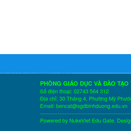
PHÒNG GIÁO DỤC VÀ ĐÀO TẠO
Số điện thoại: 02743 564 312
Địa chỉ: 30 Tháng 4, Phường Mỹ Phướ
Email: bencat@sgdbinhduong.edu.vn
---------------------------------------------------
Powered by
NukeViet Edu Gate
. Desi