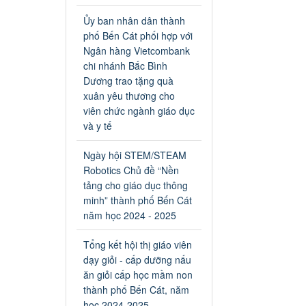
an toàn giao thông năm 2024
tại các cơ sở giáo dục trên địa
Ủy ban nhân dân thành
bàn thị xã Bến Cát
phố Bến Cát phối hợp với
Ngày ban hành: 04/03/2024
Ngân hàng Vietcombank
chi nhánh Bắc Bình
Kế hoạch thực hiện Chỉ thị
Dương trao tặng quà
số 16/CT-TTg ngày
xuân yêu thương cho
27/05/2023 của Thủ tướng
viên chức ngành giáo dục
Chính phủ về tăng cường
và y tế
phòng ngừa, đấu tranh tội
phạm, vi phạm pháp luật
Ngày hội STEM/STEAM
liên quan đến hoạt động tổ
Robotics Chủ đề “Nền
chức đánh bạc và đánh bạc
tảng cho giáo dục thông
Kế hoạch thực hiện Chỉ thị số
minh” thành phố Bến Cát
16/CT-TTg ngày 27/05/2023
của Thủ tướng Chính phủ về
năm học 2024 - 2025
tăng cường phòng ngừa, đấu
tranh tội phạm, vi phạm pháp
Tổng kết hội thị giáo viên
luật liên quan đến hoạt động
dạy giỏi - cấp dưỡng nấu
tổ chức đánh bạc và đánh bạc
ăn giỏi cấp học mầm non
Ngày ban hành: 04/03/2024
thành phố Bến Cát, năm
học 2024-2025