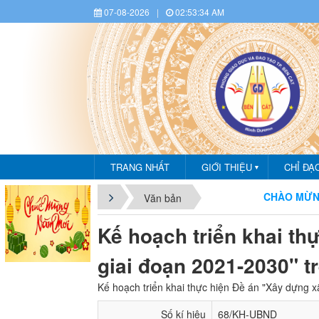
07-08-2026
|
02:53:34 AM
TRANG NHẤT
GIỚI THIỆU
CHỈ ĐẠ
▼
CHÀO MỪNG BẠN Đ
Văn bản
Kế hoạch triển khai th
giai đoạn 2021-2030" tr
Kế hoạch triển khai thực hiện Đề án "Xây dựng xã
Số kí hiệu
68/KH-UBND