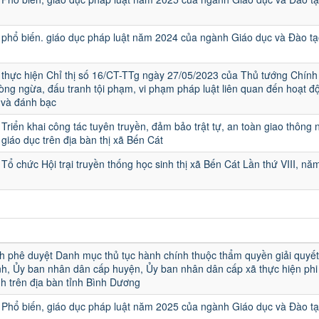
phổ biến. giáo dục pháp luật năm 2024 của ngành Giáo dục và Đào tạ
thực hiện Chỉ thị số 16/CT-TTg ngày 27/05/2023 của Thủ tướng Chính
ng ngừa, đấu tranh tội phạm, vi phạm pháp luật liên quan đến hoạt đ
 và đánh bạc
Triển khai công tác tuyên truyền, đảm bảo trật tự, an toàn giao thông 
 giáo dục trên địa bàn thị xã Bến Cát
Tổ chức Hội trại truyền thống học sinh thị xã Bến Cát Lần thứ VIII, nă
u
h phê duyệt Danh mục thủ tục hành chính thuộc thẩm quyền giải quyết
h, Ủy ban nhân dân cấp huyện, Ủy ban nhân dân cấp xã thực hiện phi 
h trên địa bàn tỉnh Bình Dương
Phổ biến, giáo dục pháp luật năm 2025 của ngành Giáo dục và Đào t