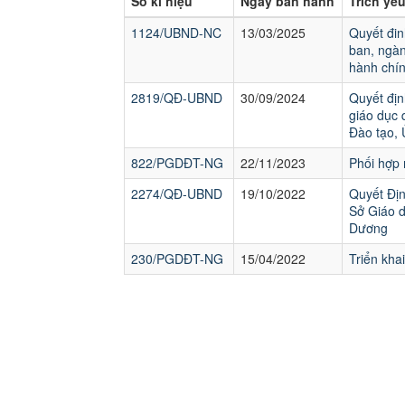
Số kí hiệu
Ngày ban hành
Trích yế
1124/UBND-NC
13/03/2025
Quyết đin
ban, ngàn
hành chín
2819/QĐ-UBND
30/09/2024
Quyết địn
giáo dục 
Đào tạo,
822/PGDĐT-NG
22/11/2023
Phối hợp 
2274/QĐ-UBND
19/10/2022
Quyết Địn
Sở Giáo d
Dương
230/PGDĐT-NG
15/04/2022
Triển kha