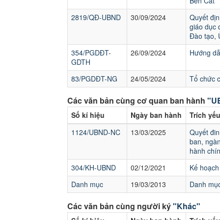
Bến Cát
2819/QĐ-UBND
30/09/2024
Quyết địn
giáo dục 
Đào tạo,
354/PGDĐT-
26/09/2024
Hướng dẫn
GDTH
83/PGDĐT-NG
24/05/2024
Tổ chức 
Các văn bản cùng cơ quan ban hành
"UB
Số kí hiệu
Ngày ban hành
Trích yế
1124/UBND-NC
13/03/2025
Quyết đin
ban, ngàn
hành chín
304/KH-UBND
02/12/2021
Kế hoạch 
Danh mục
19/03/2013
Danh mục
Các văn bản cùng người ký
"Khác"