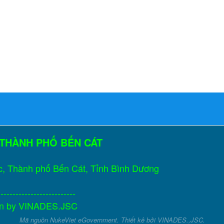
 THÀNH PHỐ BẾN CÁT
c, Thành phố Bến Cát, Tỉnh Bình Dương
--------------------------
gn by
VINADES.JSC
Mã nguồn
NukeViet eGovernment
. Thiết kê bởi
VINADES.,JSC
.