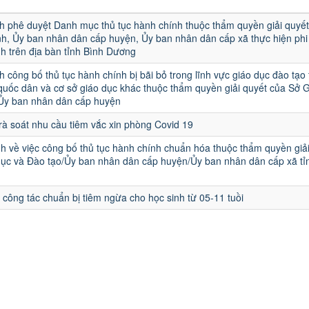
u
h phê duyệt Danh mục thủ tục hành chính thuộc thẩm quyền giải quyết
h, Ủy ban nhân dân cấp huyện, Ủy ban nhân dân cấp xã thực hiện phi 
h trên địa bàn tỉnh Bình Dương
h công bố thủ tục hành chính bị bãi bỏ trong lĩnh vực giáo dục đào tạo
quốc dân và cơ sở giáo dục khác thuộc thẩm quyền giải quyết của Sở 
 Ủy ban nhân dân cấp huyện
rà soát nhu cầu tiêm vắc xin phòng Covid 19
h về việc công bố thủ tục hành chính chuẩn hóa thuộc thẩm quyền giả
ục và Đào tạo/Ủy ban nhân dân cấp huyện/Ủy ban nhân dân cấp xã tỉ
i công tác chuẩn bị tiêm ngừa cho học sinh từ 05-11 tuồi