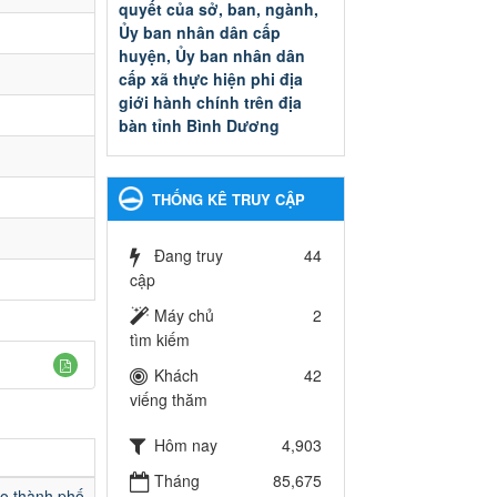
quyết của sở, ban, ngành,
Ủy ban nhân dân cấp
huyện, Ủy ban nhân dân
cấp xã thực hiện phi địa
giới hành chính trên địa
bàn tỉnh Bình Dương
Quyết đinh phê duyệt Danh
mục thủ tục hành chính thuộc
thẩm quyền giải quyết của sở,
THỐNG KÊ TRUY CẬP
ban, ngành, Ủy ban nhân dân
cấp huyện, Ủy ban nhân dân
cấp xã thực hiện phi địa giới
Đang truy
44
hành chính trên địa bàn tỉnh
cập
Bình Dương
Máy chủ
2
Ngày ban hành: 13/03/2025
tìm kiếm
Kế hoạch Phổ biến, giáo
Khách
42
dục pháp luật năm 2025 của
viếng thăm
ngành Giáo dục và Đào tạo
thành phố Bến Cát
Hôm nay
4,903
Kế hoạch Phổ biến, giáo dục
Tháng
85,675
pháp luật năm 2025 của
ạo thành phố