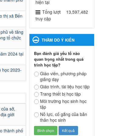
ngành Giáo dục và Đào tạo
hiện tại
thành phố Bến Cát
Tổng lượt
13,597,482
o thị xã Bến
Ngày ban hành: 28/02/2025
truy cập
Quyết định công bố thủ tục
 phủ về tăng
hành chính bị bãi bỏ trong
ộng tổ chức
THĂM DÒ Ý KIẾN
lĩnh vực giáo dục đào tạo
thuộc hệ giáo dục quốc
Bạn đánh giá yếu tố nào
năm 2024 tại
dân và cơ sở giáo dục khác
quan trọng nhất trong quá
thuộc thẩm quyền giải
trình học tập?
quyết của Sở Giáo dục và
m học 2023-
Đào tạo, Ủy ban nhân dân
Giáo viên, phương pháp
giảng dạy
cấp huyện
Quyết định công bố thủ tục
Giáo trình, tài liệu học tập
hành chính bị bãi bỏ trong lĩnh
Trang thiết bị học tập
vực giáo dục đào tạo thuộc hệ
Môi trường học sinh học
giáo dục quốc dân và cơ sở
tập
 của sở,
giáo dục khác thuộc thẩm
Nỗ lực, cố gắng của bản
địa giới
quyền giải quyết của Sở Giáo
thân học sinh
dục và Đào tạo, Ủy ban nhân
dân cấp huyện
ạo thành phố
Ngày ban hành: 30/09/2024