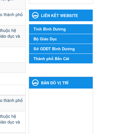
Hướng dẫn thực hiện
ạo thành phố
LIÊN KẾT WEBSITE
nhiệm vụ giáo dục tiểu học
năm học 2024-2025
Hướng dẫn thực hiện nhiệm
Tỉnh Bình Dương
 thuộc hệ
vụ giáo dục tiểu học năm học
Giáo dục và
Bộ Giáo Dục
2024-2025
Ngày ban hành: 26/09/2024
Sở GDĐT Bình Dương
Thành phố Bến Cát
Tổ chức các hoạt động hè
cho học sinh năm 2024
Tổ chức các hoạt động hè cho
học sinh năm 2024
BẢN ĐỒ VỊ TRÍ
Ngày ban hành: 24/05/2024
Tổ chức phong trào trồng
ạo thành phố
cây xanh trong ngành Giáo
dục và Đào tạo năm 2024
 thuộc hệ
Tổ chức phong trào trồng cây
Giáo dục và
xanh trong ngành Giáo dục và
Đào tạo năm 2024