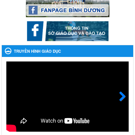
Ngày ban hành: 28/12/2023
Phối hợp rà soát nhu cầu tiêm vắc xin phòng Covid 19
Phối hợp rà soát nhu cầu tiêm vắc xin phòng Covid 19
Ngày ban hành: 22/11/2023
Phát động, triển khai Cuộc thi " An toàn giao thông cho nụ
cười ngày mai" dành cho học sinh và giáo viên trung học
TRUYỀN HÌNH GIÁO DỤC
năm học 2023-2024
Phát động, triển khai Cuộc thi " An toàn giao thông cho nụ cười
ngày mai" dành cho học sinh và giáo viên trung học năm học
2023-2024
Ngày ban hành: 22/11/2023
Nhắc nhỡ thực hiện thanh toán không dùng tiền mặt các
khoản thu trong nhà trường năm học 2023-2024 và các năm
tiếp theo
Next
Nhắc nhỡ thực hiện thanh toán không dùng tiền mặt các khoản
thu trong nhà trường năm học 2023-2024 và các năm tiếp theo
Ngày ban hành: 27/09/2023