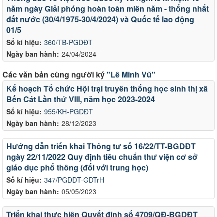
năm ngày Giải phóng hoàn toàn miền năm - thống nhất
đất nước (30/4/1975-30/4/2024) và Quốc tế lao động
01/5
Số kí hiệu:
360/TB-PGDĐT
Ngày ban hành:
24/04/2024
Các văn bản cùng người ký
"Lê Minh Vũ"
Kế hoạch Tổ chức Hội trại truyền thống học sinh thị xã
Bến Cát Lần thứ VIII, năm học 2023-2024
Số kí hiệu:
955/KH-PGDĐT
Ngày ban hành:
28/12/2023
Hướng dẫn triển khai Thông tư số 16/22/TT-BGDĐT
ngày 22/11/2022 Quy định tiêu chuẩn thư viện cơ sở
giáo dục phổ thông (đối với trung học)
Số kí hiệu:
347/PGDĐT-GDTrH
Ngày ban hành:
05/05/2023
Triển khai thực hiện Quyết định số 4709/QĐ-BGDĐT