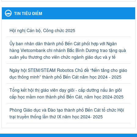
Hưởng ứng cuộc thi Tìm hiểu Luật Phòng, chống ma túy
Hưởng ứng cuộc thi Tìm hiểu Luật Phòng, chống ma túy
TIN TIÊU ĐIỂM
Ngày ban hành: 06/09/2023
Về việc thống kê, lập danh sách đề xuất học sinh nhận học
Hội nghị Cán bộ, Công chức 2025
bổng, hỗ trợ của Chương trình "Tiếp sức đến trường" năm
học 2023-2024
Ủy ban nhân dân thành phố Bến Cát phối hợp với Ngân
Về việc thống kê, lập danh sách đề xuất học sinh nhận học bổng,
hàng Vietcombank chi nhánh Bắc Bình Dương trao tặng quà
hỗ trợ của Chương trình "Tiếp sức đến trường" năm học 2023-
xuân yêu thương cho viên chức ngành giáo dục và y tế
2024
Ngày ban hành: 22/08/2023
Ngày hội STEM/STEAM Robotics Chủ đề “Nền tảng cho giáo
dục thông minh” thành phố Bến Cát năm học 2024 - 2025
Triển khai Kế hoạch Triển khai các hoạt động hưởng ứng
phong trào vệ sinh yêu nước nâng cao sức khỏe nhân dân
Tổng kết hội thị giáo viên dạy giỏi - cấp dưỡng nấu ăn giỏi
năm 2023
cấp học mầm non thành phố Bến Cát, năm học 2024-2025
Triển khai Kế hoạch Triển khai các hoạt động hưởng ứng phong
trào vệ sinh yêu nước nâng cao sức khỏe nhân dân năm 2023
Phòng Giáo dục và Đào tạo thành phố Bến Cát tổ chức Hội
Ngày ban hành: 10/08/2023
trại truyền thống lần thứ IX năm học 2024- 2025
Khẩn trương triển khai các biện pháp tăng cường công tác
phòng, chống bệnh tay chân miệng trong các cơ sở giáo
dục mầm non, trường mẫu giáo, trường tiểu học