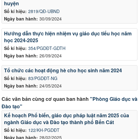
huyện
Số kí hiệu:
2819/QĐ-UBND
Ngày ban hành:
30/09/2024
Hướng dẫn thực hiện nhiệm vụ giáo dục tiểu học năm
học 2024-2025
Số kí hiệu:
354/PGDĐT-GDTH
Ngày ban hành:
26/09/2024
Tổ chức các hoạt động hè cho học sinh năm 2024
Số kí hiệu:
83/PGDĐT-NG
Ngày ban hành:
24/05/2024
Các văn bản cùng cơ quan ban hành
"Phòng Giáo dục và
Đào tạo"
Kế hoạch Phổ biến, giáo dục pháp luật năm 2025 của
ngành Giáo dục và Đào tạo thành phố Bến Cát
Số kí hiệu:
122/KH-PGDĐT
Ngày ban hành:
28/02/2025