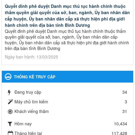
Quyết đinh phê duyệt Danh mục thủ tục hành chính thuộc
thẩm quyền giải quyết của sở, ban, ngành, Ủy ban nhân dân
cấp huyện, Ủy ban nhân dân cấp xã thực hiện phi địa giới
hành chính trên địa bàn tỉnh Bình Dương
Quyết đinh phê duyệt Danh mục thủ tục hành chính thuộc thẩm
quyền giải quyết của sở, ban, ngành, Ủy ban nhân dân cấp
huyện, Ủy ban nhân dân cấp xã thực hiện phi địa giới hành chính
trên địa bàn tỉnh Bình Dương
Ngày ban hành: 13/03/2025
Kế hoạch Phổ biến, giáo dục pháp luật năm 2025 của ngành
Giáo dục và Đào tạo thành phố Bến Cát
THỐNG KÊ TRUY CẬP
Kế hoạch Phổ biến, giáo dục pháp luật năm 2025 của ngành
Giáo dục và Đào tạo thành phố Bến Cát
Đang truy cập
34
Ngày ban hành: 28/02/2025
Máy chủ tìm kiếm
3
Quyết định công bố thủ tục hành chính bị bãi bỏ trong lĩnh
Khách viếng thăm
31
vực giáo dục đào tạo thuộc hệ giáo dục quốc dân và cơ sở
giáo dục khác thuộc thẩm quyền giải quyết của Sở Giáo dục
Hôm nay
10,434
và Đào tạo, Ủy ban nhân dân cấp huyện
Quyết định công bố thủ tục hành chính bị bãi bỏ trong lĩnh vực
Tháng hiện tại
117,428