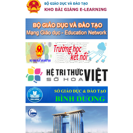
an toàn giao thông năm 2024 tại các cơ sở giáo dục trên địa
bàn thị xã Bến Cát
Kế hoạch Triển khai công tác tuyên truyền, đảm bảo trật tự, an
toàn giao thông năm 2024 tại các cơ sở giáo dục trên địa bàn thị
xã Bến Cát
Ngày ban hành: 04/03/2024
Kế hoạch thực hiện Chỉ thị số 16/CT-TTg ngày 27/05/2023
của Thủ tướng Chính phủ về tăng cường phòng ngừa, đấu
tranh tội phạm, vi phạm pháp luật liên quan đến hoạt động
tổ chức đánh bạc và đánh bạc
Kế hoạch thực hiện Chỉ thị số 16/CT-TTg ngày 27/05/2023 của
Thủ tướng Chính phủ về tăng cường phòng ngừa, đấu tranh tội
phạm, vi phạm pháp luật liên quan đến hoạt động tổ chức đánh
bạc và đánh bạc
Ngày ban hành: 04/03/2024
Kế hoạch Tổ chức Hội trại truyền thống học sinh thị xã Bến
Cát Lần thứ VIII, năm học 2023-2024
Kế hoạch Tổ chức Hội trại truyền thống học sinh thị xã Bến Cát
Lần thứ VIII, năm học 2023-2024